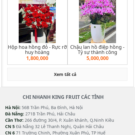
Hộp hoa hồng đỏ - Rực rỡ
Chậu lan hồ điệp hồng -
huy hoàng
Tỷ sự thành công
1,800,000
5,000,000
Xem tất cả
CHI NHANH KING FRUIT CÁC TỈNH
Hà Nội:
56B Trần Phú, Ba Đình, Hà Nội
Đà Nẵng:
271B Trần Phú, Hải Châu
Cần Thơ:
266 đường 30/4, P. Xuân khánh, Q.Ninh Kiều
CN 5
Đà Nẵng 32 Lê Thanh Nghị, Quận Hải Châu
CN 6
71 Trường Chinh, Phường Xuân Phú, TP Huế