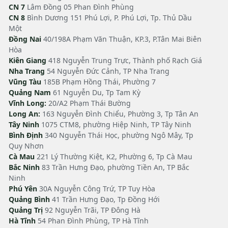
CN 7
Lâm Đồng 05 Phan Đình Phùng
CN 8
Bình Dương 151 Phú Lợi, P. Phú Lợi, Tp. Thủ Dầu
Một
Đồng Nai
40/198A Phạm Văn Thuận, KP.3, P.Tân Mai Biên
Hòa
Kiên Giang
418 Nguyễn Trung Trực, Thành phố Rạch Giá
Nha Trang
54 Nguyễn Đức Cảnh, TP Nha Trang
Vũng Tàu
185B Phạm Hồng Thái, Phường 7
Quảng Nam
61 Nguyễn Du, Tp Tam Kỳ
Vĩnh Long:
20/A2 Phạm Thái Bường
Long An:
163 Nguyễn Đình Chiểu, Phường 3, Tp Tân An
Tây Ninh
1075 CTM8, phường Hiệp Ninh, TP Tây Ninh
Bình Định
340 Nguyễn Thái Học, phường Ngô Mây, Tp
Quy Nhơn
Cà Mau
221 Lý Thường Kiệt, K2, Phường 6, Tp Cà Mau
Bắc Ninh
83 Trần Hưng Đạo, phường Tiền An, TP Bắc
Ninh
Phú Yên
30A Nguyễn Công Trứ, TP Tuy Hòa
Quảng Bình
41 Trần Hưng Đạo, Tp Đồng Hới
Quảng Trị
92 Nguyễn Trãi, TP Đông Hà
Hà Tĩnh
54 Phan Đình Phùng, TP Hà Tĩnh