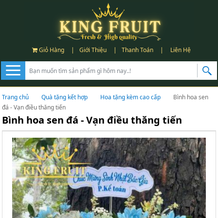
Giỏ Hàng
|
Giới Thiệu
|
Thanh Toán
|
Liên Hệ
Trang chủ
Quà tặng kết hợp
Hoa tặng kèm cao cấp
Bình hoa sen
đá - Vạn điều thăng tiến
Bình hoa sen đá - Vạn điều thăng tiến