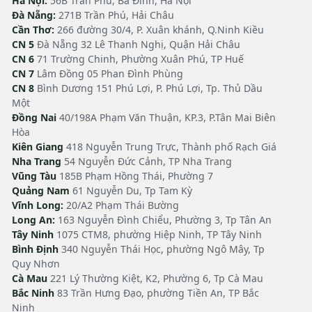
Hà Nội:
56B Trần Phú, Ba Đình, Hà Nội
Đà Nẵng:
271B Trần Phú, Hải Châu
Cần Thơ:
266 đường 30/4, P. Xuân khánh, Q.Ninh Kiều
CN 5
Đà Nẵng 32 Lê Thanh Nghị, Quận Hải Châu
CN 6
71 Trường Chinh, Phường Xuân Phú, TP Huế
CN 7
Lâm Đồng 05 Phan Đình Phùng
CN 8
Bình Dương 151 Phú Lợi, P. Phú Lợi, Tp. Thủ Dầu
Một
Đồng Nai
40/198A Phạm Văn Thuận, KP.3, P.Tân Mai Biên
Hòa
Kiên Giang
418 Nguyễn Trung Trực, Thành phố Rạch Giá
Nha Trang
54 Nguyễn Đức Cảnh, TP Nha Trang
Vũng Tàu
185B Phạm Hồng Thái, Phường 7
Quảng Nam
61 Nguyễn Du, Tp Tam Kỳ
Vĩnh Long:
20/A2 Phạm Thái Bường
Long An:
163 Nguyễn Đình Chiểu, Phường 3, Tp Tân An
Tây Ninh
1075 CTM8, phường Hiệp Ninh, TP Tây Ninh
Bình Định
340 Nguyễn Thái Học, phường Ngô Mây, Tp
Quy Nhơn
Cà Mau
221 Lý Thường Kiệt, K2, Phường 6, Tp Cà Mau
Bắc Ninh
83 Trần Hưng Đạo, phường Tiền An, TP Bắc
Ninh