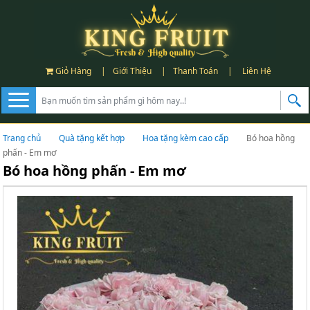
Giỏ Hàng
|
Giới Thiệu
|
Thanh Toán
|
Liên Hệ
Trang chủ
Quà tặng kết hợp
Hoa tặng kèm cao cấp
Bó hoa hồng
phấn - Em mơ
Bó hoa hồng phấn - Em mơ