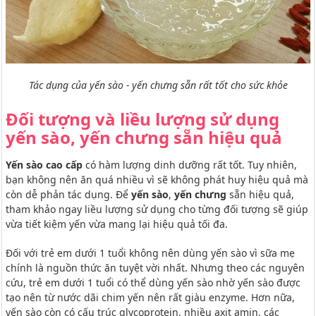
Tác dụng của yến sào - yến chưng sẵn rất tốt cho sức khỏe
Đối tượng và liều lượng sử dụng
yến sào, yến chưng sẵn hiệu quả
Yến sào cao cấp
có hàm lượng dinh dưỡng rất tốt. Tuy nhiên,
bạn không nên ăn quá nhiều vì sẽ không phát huy hiệu quả mà
còn dễ phản tác dụng. Để
yến sào
,
yến chưng
sẵn hiệu quả,
tham khảo ngay liều lượng sử dụng cho từng đối tượng sẽ giúp
vừa tiết kiệm yến vừa mang lại hiệu quả tối đa.
Đối với trẻ em dưới 1 tuổi không nên dùng yến sào vì sữa mẹ
chính là nguồn thức ăn tuyệt vời nhất. Nhưng theo các nguyên
cứu, trẻ em dưới 1 tuổi có thể dùng yến sào nhờ yến sào được
tạo nên từ nước dãi chim yến nên rất giàu enzyme. Hơn nữa,
yến sào còn có cấu trúc glycoprotein, nhiều axit amin, các