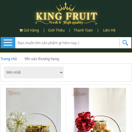
Giỏ Hàng
|
Giới Thiệu
|
Thanh Toán
|
Liên Hệ
Trang chủ
Yến sào thượng hạng