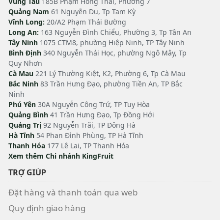
Vũng Tàu
185B Phạm Hồng Thái, Phường 7
Quảng Nam
61 Nguyễn Du, Tp Tam Kỳ
Vĩnh Long:
20/A2 Phạm Thái Bường
Long An:
163 Nguyễn Đình Chiểu, Phường 3, Tp Tân An
Tây Ninh
1075 CTM8, phường Hiệp Ninh, TP Tây Ninh
Bình Định
340 Nguyễn Thái Học, phường Ngô Mây, Tp
Quy Nhơn
Cà Mau
221 Lý Thường Kiệt, K2, Phường 6, Tp Cà Mau
Bắc Ninh
83 Trần Hưng Đạo, phường Tiền An, TP Bắc
Ninh
Phú Yên
30A Nguyễn Công Trứ, TP Tuy Hòa
Quảng Bình
41 Trần Hưng Đạo, Tp Đồng Hới
Quảng Trị
92 Nguyễn Trãi, TP Đông Hà
Hà Tĩnh
54 Phan Đình Phùng, TP Hà Tĩnh
Thanh Hóa
177 Lê Lai, TP Thanh Hóa
Xem thêm Chi nhánh KingFruit
TRỢ GIÚP
Đặt hàng và thanh toán qua web
Quy định giao hàng