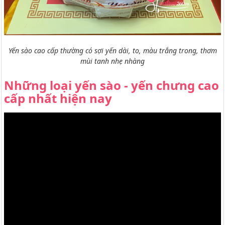
Yến sào cao cấp thường có sợi yến dài, to, màu trắng trong, thơm
mùi tanh nhẹ nhàng
Những loại yến sào - yến chưng cao
cấp nhất hiện nay