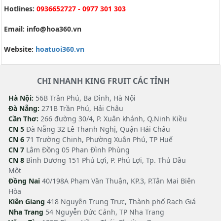
Hotlines:
0936652727 - 0977 301 303
Email: info@hoa360.vn
Website:
hoatuoi360.vn
CHI NHANH KING FRUIT CÁC TỈNH
Hà Nội:
56B Trần Phú, Ba Đình, Hà Nội
Đà Nẵng:
271B Trần Phú, Hải Châu
Cần Thơ:
266 đường 30/4, P. Xuân khánh, Q.Ninh Kiều
CN 5
Đà Nẵng 32 Lê Thanh Nghị, Quận Hải Châu
CN 6
71 Trường Chinh, Phường Xuân Phú, TP Huế
CN 7
Lâm Đồng 05 Phan Đình Phùng
CN 8
Bình Dương 151 Phú Lợi, P. Phú Lợi, Tp. Thủ Dầu
Một
Đồng Nai
40/198A Phạm Văn Thuận, KP.3, P.Tân Mai Biên
Hòa
Kiên Giang
418 Nguyễn Trung Trực, Thành phố Rạch Giá
Nha Trang
54 Nguyễn Đức Cảnh, TP Nha Trang