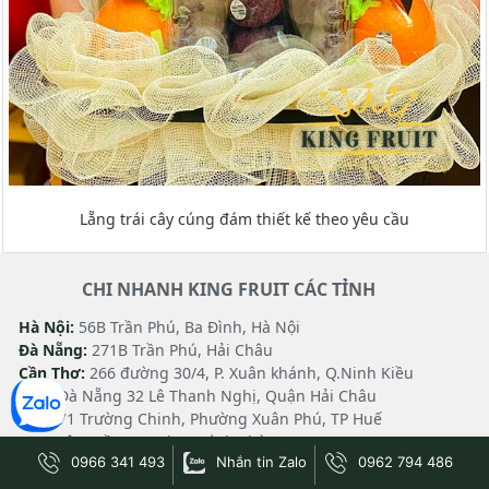
Lẵng trái cây cúng đám thiết kế theo yêu cầu
CHI NHANH KING FRUIT CÁC TỈNH
Hà Nội:
56B Trần Phú, Ba Đình, Hà Nội
Đà Nẵng:
271B Trần Phú, Hải Châu
Cần Thơ:
266 đường 30/4, P. Xuân khánh, Q.Ninh Kiều
CN 5
Đà Nẵng 32 Lê Thanh Nghị, Quận Hải Châu
CN 6
71 Trường Chinh, Phường Xuân Phú, TP Huế
CN 7
Lâm Đồng 05 Phan Đình Phùng
0966 341 493
Nhắn tin Zalo
0962 794 486
CN 8
Bình Dương 151 Phú Lợi, P. Phú Lợi, Tp. Thủ Dầu
Một