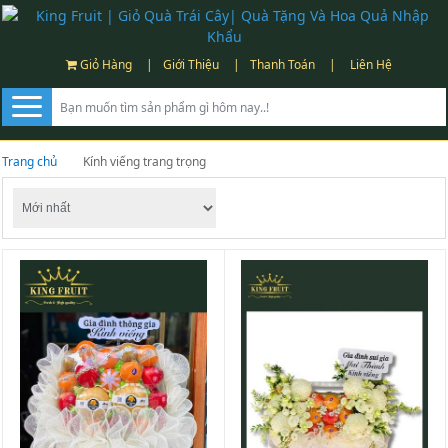
Giỏ Hàng
|
Giới Thiệu
|
Thanh Toán
|
Liên Hệ
Trang chủ
Kính viếng trang trọng