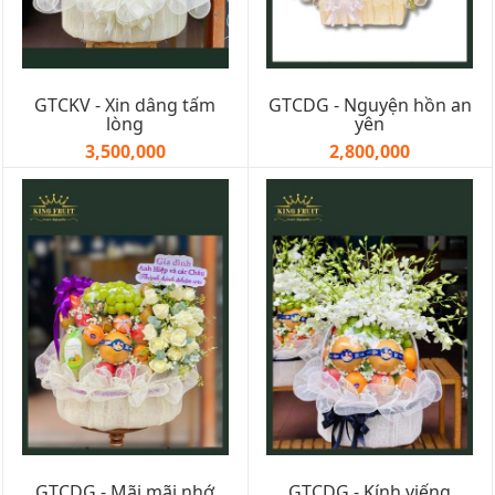
GTCKV - Xin dâng tấm
GTCDG - Nguyện hồn an
lòng
yên
3,500,000
2,800,000
GTCDG - Mãi mãi nhớ
GTCDG - Kính viếng