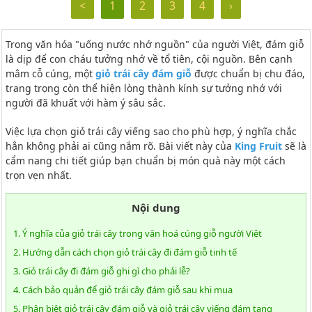
<
1
2
3
4
›
Trong văn hóa "uống nước nhớ nguồn" của người Việt, đám giỗ
là dịp để con cháu tưởng nhớ về tổ tiên, cội nguồn. Bên cạnh
mâm cỗ cúng, một
giỏ trái cây đám giỗ
được chuẩn bị chu đáo,
trang trọng còn thể hiện lòng thành kính sự tưởng nhớ với
người đã khuất với hàm ý sâu sắc.
Việc lựa chọn giỏ trái cây viếng sao cho phù hợp, ý nghĩa chắc
hẳn không phải ai cũng nắm rõ. Bài viết này của
King Fruit
sẽ là
cẩm nang chi tiết giúp bạn chuẩn bị món quà này một cách
trọn vẹn nhất.
Nội dung
1. Ý nghĩa của giỏ trái cây trong văn hoá cúng giỗ người Việt
2. Hướng dẫn cách chọn giỏ trái cây đi đám giỗ tinh tế
3. Giỏ trái cây đi đám giỗ ghi gì cho phải lễ?
4. Cách bảo quản để giỏ trái cây đám giỗ sau khi mua
5. Phân biệt giỏ trái cây đám giỗ và giỏ trái cây viếng đám tang