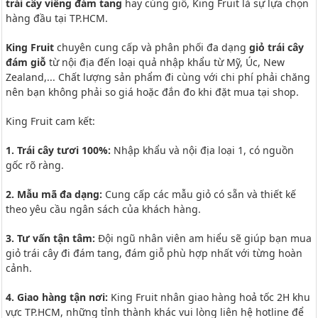
trái cây viếng đám tang
hay cúng giỗ, King Fruit là sự lựa chọn
hàng đầu tại TP.HCM.
King Fruit
chuyên cung cấp và phân phối đa dạng
giỏ trái cây
đám giỗ
từ nội địa đến loại quả nhập khẩu từ Mỹ, Úc, New
Zealand,... Chất lượng sản phẩm đi cùng với chi phí phải chăng
nên bạn không phải so giá hoặc đắn đo khi đặt mua tại shop.
King Fruit cam kết:
1. Trái cây tươi 100%:
Nhập khẩu và nội địa loại 1, có nguồn
gốc rõ ràng.
2. Mẫu mã đa dạng:
Cung cấp các mẫu giỏ có sẵn và thiết kế
theo yêu cầu ngân sách của khách hàng.
3. Tư vấn tận tâm:
Đội ngũ nhân viên am hiểu sẽ giúp bạn mua
giỏ trái cây đi đám tang, đám giỗ phù hợp nhất với từng hoàn
cảnh.
4. Giao hàng tận nơi:
King Fruit nhân giao hàng hoả tốc 2H khu
vực TP.HCM, những tỉnh thành khác vui lòng liên hệ hotline để