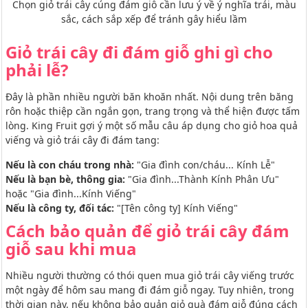
Chọn giỏ trái cây cúng đám giỗ cần lưu ý về ý nghĩa trái, màu
sắc, cách sắp xếp để tránh gây hiểu lầm
Giỏ trái cây đi đám giỗ ghi gì cho
phải lễ?
Đây là phần nhiều người băn khoăn nhất. Nội dung trên băng
rôn hoặc thiệp cần ngắn gọn, trang trọng và thể hiện được tấm
lòng. King Fruit gợi ý một số mẫu câu áp dụng cho giỏ hoa quả
viếng và giỏ trái cây đi đám tang:
Nếu là con cháu trong nhà:
"Gia đình con/cháu... Kính Lễ"
Nếu là bạn bè, thông gia:
"Gia đình...Thành Kính Phân Ưu"
hoặc "Gia đình...Kính Viếng"
Nếu là công ty, đối tác:
"[Tên công ty] Kính Viếng"
Cách bảo quản để giỏ trái cây đám
giỗ sau khi mua
Nhiều người thường có thói quen mua giỏ trái cây viếng trước
một ngày để hôm sau mang đi đám giỗ ngay. Tuy nhiên, trong
thời gian này, nếu không bảo quản giỏ quà đám giỗ đúng cách