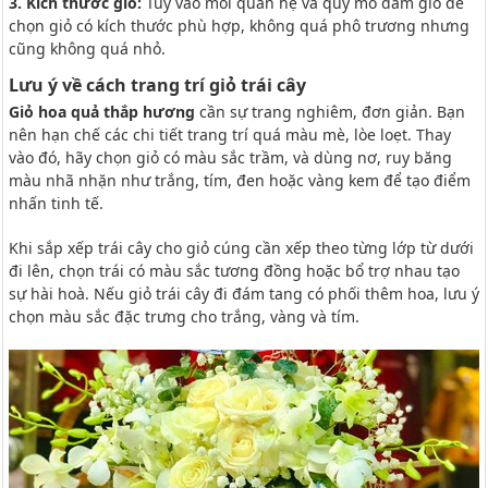
3. Kích thước giỏ:
Tùy vào mối quan hệ và quy mô đám giỗ để
chọn giỏ có kích thước phù hợp, không quá phô trương nhưng
cũng không quá nhỏ.
Lưu ý về cách trang trí giỏ trái cây
Giỏ hoa quả thắp hương
cần sự trang nghiêm, đơn giản. Bạn
nên hạn chế các chi tiết trang trí quá màu mè, lòe loẹt. Thay
vào đó, hãy chọn giỏ có màu sắc trầm, và dùng nơ, ruy băng
màu nhã nhặn như trắng, tím, đen hoặc vàng kem để tạo điểm
nhấn tinh tế.
Khi sắp xếp trái cây cho giỏ cúng cần xếp theo từng lớp từ dưới
đi lên, chọn trái có màu sắc tương đồng hoặc bổ trợ nhau tạo
sự hài hoà. Nếu giỏ trái cây đi đám tang có phối thêm hoa, lưu ý
chọn màu sắc đặc trưng cho trắng, vàng và tím.