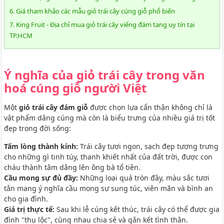
6. Giá tham khảo các mẫu giỏ trái cây cúng giỗ phổ biến
7. King Fruit - Địa chỉ mua giỏ trái cây viếng đám tang uy tín tại
TP.HCM
Ý nghĩa của giỏ trái cây trong văn
hoá cúng giỗ người Việt
Một
giỏ trái cây đám giỗ
được chọn lựa cẩn thận không chỉ là
vật phẩm dâng cúng mà còn là biểu trưng của nhiều giá trị tốt
đẹp trong đời sống:
Tấm lòng thành kính:
Trái cây tươi ngon, sạch đẹp tượng trưng
cho những gì tinh túy, thanh khiết nhất của đất trời, được con
cháu thành tâm dâng lên ông bà tổ tiên.
Cầu mong sự đủ đầy:
Những loại quả tròn đầy, màu sắc tươi
tắn mang ý nghĩa cầu mong sự sung túc, viên mãn và bình an
cho gia đình.
Giá trị thực tế:
Sau khi lễ cúng kết thúc, trái cây có thể được gia
đình "thụ lộc", cùng nhau chia sẻ và gắn kết tình thân.