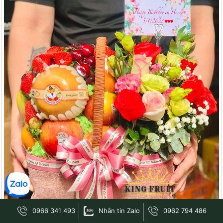
0966 341 493
Nhắn tin Zalo
0962 794 486
Giỏ quà 8/3 với các loại trái cây tùy chọn theo yêu cầu