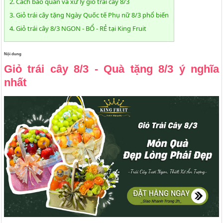
2. Cách bảo quản và xử lý giỏ trái cây 8/3
3. Giỏ trái cây tặng Ngày Quốc tế Phụ nữ 8/3 phổ biến
4. Giỏ trái cây 8/3 NGON - BỔ - RẺ tại King Fruit
Nội dung
Giỏ trái cây 8/3 - Quà tặng 8/3 ý nghĩa
nhất