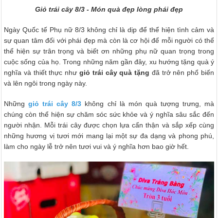
Giỏ trái cây 8/3 - Món quà đẹp lòng phái đẹp
Ngày Quốc tế Phụ nữ 8/3 không chỉ là dịp để thể hiện tình cảm và
sự quan tâm đối với phái đẹp mà còn là cơ hội để mỗi người có thể
thể hiện sự trân trọng và biết ơn những phụ nữ quan trọng trong
cuộc sống của họ. Trong những năm gần đây, xu hướng tặng quà ý
nghĩa và thiết thực như
giỏ trái cây quà tặng
đã trở nên phổ biến
và lên ngôi trong ngày này.
Những
giỏ trái cây 8/3
không chỉ là món quà tượng trưng, mà
chúng còn thể hiện sự chăm sóc sức khỏe và ý nghĩa sâu sắc đến
người nhận. Mỗi trái cây được chọn lựa cẩn thận và sắp xếp cùng
những hương vị tươi mới mang lại một sự đa dạng và phong phú,
làm cho ngày lễ trở nên tươi vui và ý nghĩa hơn bao giờ hết.