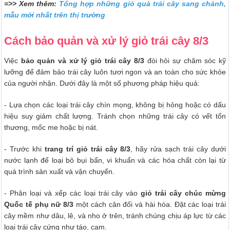
=>> Xem thêm:
Tổng hợp những giỏ quà trái cây sang chảnh,
mẫu mới nhất trên thị trường
Cách bảo quản và xử lý giỏ trái cây 8/3
Việc
bảo quản và xử lý giỏ trái cây 8/3
đòi hỏi sự chăm sóc kỹ
lưỡng để đảm bảo trái cây luôn tươi ngon và an toàn cho sức khỏe
của người nhận. Dưới đây là một số phương pháp hiệu quả:
- Lựa chọn các loại trái cây chín mọng, không bị hỏng hoặc có dấu
hiệu suy giảm chất lượng. Tránh chọn những trái cây có vết tổn
thương, mốc me hoặc bị nát.
- Trước khi
trang trí
giỏ trái cây 8/3
, hãy rửa sạch trái cây dưới
nước lạnh để loại bỏ bụi bẩn, vi khuẩn và các hóa chất còn lại từ
quá trình sản xuất và vận chuyển.
- Phân loại và xếp các loại trái cây vào
giỏ trái cây chúc mừng
Quốc tế phụ nữ 8/3
một cách cân đối và hài hòa. Đặt các loại trái
cây mềm như dâu, lê, và nho ở trên, tránh chúng chịu áp lực từ các
loại trái cây cứng như táo, cam.