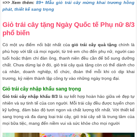
=>> Xem thêm:
89+ Mẫu giỏ trái cây mừng khai trương hồng
phát, thiết kế sang trọng
Giỏ trái cây tặng Ngày Quốc tế Phụ nữ 8/3
phổ biến
Có một ưu điểm nổi bật nhất của
giỏ trái cây quà tặng
chính là
phù hợp với tất cả mọi người, từ trẻ em cho đến phụ nữ, người cao
tuổi hoặc thậm chí đàn ông, thanh niên đều cần để bổ sung dưỡng
chất. Chưa dừng lại ở đó, giỏ trái cây quà tặng còn có thể dành cho
cá nhân, doanh nghiệp, tổ chức, đoàn thể mỗi khi có dịp khai
trương, kỷ niệm thành lập công ty vào những ngày trọng đại.
Giỏ trái cây nhập khẩu sang trọng
Giỏ trái cây nhập khẩu 8/3
là sự kết hợp hoàn hảo giữa vẻ đẹp tự
nhiên và sự tinh tế của con người. Mỗi trái cây đều được tuyển chọn
kỹ lưỡng, đảm bảo độ tươi ngon và chất lượng tốt nhất. Với thiết kế
sang trọng và đa dạng loại trái cây, giỏ trái cây sẽ là trung tâm của
mọi bữa tiệc, mang đến niềm vui và sức khỏe cho mọi người