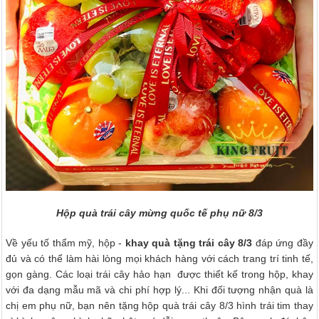
Hộp quà trái cây mừng quốc tế phụ nữ 8/3
Về yếu tố thẩm mỹ, hộp -
khay quà tặng trái cây 8/3
đáp ứng đầy
đủ và có thể làm hài lòng mọi khách hàng với cách trang trí tinh tế,
gọn gàng. Các loại trái cây hảo hạn được thiết kế trong hộp, khay
với đa dạng mẫu mã và chi phí hợp lý... Khi đối tượng nhận quà là
chị em phụ nữ, bạn nên tặng hộp quà trái cây 8/3 hình trái tim thay