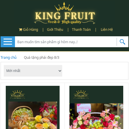
Giỏ Hàng
|
Giới Thiệu
|
Thanh Toán
|
Liên Hệ
Trang chủ
Quà tặng phái đẹp 8/3