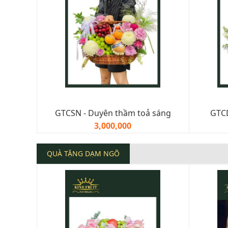
GTCSN - Duyên thầm toả sáng
GTCD
3,000,000
QUÀ TẶNG DẠM NGÕ