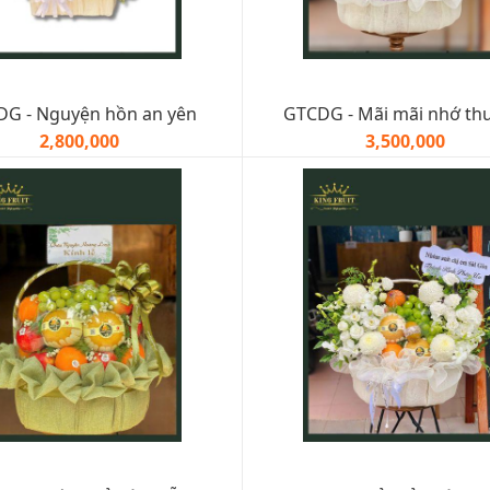
G - Nguyện hồn an yên
GTCDG - Mãi mãi nhớ t
2,800,000
3,500,000