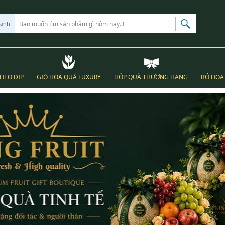
hanh
THEO DỊP
GIỎ HOA QUẢ LUXURY
HỘP QUÀ THƯỢNG HẠNG
BÓ HOA 