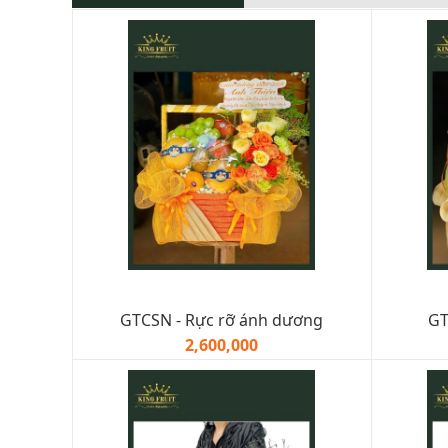
GTCSN - Rực rỡ ánh dương
GT
2,600,000