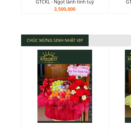
GTCKL - Ngọt lành tinh tuý
GT
3,500,000
CHÚC MỪNG SINH NHẬT VIP