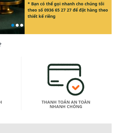
* Bạn có thể gọi nhanh cho chúng tôi
theo số
0936 65 27 27
để đặt hàng theo
thiết kế riêng
?
H
THANH TOÁN AN TOÀN
NHANH CHÓNG