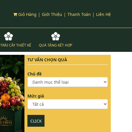
Giỏ Hàng
|
Giới Thiệu
|
Thanh Toán
|
Liên Hệ
TRÁI CÂY THIẾT KẾ
QUÀ TẶNG KẾT HỢP
TƯ VẤN CHỌN QUÀ
Chủ đề
Mức giá