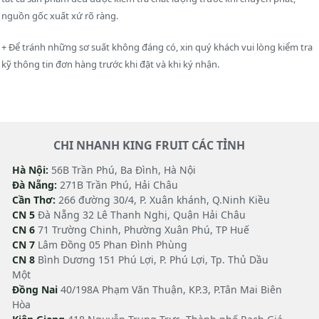
nguồn gốc xuất xứ rõ ràng.
+ Để tránh những sơ suất không đáng có, xin quý khách vui lòng kiểm tra
kỹ thông tin đơn hàng trước khi đặt và khi ký nhận.
CHI NHANH KING FRUIT CÁC TỈNH
Hà Nội:
56B Trần Phú, Ba Đình, Hà Nội
Đà Nẵng:
271B Trần Phú, Hải Châu
Cần Thơ:
266 đường 30/4, P. Xuân khánh, Q.Ninh Kiều
CN 5
Đà Nẵng 32 Lê Thanh Nghị, Quận Hải Châu
CN 6
71 Trường Chinh, Phường Xuân Phú, TP Huế
CN 7
Lâm Đồng 05 Phan Đình Phùng
CN 8
Bình Dương 151 Phú Lợi, P. Phú Lợi, Tp. Thủ Dầu
Một
Đồng Nai
40/198A Phạm Văn Thuận, KP.3, P.Tân Mai Biên
Hòa