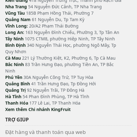
Kiên Giang
418 Nguyễn Trung Trực, Thành phố Rạch Giá
Nha Trang
54 Nguyễn Đức Cảnh, TP Nha Trang
Vũng Tàu
185B Phạm Hồng Thái, Phường 7
Quảng Nam
61 Nguyễn Du, Tp Tam Kỳ
Vĩnh Long:
20/A2 Phạm Thái Bường
Long An:
163 Nguyễn Đình Chiểu, Phường 3, Tp Tân An
Tây Ninh
1075 CTM8, phường Hiệp Ninh, TP Tây Ninh
Bình Định
340 Nguyễn Thái Học, phường Ngô Mây, Tp
Quy Nhơn
Cà Mau
221 Lý Thường Kiệt, K2, Phường 6, Tp Cà Mau
Bắc Ninh
83 Trần Hưng Đạo, phường Tiền An, TP Bắc
Ninh
Phú Yên
30A Nguyễn Công Trứ, TP Tuy Hòa
Quảng Bình
41 Trần Hưng Đạo, Tp Đồng Hới
Quảng Trị
92 Nguyễn Trãi, TP Đông Hà
Hà Tĩnh
54 Phan Đình Phùng, TP Hà Tĩnh
Thanh Hóa
177 Lê Lai, TP Thanh Hóa
Xem thêm Chi nhánh KingFruit
TRỢ GIÚP
Đặt hàng và thanh toán qua web