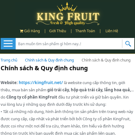
Giỏ Hàng
|
Giới Thiệu
|
Thanh Toán
|
Liên Hệ
Trang chủ
Chính sách & Quy định chung
Chính sách & Quy định chung
Chính sách & Quy định chung
https://kingfruit.net/
Website:
là website cung cấp thông tin, giới
thiệu, mua bán sản phẩm
giỏ trái cây, hộp quà trái cây, lẵng hoa quả,
...
do
Công ty cổ phần KingFruit
đầu tư phát triển và giữ bản quyền. Xin
vui lòng lưu ý những quy định dưới đây trước khi sử dụng:
• Tất cả những nội dung, hình ảnh thông tin sản phẩm trên trang web này
được cung cấp, cập nhật và phát triển bởi bởi
Công ty cổ phần KingFruit
,
được coi như một nơi để tra cứu, tham khảo, tìm hiểu và định hướng
thông tin trước khi bạn quyết định mua các sản phẩm liên quan.