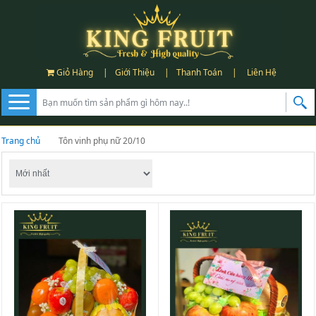
Giỏ Hàng
|
Giới Thiệu
|
Thanh Toán
|
Liên Hệ
Trang chủ
Tôn vinh phụ nữ 20/10