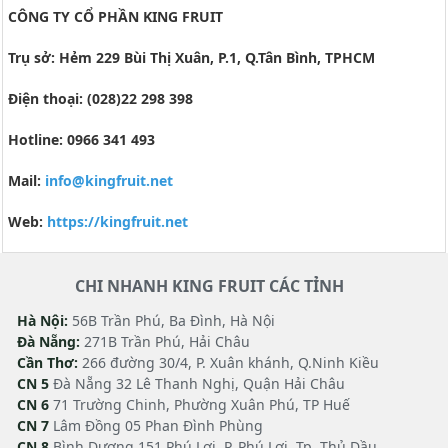
CÔNG TY CỔ PHẦN KING FRUIT
Trụ sở: Hẻm 229 Bùi Thị Xuân, P.1, Q.Tân Bình, TPHCM
Điện thoại: (028)22 298 398
Hotline: 0966 341 493
Mail:
info@kingfruit.net
Web:
https://k
ingfruit.net
CHI NHANH KING FRUIT CÁC TỈNH
Hà Nội:
56B Trần Phú, Ba Đình, Hà Nội
Đà Nẵng:
271B Trần Phú, Hải Châu
Cần Thơ:
266 đường 30/4, P. Xuân khánh, Q.Ninh Kiều
CN 5
Đà Nẵng 32 Lê Thanh Nghị, Quận Hải Châu
CN 6
71 Trường Chinh, Phường Xuân Phú, TP Huế
CN 7
Lâm Đồng 05 Phan Đình Phùng
CN 8
Bình Dương 151 Phú Lợi, P. Phú Lợi, Tp. Thủ Dầu