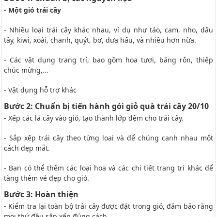
-
Một giỏ trái cây
- Nhiều loại trái cây khác nhau, ví dụ như táo, cam, nho, dâu
tây, kiwi, xoài, chanh, quýt, bơ, dưa hấu, và nhiều hơn nữa.
- Các vật dụng trang trí, bao gồm hoa tươi, băng rôn, thiệp
chúc mừng,...
- Vật dụng hỗ trợ khác
Bước 2: Chuẩn bị tiến hành gói giỏ quà trái cây 20/10
- Xếp các lá cây vào giỏ, tạo thành lớp đệm cho trái cây.
- Sắp xếp trái cây theo từng loại và để chúng cạnh nhau một
cách đẹp mắt.
- Bạn có thể thêm các loại hoa và các chi tiết trang trí khác để
tăng thêm vẻ đẹp cho giỏ.
Bước 3: Hoàn thiện
- Kiểm tra lại toàn bộ trái cây được đặt trong giỏ, đảm bảo rằng
mọi thứ đều sắp xếp đúng cách.