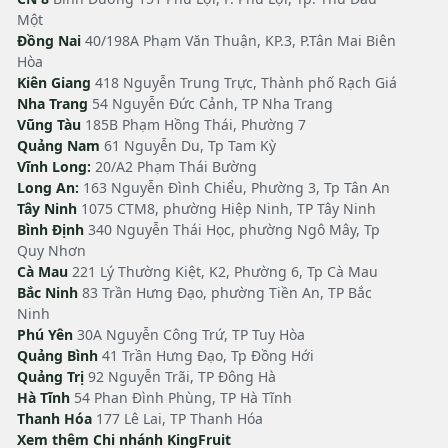
Một
Đồng Nai
40/198A Phạm Văn Thuận, KP.3, P.Tân Mai Biên
Hòa
Kiên Giang
418 Nguyễn Trung Trực, Thành phố Rạch Giá
Nha Trang
54 Nguyễn Đức Cảnh, TP Nha Trang
Vũng Tàu
185B Phạm Hồng Thái, Phường 7
Quảng Nam
61 Nguyễn Du, Tp Tam Kỳ
Vĩnh Long:
20/A2 Phạm Thái Bường
Long An:
163 Nguyễn Đình Chiểu, Phường 3, Tp Tân An
Tây Ninh
1075 CTM8, phường Hiệp Ninh, TP Tây Ninh
Bình Định
340 Nguyễn Thái Học, phường Ngô Mây, Tp
Quy Nhơn
Cà Mau
221 Lý Thường Kiệt, K2, Phường 6, Tp Cà Mau
Bắc Ninh
83 Trần Hưng Đạo, phường Tiền An, TP Bắc
Ninh
Phú Yên
30A Nguyễn Công Trứ, TP Tuy Hòa
Quảng Bình
41 Trần Hưng Đạo, Tp Đồng Hới
Quảng Trị
92 Nguyễn Trãi, TP Đông Hà
Hà Tĩnh
54 Phan Đình Phùng, TP Hà Tĩnh
Thanh Hóa
177 Lê Lai, TP Thanh Hóa
Xem thêm Chi nhánh KingFruit