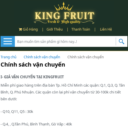
Giỏ Hàng
|
Giới Thiệu
|
Thanh Toán
|
Liên Hệ
Trang chủ
Chính sách vận chuyển
Chính sách vận chuyển
Chính sách vận chuyển
I- GIÁ VẬN CHUYỂN TẠI KINGFRUIT
Miễn phí giao hàng trên địa bàn Tp. Hồ Chí Minh các quận: Q.1, Q.3, Q. Tân
Bình, Q. Phú Nhuận. Các quận còn lại phí vận chuyển từ 30-100k chi tiết
bên dưới:
- Q10, Q11, Q5 : 30k
- Q.4, , Q.Tân Phú, Bình Thạnh, Gò Vấp : 40k