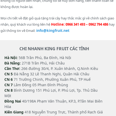
không có người đến nhận, chúng tôi sẽ huỷ đơn hàng, tiền thanh toán sẽ
không được hoàn lại.
Mọi chi tiết về đặt giỏ quà tặng trái cây hay thắc mắc gì về chính sách giao
nhận, quý khách vui lòng liên hệ
Hotline: 0966 341 493 – 0962 794 486
hay
info@kingfruit.net
gửi thông tin về Email:
CHI NHANH KING FRUIT CÁC TỈNH
Hà Nội:
56B Trần Phú, Ba Đình, Hà Nội
Đà Nẵng:
271B Trần Phú, Hải Châu
Cần Thơ:
266 đường 30/4, P. Xuân khánh, Q.Ninh Kiều
CN 5
Đà Nẵng 32 Lê Thanh Nghị, Quận Hải Châu
CN 6
71 Trường Chinh, Phường Xuân Phú, TP Huế
CN 7
Lâm Đồng 05 Phan Đình Phùng
CN 8
Bình Dương 151 Phú Lợi, P. Phú Lợi, Tp. Thủ Dầu
Một
Đồng Nai
40/198A Phạm Văn Thuận, KP.3, P.Tân Mai Biên
Hòa
Kiên Giang
418 Nguyễn Trung Trực, Thành phố Rạch Giá