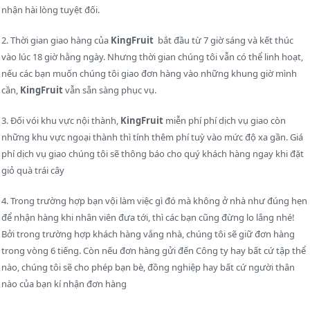
nhận hài lòng tuyệt đối.
2. Thời gian giao hàng của
KingFruit
bắt đầu từ 7 giờ sáng và kết thúc
vào lúc 18 giờ hằng ngày. Nhưng thời gian chúng tôi vẫn có thể linh hoạt,
nếu các bạn muốn chúng tôi giao đơn hàng vào những khung giờ mình
cần,
KingFruit
vẫn sẵn sàng phục vụ.
3. Đối vói khu vực nội thành,
KingFruit
miễn phí phí dịch vụ giao còn
những khu vực ngoại thành thì tính thêm phí tuỳ vào mức độ xa gần. Giá
phí dịch vụ giao chúng tôi sẽ thông báo cho quý khách hàng ngay khi đặt
giỏ quà trái cây
4. Trong trường hợp bạn vội làm việc gì đó mà không ở nhà như đúng hẹn
để nhận hàng khi nhân viên đưa tới, thì các bạn cũng đừng lo lắng nhé!
Bởi trong trường hợp khách hàng vắng nhà, chúng tôi sẽ giữ đơn hàng
trong vòng 6 tiếng. Còn nếu đơn hàng gửi đến Công ty hay bất cứ tập thể
nào, chúng tôi sẽ cho phép bạn bè, đồng nghiệp hay bất cứ người thân
nào của bạn kí nhận đơn hàng