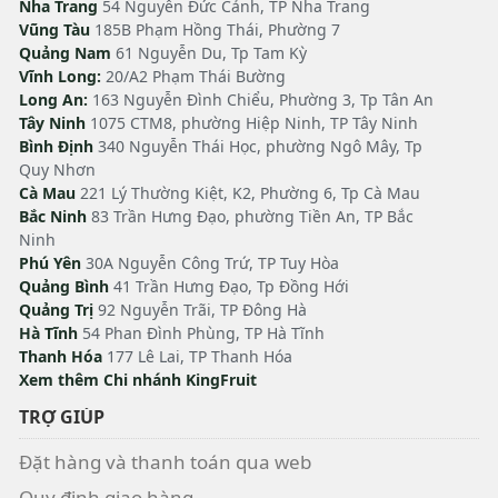
Nha Trang
54 Nguyễn Đức Cảnh, TP Nha Trang
Vũng Tàu
185B Phạm Hồng Thái, Phường 7
Quảng Nam
61 Nguyễn Du, Tp Tam Kỳ
Vĩnh Long:
20/A2 Phạm Thái Bường
Long An:
163 Nguyễn Đình Chiểu, Phường 3, Tp Tân An
Tây Ninh
1075 CTM8, phường Hiệp Ninh, TP Tây Ninh
Bình Định
340 Nguyễn Thái Học, phường Ngô Mây, Tp
Quy Nhơn
Cà Mau
221 Lý Thường Kiệt, K2, Phường 6, Tp Cà Mau
Bắc Ninh
83 Trần Hưng Đạo, phường Tiền An, TP Bắc
Ninh
Phú Yên
30A Nguyễn Công Trứ, TP Tuy Hòa
Quảng Bình
41 Trần Hưng Đạo, Tp Đồng Hới
Quảng Trị
92 Nguyễn Trãi, TP Đông Hà
Hà Tĩnh
54 Phan Đình Phùng, TP Hà Tĩnh
Thanh Hóa
177 Lê Lai, TP Thanh Hóa
Xem thêm Chi nhánh KingFruit
TRỢ GIÚP
Đặt hàng và thanh toán qua web
Quy định giao hàng