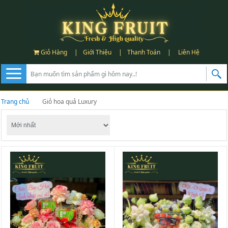
Giỏ Hàng
|
Giới Thiệu
|
Thanh Toán
|
Liên Hệ
Trang chủ
Giỏ hoa quả Luxury