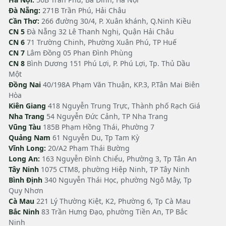
Đà Nẵng:
271B Trần Phú, Hải Châu
Cần Thơ:
266 đường 30/4, P. Xuân khánh, Q.Ninh Kiều
CN 5
Đà Nẵng 32 Lê Thanh Nghị, Quận Hải Châu
CN 6
71 Trường Chinh, Phường Xuân Phú, TP Huế
CN 7
Lâm Đồng 05 Phan Đình Phùng
CN 8
Bình Dương 151 Phú Lợi, P. Phú Lợi, Tp. Thủ Dầu
Một
Đồng Nai
40/198A Phạm Văn Thuận, KP.3, P.Tân Mai Biên
Hòa
Kiên Giang
418 Nguyễn Trung Trực, Thành phố Rạch Giá
Nha Trang
54 Nguyễn Đức Cảnh, TP Nha Trang
Vũng Tàu
185B Phạm Hồng Thái, Phường 7
Quảng Nam
61 Nguyễn Du, Tp Tam Kỳ
Vĩnh Long:
20/A2 Phạm Thái Bường
Long An:
163 Nguyễn Đình Chiểu, Phường 3, Tp Tân An
Tây Ninh
1075 CTM8, phường Hiệp Ninh, TP Tây Ninh
Bình Định
340 Nguyễn Thái Học, phường Ngô Mây, Tp
Quy Nhơn
Cà Mau
221 Lý Thường Kiệt, K2, Phường 6, Tp Cà Mau
Bắc Ninh
83 Trần Hưng Đạo, phường Tiền An, TP Bắc
Ninh