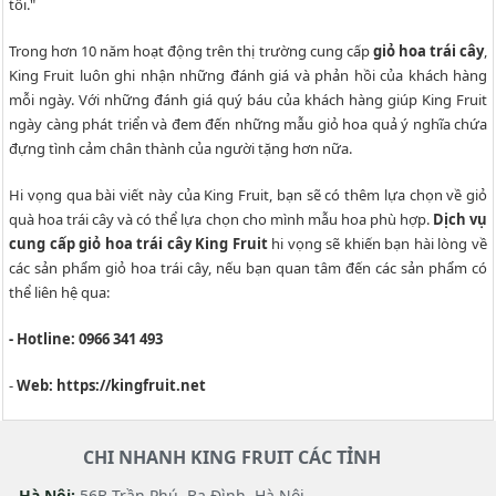
tôi."
Trong hơn 10 năm hoạt động trên thị trường cung cấp
giỏ hoa trái cây
,
King Fruit luôn ghi nhận những đánh giá và phản hồi của khách hàng
mỗi ngày. Với những đánh giá quý báu của khách hàng giúp King Fruit
ngày càng phát triển và đem đến những mẫu giỏ hoa quả ý nghĩa chứa
đựng tình cảm chân thành của người tặng hơn nữa.
Hi vọng qua bài viết này của King Fruit, bạn sẽ có thêm lựa chọn về giỏ
quà hoa trái cây và có thể lựa chọn cho mình mẫu hoa phù hợp.
Dịch vụ
cung cấp giỏ hoa trái cây King Fruit
hi vọng sẽ khiến bạn hài lòng về
các sản phẩm giỏ hoa trái cây, nếu bạn quan tâm đến các sản phẩm có
thể liên hệ qua:
- Hotline: 0966 341 493
-
Web: https://kingfruit.net
CHI NHANH KING FRUIT CÁC TỈNH
Hà Nội:
56B Trần Phú, Ba Đình, Hà Nội