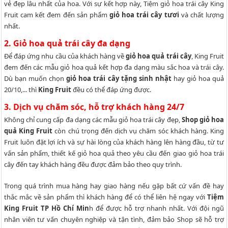
vẻ đẹp lâu nhất của hoa. Với sự kết hợp này, Tiệm giỏ hoa trái cây King
Fruit cam kết đem đến sản phẩm
giỏ hoa trái cây tươi
và chất lượng
nhất.
2. Giỏ hoa quả trái cây đa dạng
Để đáp ứng nhu cầu của khách hàng về
giỏ hoa quả trái cây
, King Fruit
đem đến các mẫu giỏ hoa quả kết hợp đa dạng màu sắc hoa và trái cây.
Dù bạn muốn chọn
giỏ hoa trái cây tặng sinh nhật
hay giỏ hoa quả
20/10,... thì
King Fruit
đều có thể đáp ứng được.
3. Dịch vụ chăm sóc, hỗ trợ khách hàng 24/7
Không chỉ cung cấp đa dạng các mẫu giỏ hoa trái cây đẹp,
Shop giỏ hoa
quả King Fruit
còn chú trọng đến dịch vụ chăm sóc khách hàng.
King
Fruit luôn đặt lợi ích và sự hài lòng của khách hàng lên hàng đầu, từ tư
vấn sản phẩm, thiết kế giỏ hoa quả theo yêu cầu đến giao giỏ hoa trái
cây đến tay khách hàng đều được đảm bảo theo quy trình.
Trong quá trình mua hàng hay giao hàng nếu gặp bất cứ vấn đề hay
thắc mắc về sản phẩm thì khách hàng để có thể liên hệ ngay với
Tiệm
King Fruit TP Hồ Chí Min
h để được hỗ trợ nhanh nhất. Với đội ngũ
nhân viên tư vấn chuyên nghiệp và tận tình, đảm bảo Shop sẽ hỗ trợ