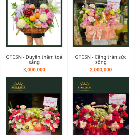
GTCSN - Duyên thầm toả
GTCSN - Căng tràn sức
sáng
sống
3,000,000
2,000,000