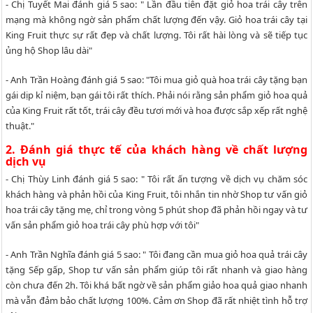
- Chị Tuyết Mai đánh giá 5 sao: " Lần đầu tiên đặt giỏ hoa trái cây trên
mạng mà không ngờ sản phẩm chất lượng đến vậy. Giỏ hoa trái cây tại
King Fruit thực sự rất đẹp và chất lượng. Tôi rất hài lòng và sẽ tiếp tục
ủng hộ Shop lâu dài"
- Anh Trần Hoàng đánh giá 5 sao: "Tôi mua giỏ quà hoa trái cây tặng bạn
gái dịp kỉ niệm, bạn gái tôi rất thích. Phải nói rằng sản phẩm giỏ hoa quả
của King Fruit rất tốt, trái cây đều tươi mới và hoa được sắp xếp rất nghệ
thuật."
2. Đánh giá thực tế của khách hàng về chất lượng
dịch vụ
- Chị Thùy Linh đánh giá 5 sao: " Tôi rất ấn tượng về dịch vụ chăm sóc
khách hàng và phản hồi của King Fruit, tôi nhắn tin nhờ Shop tư vấn giỏ
hoa trái cây tặng mẹ, chỉ trong vòng 5 phút shop đã phản hồi ngay và tư
vấn sản phẩm giỏ hoa trái cây phù hợp với tôi"
- Anh Trần Nghĩa đánh giá 5 sao: " Tôi đang cần mua giỏ hoa quả trái cây
tặng Sếp gấp, Shop tư vấn sản phẩm giúp tôi rất nhanh và giao hàng
còn chưa đến 2h. Tôi khá bất ngờ về sản phẩm giảo hoa quả giao nhanh
mà vẫn đảm bảo chất lượng 100%. Cảm ơn Shop đã rất nhiệt tình hỗ trợ