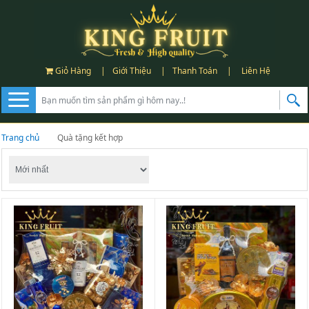
Giỏ Hàng
|
Giới Thiệu
|
Thanh Toán
|
Liên Hệ
Trang chủ
Quà tặng kết hợp