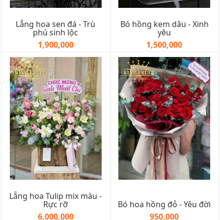
Lẵng hoa sen đá - Trù
Bó hồng kem dâu - Xinh
phú sinh lộc
yêu
1,900,000
1,500,000
Lẵng hoa Tulip mix màu -
Rực rỡ
Bó hoa hồng đỏ - Yêu đời
6,000,000
950,000