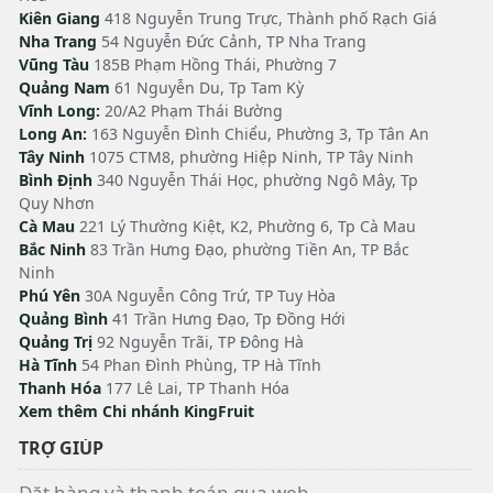
Kiên Giang
418 Nguyễn Trung Trực, Thành phố Rạch Giá
Nha Trang
54 Nguyễn Đức Cảnh, TP Nha Trang
Vũng Tàu
185B Phạm Hồng Thái, Phường 7
Quảng Nam
61 Nguyễn Du, Tp Tam Kỳ
Vĩnh Long:
20/A2 Phạm Thái Bường
Long An:
163 Nguyễn Đình Chiểu, Phường 3, Tp Tân An
Tây Ninh
1075 CTM8, phường Hiệp Ninh, TP Tây Ninh
Bình Định
340 Nguyễn Thái Học, phường Ngô Mây, Tp
Quy Nhơn
Cà Mau
221 Lý Thường Kiệt, K2, Phường 6, Tp Cà Mau
Bắc Ninh
83 Trần Hưng Đạo, phường Tiền An, TP Bắc
Ninh
Phú Yên
30A Nguyễn Công Trứ, TP Tuy Hòa
Quảng Bình
41 Trần Hưng Đạo, Tp Đồng Hới
Quảng Trị
92 Nguyễn Trãi, TP Đông Hà
Hà Tĩnh
54 Phan Đình Phùng, TP Hà Tĩnh
Thanh Hóa
177 Lê Lai, TP Thanh Hóa
Xem thêm Chi nhánh KingFruit
TRỢ GIÚP
Đặt hàng và thanh toán qua web