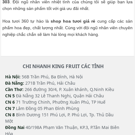
303
. Đội ngũ nhân viên nhiệt tình của chúng tôi sẽ giúp bạn lựa
chọn những sản phẩm tốt với giá ưu đãi nhất.
Hoa tươi 360 tự hào là
shop hoa tươi giá rẻ
cung cấp các sản
phẩm hoa đẹp, chất lượng nhất. Cùng với đội ngũ nhân viên chuyên
nghiệp chắc chắn sẽ làm hài lòng mọi khách hàng.
CHI NHANH KING FRUIT CÁC TỈNH
Hà Nội:
56B Trần Phú, Ba Đình, Hà Nội
Đà Nẵng:
271B Trần Phú, Hải Châu
Cần Thơ:
266 đường 30/4, P. Xuân khánh, Q.Ninh Kiều
CN 5
Đà Nẵng 32 Lê Thanh Nghị, Quận Hải Châu
CN 6
71 Trường Chinh, Phường Xuân Phú, TP Huế
CN 7
Lâm Đồng 05 Phan Đình Phùng
CN 8
Bình Dương 151 Phú Lợi, P. Phú Lợi, Tp. Thủ Dầu
Một
Đồng Nai
40/198A Phạm Văn Thuận, KP.3, P.Tân Mai Biên
Hòa