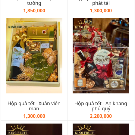
tường
phát tài
1,850,000
1,300,000
Hộp quà tết - Xuân viên
Hộp quà tết - An khang
mãn
phú quý
1,300,000
2,200,000