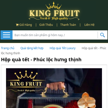
Giỏ Hàng
|
Giới Thiệu
|
Thanh Toán
|
Liên Hệ
Trang chủ
Quà tặng kết hợp
Hộp quà Tết Luxury
Hộp quà tết - Phúc
lộc hưng thịnh
Hộp quà tết - Phúc lộc hưng thịnh