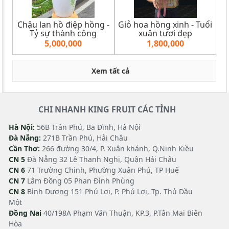
Chậu lan hồ điệp hồng -
Giỏ hoa hồng xinh - Tuổi
Tỷ sự thành công
xuân tươi đẹp
5,000,000
1,800,000
Xem tất cả
CHI NHANH KING FRUIT CÁC TỈNH
Hà Nội:
56B Trần Phú, Ba Đình, Hà Nội
Đà Nẵng:
271B Trần Phú, Hải Châu
Cần Thơ:
266 đường 30/4, P. Xuân khánh, Q.Ninh Kiều
CN 5
Đà Nẵng 32 Lê Thanh Nghị, Quận Hải Châu
CN 6
71 Trường Chinh, Phường Xuân Phú, TP Huế
CN 7
Lâm Đồng 05 Phan Đình Phùng
CN 8
Bình Dương 151 Phú Lợi, P. Phú Lợi, Tp. Thủ Dầu
Một
Đồng Nai
40/198A Phạm Văn Thuận, KP.3, P.Tân Mai Biên
Hòa