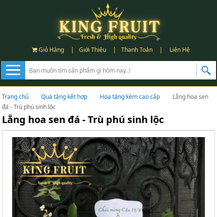
Giỏ Hàng
|
Giới Thiệu
|
Thanh Toán
|
Liên Hệ
Trang chủ
Quà tặng kết hợp
Hoa tặng kèm cao cấp
Lẵng hoa sen
đá - Trù phú sinh lộc
Lẵng hoa sen đá - Trù phú sinh lộc