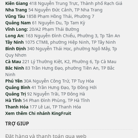
Kiên Giang
418 Nguyễn Trung Trực, Thành phố Rạch Giá
Nha Trang
54 Nguyễn Đức Cảnh, TP Nha Trang
Vũng Tàu
185B Phạm Hồng Thái, Phường 7
Quảng Nam
61 Nguyễn Du, Tp Tam Kỳ
Vĩnh Long:
20/A2 Phạm Thái Bường
Long An:
163 Nguyễn Đình Chiểu, Phường 3, Tp Tân An
Tây Ninh
1075 CTM8, phường Hiệp Ninh, TP Tây Ninh
Bình Định
340 Nguyễn Thái Học, phường Ngô Mây, Tp
Quy Nhơn
Cà Mau
221 Lý Thường Kiệt, K2, Phường 6, Tp Cà Mau
Bắc Ninh
83 Trần Hưng Đạo, phường Tiền An, TP Bắc
Ninh
Phú Yên
30A Nguyễn Công Trứ, TP Tuy Hòa
Quảng Bình
41 Trần Hưng Đạo, Tp Đồng Hới
Quảng Trị
92 Nguyễn Trãi, TP Đông Hà
Hà Tĩnh
54 Phan Đình Phùng, TP Hà Tĩnh
Thanh Hóa
177 Lê Lai, TP Thanh Hóa
Xem thêm Chi nhánh KingFruit
TRỢ GIÚP
Đặt hàng và thanh toán qua web