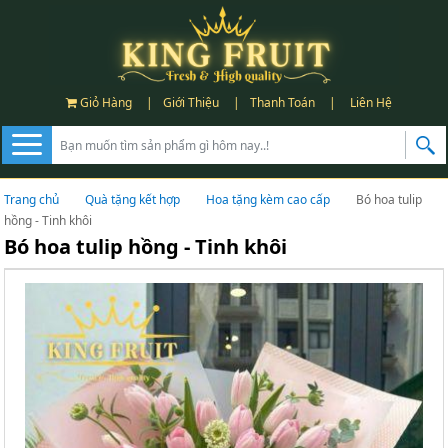
Giỏ Hàng
|
Giới Thiệu
|
Thanh Toán
|
Liên Hệ
Trang chủ
Quà tặng kết hợp
Hoa tặng kèm cao cấp
Bó hoa tulip
hồng - Tinh khôi
Bó hoa tulip hồng - Tinh khôi