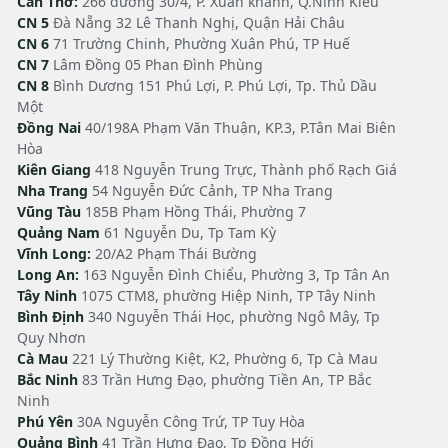
Cần Thơ:
266 đường 30/4, P. Xuân khánh, Q.Ninh Kiều
CN 5
Đà Nẵng 32 Lê Thanh Nghị, Quận Hải Châu
CN 6
71 Trường Chinh, Phường Xuân Phú, TP Huế
CN 7
Lâm Đồng 05 Phan Đình Phùng
CN 8
Bình Dương 151 Phú Lợi, P. Phú Lợi, Tp. Thủ Dầu
Một
Đồng Nai
40/198A Phạm Văn Thuận, KP.3, P.Tân Mai Biên
Hòa
Kiên Giang
418 Nguyễn Trung Trực, Thành phố Rạch Giá
Nha Trang
54 Nguyễn Đức Cảnh, TP Nha Trang
Vũng Tàu
185B Phạm Hồng Thái, Phường 7
Quảng Nam
61 Nguyễn Du, Tp Tam Kỳ
Vĩnh Long:
20/A2 Phạm Thái Bường
Long An:
163 Nguyễn Đình Chiểu, Phường 3, Tp Tân An
Tây Ninh
1075 CTM8, phường Hiệp Ninh, TP Tây Ninh
Bình Định
340 Nguyễn Thái Học, phường Ngô Mây, Tp
Quy Nhơn
Cà Mau
221 Lý Thường Kiệt, K2, Phường 6, Tp Cà Mau
Bắc Ninh
83 Trần Hưng Đạo, phường Tiền An, TP Bắc
Ninh
Phú Yên
30A Nguyễn Công Trứ, TP Tuy Hòa
Quảng Bình
41 Trần Hưng Đạo, Tp Đồng Hới