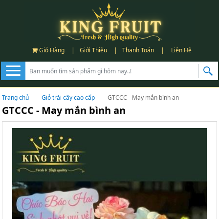
Giỏ Hàng
|
Giới Thiệu
|
Thanh Toán
|
Liên Hệ
Trang chủ
Giỏ trái cây cao cấp
GTCCC - May mắn bình an
GTCCC - May mắn bình an