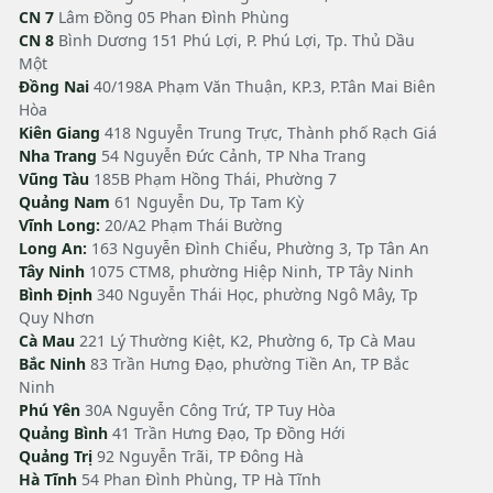
CN 7
Lâm Đồng 05 Phan Đình Phùng
CN 8
Bình Dương 151 Phú Lợi, P. Phú Lợi, Tp. Thủ Dầu
Một
Đồng Nai
40/198A Phạm Văn Thuận, KP.3, P.Tân Mai Biên
Hòa
Kiên Giang
418 Nguyễn Trung Trực, Thành phố Rạch Giá
Nha Trang
54 Nguyễn Đức Cảnh, TP Nha Trang
Vũng Tàu
185B Phạm Hồng Thái, Phường 7
Quảng Nam
61 Nguyễn Du, Tp Tam Kỳ
Vĩnh Long:
20/A2 Phạm Thái Bường
Long An:
163 Nguyễn Đình Chiểu, Phường 3, Tp Tân An
Tây Ninh
1075 CTM8, phường Hiệp Ninh, TP Tây Ninh
Bình Định
340 Nguyễn Thái Học, phường Ngô Mây, Tp
Quy Nhơn
Cà Mau
221 Lý Thường Kiệt, K2, Phường 6, Tp Cà Mau
Bắc Ninh
83 Trần Hưng Đạo, phường Tiền An, TP Bắc
Ninh
Phú Yên
30A Nguyễn Công Trứ, TP Tuy Hòa
Quảng Bình
41 Trần Hưng Đạo, Tp Đồng Hới
Quảng Trị
92 Nguyễn Trãi, TP Đông Hà
Hà Tĩnh
54 Phan Đình Phùng, TP Hà Tĩnh