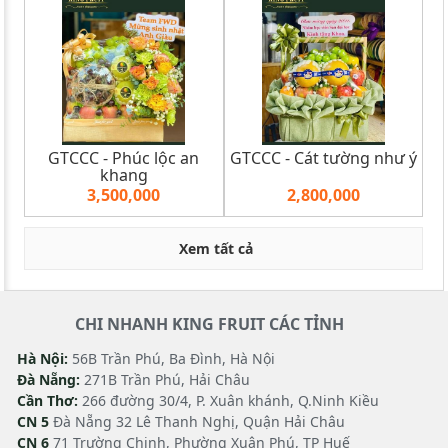
GTCCC - Phúc lộc an
GTCCC - Cát tường như ý
khang
3,500,000
2,800,000
Xem tất cả
CHI NHANH KING FRUIT CÁC TỈNH
Hà Nội:
56B Trần Phú, Ba Đình, Hà Nội
Đà Nẵng:
271B Trần Phú, Hải Châu
Cần Thơ:
266 đường 30/4, P. Xuân khánh, Q.Ninh Kiều
CN 5
Đà Nẵng 32 Lê Thanh Nghị, Quận Hải Châu
CN 6
71 Trường Chinh, Phường Xuân Phú, TP Huế