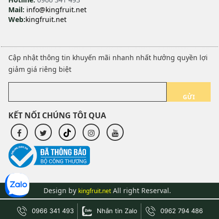
Mail:
info@kingfruit.net
Web:
kingfruit.net
Cập nhật thông tin khuyến mãi nhanh nhất hưởng quyền lợi
giảm giá riêng biệt
GỬI
KẾT NỐI CHÚNG TÔI QUA
Design by
All right Reserval.
kingfruit.net
0966 341 493
Nhắn tin Zalo
0962 794 486