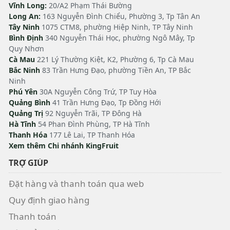
Vĩnh Long:
20/A2 Phạm Thái Bường
Long An:
163 Nguyễn Đình Chiểu, Phường 3, Tp Tân An
Tây Ninh
1075 CTM8, phường Hiệp Ninh, TP Tây Ninh
Bình Định
340 Nguyễn Thái Học, phường Ngô Mây, Tp
Quy Nhơn
Cà Mau
221 Lý Thường Kiệt, K2, Phường 6, Tp Cà Mau
Bắc Ninh
83 Trần Hưng Đạo, phường Tiền An, TP Bắc
Ninh
Phú Yên
30A Nguyễn Công Trứ, TP Tuy Hòa
Quảng Bình
41 Trần Hưng Đạo, Tp Đồng Hới
Quảng Trị
92 Nguyễn Trãi, TP Đông Hà
Hà Tĩnh
54 Phan Đình Phùng, TP Hà Tĩnh
Thanh Hóa
177 Lê Lai, TP Thanh Hóa
Xem thêm Chi nhánh KingFruit
TRỢ GIÚP
Đặt hàng và thanh toán qua web
Quy định giao hàng
Thanh toán