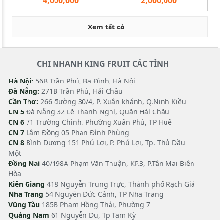
4,000,000
2,000,000
Xem tất cả
CHI NHANH KING FRUIT CÁC TỈNH
Hà Nội:
56B Trần Phú, Ba Đình, Hà Nội
Đà Nẵng:
271B Trần Phú, Hải Châu
Cần Thơ:
266 đường 30/4, P. Xuân khánh, Q.Ninh Kiều
CN 5
Đà Nẵng 32 Lê Thanh Nghị, Quận Hải Châu
CN 6
71 Trường Chinh, Phường Xuân Phú, TP Huế
CN 7
Lâm Đồng 05 Phan Đình Phùng
CN 8
Bình Dương 151 Phú Lợi, P. Phú Lợi, Tp. Thủ Dầu
Một
Đồng Nai
40/198A Phạm Văn Thuận, KP.3, P.Tân Mai Biên
Hòa
Kiên Giang
418 Nguyễn Trung Trực, Thành phố Rạch Giá
Nha Trang
54 Nguyễn Đức Cảnh, TP Nha Trang
Vũng Tàu
185B Phạm Hồng Thái, Phường 7
Quảng Nam
61 Nguyễn Du, Tp Tam Kỳ