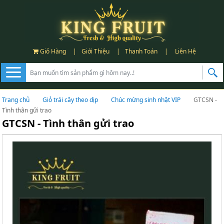
Giỏ Hàng
|
Giới Thiệu
|
Thanh Toán
|
Liên Hệ
Trang chủ
Giỏ trái cây theo dịp
Chúc mừng sinh nhật VIP
GTCSN -
Tình thân gửi trao
GTCSN - Tình thân gửi trao