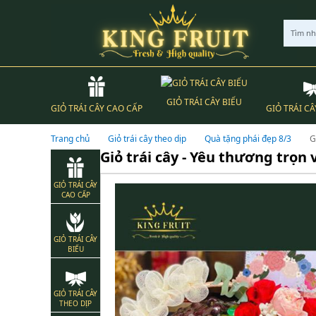
Tìm n
GIỎ TRÁI CÂY BIẾU
GIỎ TRÁI CÂY CAO CẤP
GIỎ TRÁI CÂ
Trang chủ
Giỏ trái cây theo dịp
Quà tặng phái đẹp 8/3
G
Giỏ trái cây - Yêu thương trọn 
GIỎ TRÁI CÂY
CAO CẤP
GIỎ TRÁI CÂY
BIẾU
GIỎ TRÁI CÂY
THEO DỊP