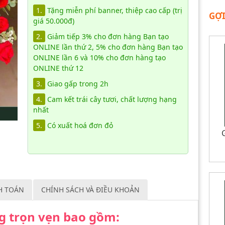
1.
Tặng miễn phí banner, thiệp cao cấp (trị
GỢI
giá 50.000đ)
2.
Giảm tiếp 3% cho đơn hàng Bạn tạo
ONLINE lần thứ 2, 5% cho đơn hàng Bạn tạo
ONLINE lần 6 và 10% cho đơn hàng tạo
ONLINE thứ 12
3.
Giao gấp trong 2h
4.
Cam kết trái cây tươi, chất lượng hạng
nhất
5.
Có xuất hoá đơn đỏ
H TOÁN
CHÍNH SÁCH VÀ ĐIỀU KHOẢN
ng trọn vẹn bao gồm: