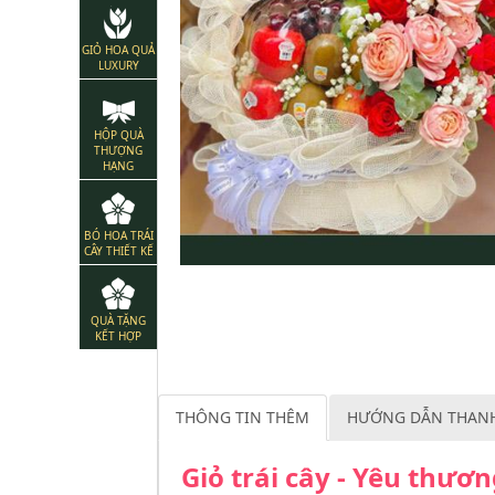
GIỎ HOA QUẢ
LUXURY
HỘP QUÀ
THƯỢNG
HẠNG
BÓ HOA TRÁI
CÂY THIẾT KẾ
QUÀ TẶNG
KẾT HỢP
THÔNG TIN THÊM
HƯỚNG DẪN THAN
Giỏ trái cây - Yêu thươ