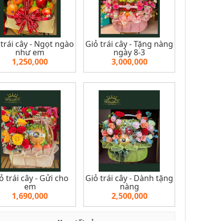
 trái cây - Ngọt ngào
Giỏ trái cây - Tặng nàng
như em
ngày 8-3
1,250,000
3,000,000
ỏ trái cây - Gửi cho
Giỏ trái cây - Dành tặng
em
nàng
1,690,000
2,500,000