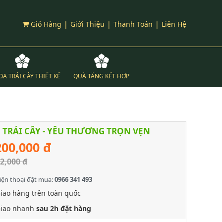
Giỏ Hàng
|
Giới Thiệu
|
Thanh Toán
|
Liên Hệ
OA TRÁI CÂY THIẾT KẾ
QUÀ TẶNG KẾT HỢP
 TRÁI CÂY - YÊU THƯƠNG TRỌN VẸN
200,000 đ
2,000 đ
iện thoại đặt mua:
0966 341 493
iao hàng trên toàn quốc
iao nhanh
sau 2h đặt hàng