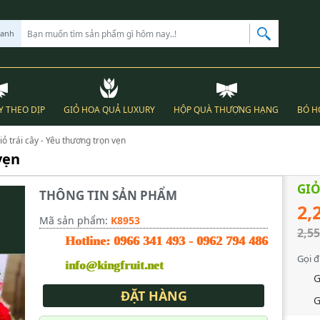
hanh
Y THEO DỊP
GIỎ HOA QUẢ LUXURY
HỘP QUÀ THƯỢNG HẠNG
BÓ H
iỏ trái cây - Yêu thương trọn vẹn
vẹn
GIỎ
THÔNG TIN SẢN PHẨM
2,
Mã sản phẩm:
K8953
2,55
Hotline:
0966 341 493
-
0962 794 486
Gọi đ
info@kingfruit.net
G
ĐẶT HÀNG
G