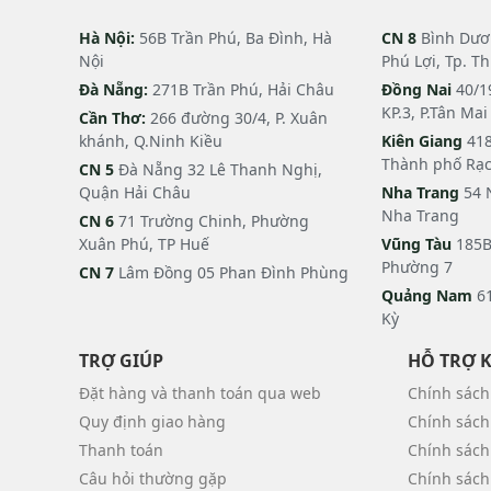
Hà Nội:
56B Trần Phú, Ba Đình, Hà
CN 8
Bình Dươn
Nội
Phú Lợi, Tp. T
Đà Nẵng:
271B Trần Phú, Hải Châu
Đồng Nai
40/1
KP.3, P.Tân Ma
Cần Thơ:
266 đường 30/4, P. Xuân
khánh, Q.Ninh Kiều
Kiên Giang
418
Thành phố Rạc
CN 5
Đà Nẵng 32 Lê Thanh Nghị,
Quận Hải Châu
Nha Trang
54 
Nha Trang
CN 6
71 Trường Chinh, Phường
Xuân Phú, TP Huế
Vũng Tàu
185B
Phường 7
CN 7
Lâm Đồng 05 Phan Đình Phùng
Quảng Nam
61
Kỳ
TRỢ GIÚP
HỖ TRỢ 
Đặt hàng và thanh toán qua web
Chính sách
Quy định giao hàng
Chính sách
Thanh toán
Chính sách
Câu hỏi thường gặp
Chính sách