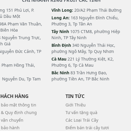
CHI NHANH KING FRUIT CÁC TỈNH
g 151 Phú Lợi, P.
Vĩnh Long:
20/A2 Phạm Thái Bường
hủ Dầu Một
Long An:
163 Nguyễn Đình Chiểu,
98A Phạm Văn Thuận,
Phường 3, Tp Tân An
i Biên Hòa
Tây Ninh
1075 CTM8, phường Hiệp
 Nguyễn Trung Trực,
Ninh, TP Tây Ninh
h Giá
Bình Định
340 Nguyễn Thái Học,
Nguyễn Đức Cảnh, TP
phường Ngô Mây, Tp Quy Nhơn
Cà Mau
221 Lý Thường Kiệt, K2,
 Phạm Hồng Thái,
Phường 6, Tp Cà Mau
Bắc Ninh
83 Trần Hưng Đạo,
 Nguyễn Du, Tp Tam
phường Tiền An, TP Bắc Ninh
KHÁCH HÀNG
TIN TỨC
 bảo mật thông tin
Giới Thiệu
 & Quy định chung
Tư vấn tặng quà
 vận chuyển
Các Loại Trái Cây
 bảo hành
Điểm bán trái cây tươi