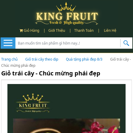
Giỏ Hàng
|
Giới Thiệu
|
Thanh Toán
|
Liên Hệ
Trang chủ
Giỏ trái cây theo dịp
Quà tặng phái đẹp 8/3
Giỏ trái cây -
Chúc mừng phái đẹp
Giỏ trái cây - Chúc mừng phái đẹp