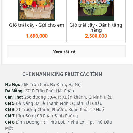
Giỏ trái cây - Gửi cho em
Giỏ trái cây - Dành tặng
nàng
1,690,000
2,500,000
Xem tất cả
CHI NHANH KING FRUIT CÁC TỈNH
Hà Nội:
56B Trần Phú, Ba Đình, Hà Nội
Đà Nẵng:
271B Trần Phú, Hải Châu
Cần Thơ:
266 đường 30/4, P. Xuân khánh, Q.Ninh Kiều
CN 5
Đà Nẵng 32 Lê Thanh Nghị, Quận Hải Châu
CN 6
71 Trường Chinh, Phường Xuân Phú, TP Huế
CN 7
Lâm Đồng 05 Phan Đình Phùng
CN 8
Bình Dương 151 Phú Lợi, P. Phú Lợi, Tp. Thủ Dầu
Một