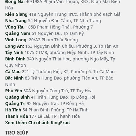
Đồng Nai
40/198A Phạm Văn Thuận, KP.3, P.Tân Mai Biên
Hòa
Kiên Giang
418 Nguyễn Trung Trực, Thành phố Rạch Giá
Nha Trang
54 Nguyễn Đức Cảnh, TP Nha Trang
Vũng Tàu
185B Phạm Hồng Thái, Phường 7
Quảng Nam
61 Nguyễn Du, Tp Tam Kỳ
Vĩnh Long:
20/A2 Phạm Thái Bường
Long An:
163 Nguyễn Đình Chiểu, Phường 3, Tp Tân An
Tây Ninh
1075 CTM8, phường Hiệp Ninh, TP Tây Ninh
Bình Định
340 Nguyễn Thái Học, phường Ngô Mây, Tp
Quy Nhơn
Cà Mau
221 Lý Thường Kiệt, K2, Phường 6, Tp Cà Mau
Bắc Ninh
83 Trần Hưng Đạo, phường Tiền An, TP Bắc
Ninh
Phú Yên
30A Nguyễn Công Trứ, TP Tuy Hòa
Quảng Bình
41 Trần Hưng Đạo, Tp Đồng Hới
Quảng Trị
92 Nguyễn Trãi, TP Đông Hà
Hà Tĩnh
54 Phan Đình Phùng, TP Hà Tĩnh
Thanh Hóa
177 Lê Lai, TP Thanh Hóa
Xem thêm Chi nhánh KingFruit
TRỢ GIÚP