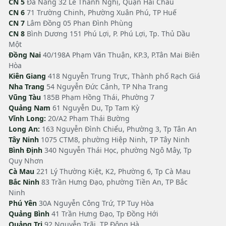
CN 5
Đà Nẵng 32 Lê Thanh Nghị, Quận Hải Châu
CN 6
71 Trường Chinh, Phường Xuân Phú, TP Huế
CN 7
Lâm Đồng 05 Phan Đình Phùng
CN 8
Bình Dương 151 Phú Lợi, P. Phú Lợi, Tp. Thủ Dầu
Một
Đồng Nai
40/198A Phạm Văn Thuận, KP.3, P.Tân Mai Biên
Hòa
Kiên Giang
418 Nguyễn Trung Trực, Thành phố Rạch Giá
Nha Trang
54 Nguyễn Đức Cảnh, TP Nha Trang
Vũng Tàu
185B Phạm Hồng Thái, Phường 7
Quảng Nam
61 Nguyễn Du, Tp Tam Kỳ
Vĩnh Long:
20/A2 Phạm Thái Bường
Long An:
163 Nguyễn Đình Chiểu, Phường 3, Tp Tân An
Tây Ninh
1075 CTM8, phường Hiệp Ninh, TP Tây Ninh
Bình Định
340 Nguyễn Thái Học, phường Ngô Mây, Tp
Quy Nhơn
Cà Mau
221 Lý Thường Kiệt, K2, Phường 6, Tp Cà Mau
Bắc Ninh
83 Trần Hưng Đạo, phường Tiền An, TP Bắc
Ninh
Phú Yên
30A Nguyễn Công Trứ, TP Tuy Hòa
Quảng Bình
41 Trần Hưng Đạo, Tp Đồng Hới
Quảng Trị
92 Nguyễn Trãi, TP Đông Hà