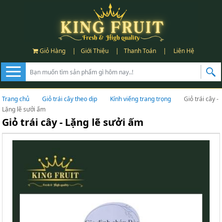
Giỏ Hàng
|
Giới Thiệu
|
Thanh Toán
|
Liên Hệ
Trang chủ
Giỏ trái cây theo dịp
Kính viếng trang trọng
Giỏ trái cây -
Lặng lẽ sưởi ấm
Giỏ trái cây - Lặng lẽ sưởi ấm