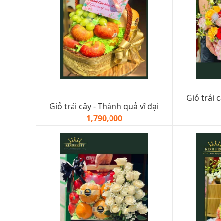
Giỏ trái 
Giỏ trái cây - Thành quả vĩ đại
1,790,000