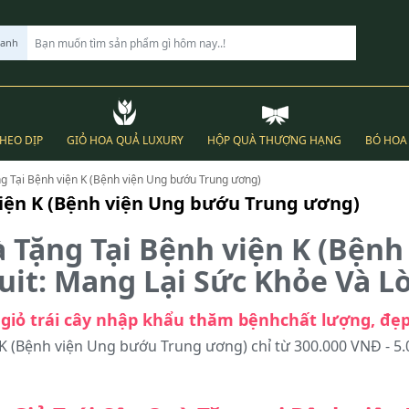
hanh
THEO DỊP
GIỎ HOA QUẢ LUXURY
HỘP QUÀ THƯỢNG HẠNG
BÓ HOA 
g Tại Bệnh viện K (Bệnh viện Ung bướu Trung ương)
viện K (Bệnh viện Ung bướu Trung ương)
à Tặng Tại Bệnh viện K (Bện
uit: Mang Lại Sức Khỏe Và L
giỏ trái cây nhập khẩu thăm bệnhchất lượng, đẹ
 K (Bệnh viện Ung bướu Trung ương) chỉ từ 300.000 VNĐ - 5