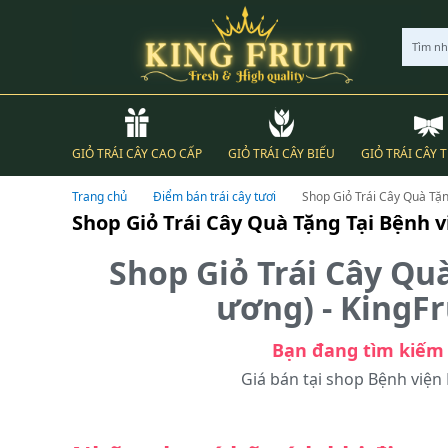
Tìm n
GIỎ TRÁI CÂY CAO CẤP
GIỎ TRÁI CÂY BIẾU
GIỎ TRÁI CÂY 
Trang chủ
Điểm bán trái cây tươi
Shop Giỏ Trái Cây Quà Tặn
Shop Giỏ Trái Cây Quà Tặng Tại Bệnh 
Shop Giỏ Trái Cây Qu
ương) - KingFr
Bạn đang tìm kiếm 
Giá bán tại shop Bệnh viện