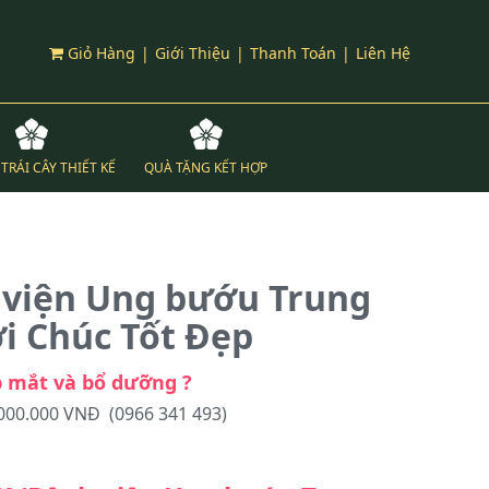
Giỏ Hàng
|
Giới Thiệu
|
Thanh Toán
|
Liên Hệ
TRÁI CÂY THIẾT KẾ
QUÀ TẶNG KẾT HỢP
h viện Ung bướu Trung
ời Chúc Tốt Đẹp
p mắt và bổ dưỡng ?
.000.000 VNĐ (0966 341 493)