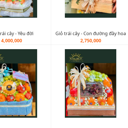
rái cây - Yêu đời
Giỏ trái cây - Con đường đầy hoa
4,000,000
2,750,000