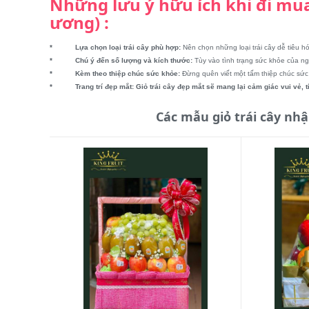
Những lưu ý hữu ích khi đi mua
ương) :
* Lựa chọn loại trái cây phù hợp:
Nên chọn những loại trái cây dễ tiêu hóa
* Chú ý đến số lượng và kích thước:
Tùy vào tình trạng sức khỏe của ng
* Kèm theo thiệp chúc sức khỏe:
Đừng quên viết một tấm thiệp chúc sức
* Trang trí đẹp mắt:
Giỏ trái cây đẹp mắt sẽ mang lại cảm giác vui vẻ,
Các mẫu giỏ trái cây nh