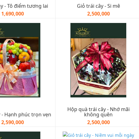
ây - Tô điểm tương lai
Giỏ trái cây - Si mê
1,690,000
2,500,000
Hộp quà trái cây - Nhớ mãi
y - Hạnh phúc trọn vẹn
không quên
2,590,000
2,500,000