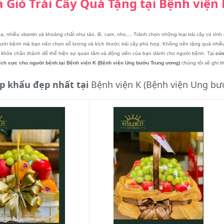
 Giỏ Trái Cây Quà Tặng tại Bệnh viện
, nhiều vitamin và khoáng chất như táo, lê, cam, nho,... Tránh chọn những loại trái cây có tính 
ười bệnh mà bạn nên chọn số lượng và kích thước trái cây phù hợp. Không nên tặng quá nhiều t
 khỏe chân thành để thể hiện sự quan tâm và động viên của bạn dành cho người bệnh. Tại
cửa
 tích cực cho người bệnh.tại Bệnh viện K (Bệnh viện Ung bướu Trung ương)
chúng tôi sẽ ghi 
ập khẩu đẹp nhất tại
Bệnh viện K (Bệnh viện Ung bư