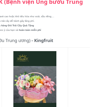
 K (Bệnh viện Ung bướu Trung
axit cao hoặc khó tiêu hóa như xoài, sầu riêng,...
rái cây để tránh gây lãng phí.
 hàng Giỏ Trái Cây Quà Tặng
theo ý của bạn và
hoàn toàn miễn phí
ớu Trung ương)
- Kingfruit