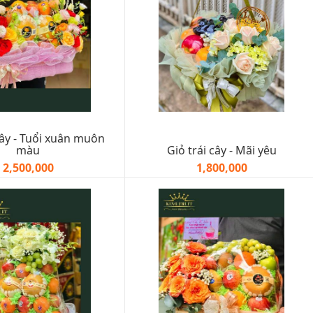
cây - Tuổi xuân muôn
màu
Giỏ trái cây - Mãi yêu
2,500,000
1,800,000