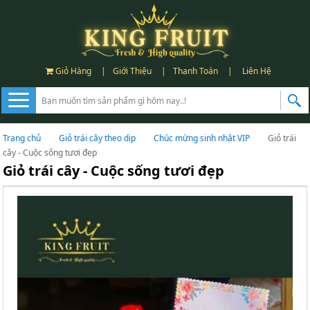
Giỏ Hàng
|
Giới Thiệu
|
Thanh Toán
|
Liên Hệ
Trang chủ
Giỏ trái cây theo dịp
Chúc mừng sinh nhật VIP
Giỏ trái
cây - Cuộc sống tươi đẹp
Giỏ trái cây - Cuộc sống tươi đẹp