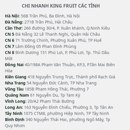
CHI NHANH KING FRUIT CÁC TỈNH
Hà Nội:
56B Trần Phú, Ba Đình, Hà Nội
Đà Nẵng:
271B Trần Phú, Hải Châu
Cần Thơ:
266 đường 30/4, P. Xuân khánh, Q.Ninh Kiều
CN 5
Đà Nẵng 32 Lê Thanh Nghị, Quận Hải Châu
CN 6
71 Trường Chinh, Phường Xuân Phú, TP Huế
CN 7
Lâm Đồng 05 Phan Đình Phùng
CN 8
Bình Dương 151 Phú Lợi, P. Phú Lợi, Tp. Thủ Dầu
Một
Đồng Nai
40/198A Phạm Văn Thuận, KP.3, P.Tân Mai Biên
Hòa
Kiên Giang
418 Nguyễn Trung Trực, Thành phố Rạch Giá
Nha Trang
54 Nguyễn Đức Cảnh, TP Nha Trang
Vũng Tàu
185B Phạm Hồng Thái, Phường 7
Quảng Nam
61 Nguyễn Du, Tp Tam Kỳ
Vĩnh Long:
20/A2 Phạm Thái Bường
Long An:
163 Nguyễn Đình Chiểu, Phường 3, Tp Tân An
Tây Ninh
1075 CTM8, phường Hiệp Ninh, TP Tây Ninh
Bình Định
340 Nguyễn Thái Học, phường Ngô Mây, Tp
Quy Nhơn