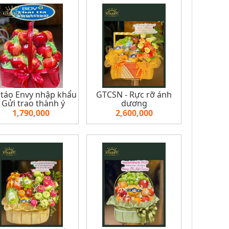
 táo Envy nhập khẩu
GTCSN - Rực rỡ ánh
- Gửi trao thành ý
dương
1,790,000
2,600,000