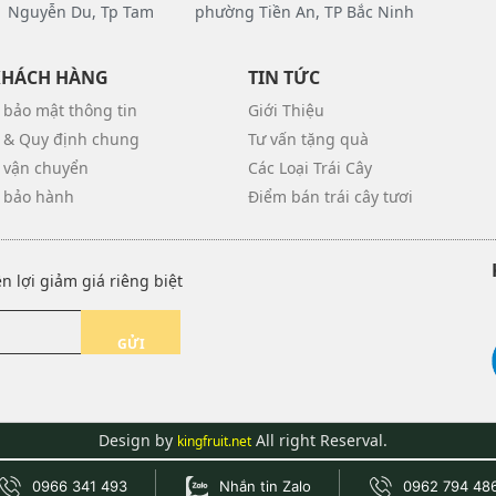
 Nguyễn Du, Tp Tam
phường Tiền An, TP Bắc Ninh
KHÁCH HÀNG
TIN TỨC
 bảo mật thông tin
Giới Thiệu
 & Quy định chung
Tư vấn tặng quà
 vận chuyển
Các Loại Trái Cây
 bảo hành
Điểm bán trái cây tươi
 lợi giảm giá riêng biệt
GỬI
Design by
All right Reserval.
kingfruit.net
0966 341 493
Nhắn tin Zalo
0962 794 48