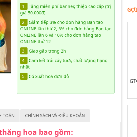
1.
Tặng miễn phí banner, thiệp cao cấp (trị
GỢI
giá 50.000đ)
2.
Giảm tiếp 3% cho đơn hàng Bạn tạo
ONLINE lần thứ 2, 5% cho đơn hàng Bạn tạo
ONLINE lần 6 và 10% cho đơn hàng tạo
ONLINE thứ 12
3.
Giao gấp trong 2h
4.
Cam kết trái cây tươi, chất lượng hạng
nhất
5.
Có xuất hoá đơn đỏ
GTC
H TOÁN
CHÍNH SÁCH VÀ ĐIỀU KHOẢN
p thăng hoa bao gồm: