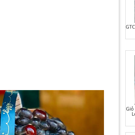
GTCS
Giỏ
L