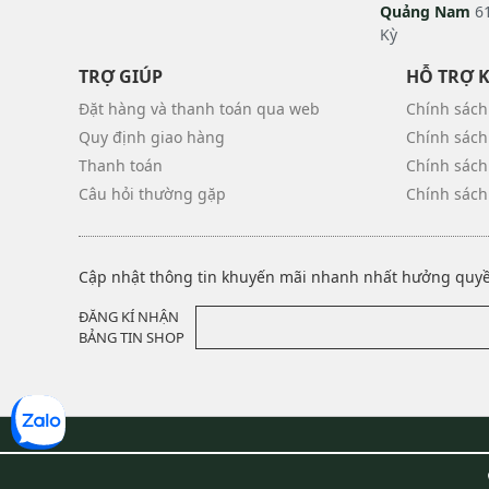
Quảng Nam
61
Kỳ
TRỢ GIÚP
HỖ TRỢ 
Đặt hàng và thanh toán qua web
Chính sách
Quy định giao hàng
Chính sách
Thanh toán
Chính sách
Câu hỏi thường gặp
Chính sách
Cập nhật thông tin khuyến mãi nhanh nhất hưởng quyền
ĐĂNG KÍ NHẬN
BẢNG TIN SHOP