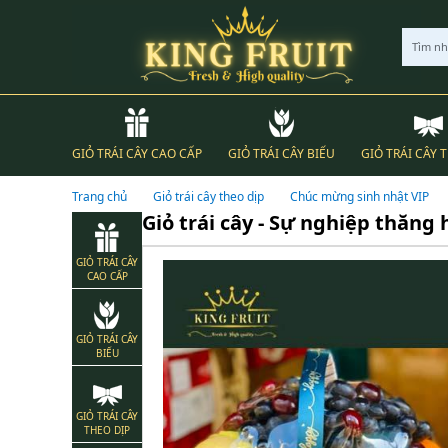
Tìm n
GIỎ TRÁI CÂY CAO CẤP
GIỎ TRÁI CÂY BIẾU
GIỎ TRÁI CÂY 
Trang chủ
Giỏ trái cây theo dịp
Chúc mừng sinh nhật VIP
Giỏ trái cây - Sự nghiệp thăng 
GIỎ TRÁI CÂY
CAO CẤP
GIỎ TRÁI CÂY
BIẾU
GIỎ TRÁI CÂY
THEO DỊP