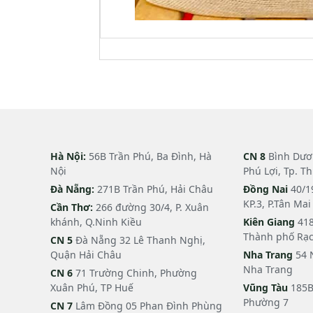
Hà Nội:
56B Trần Phú, Ba Đình, Hà
CN 8
Bình Dươn
Nội
Phú Lợi, Tp. T
Đà Nẵng:
271B Trần Phú, Hải Châu
Đồng Nai
40/1
KP.3, P.Tân Ma
Cần Thơ:
266 đường 30/4, P. Xuân
khánh, Q.Ninh Kiều
Kiên Giang
418
Thành phố Rạc
CN 5
Đà Nẵng 32 Lê Thanh Nghị,
Quận Hải Châu
Nha Trang
54 
Nha Trang
CN 6
71 Trường Chinh, Phường
Xuân Phú, TP Huế
Vũng Tàu
185B
Phường 7
CN 7
Lâm Đồng 05 Phan Đình Phùng