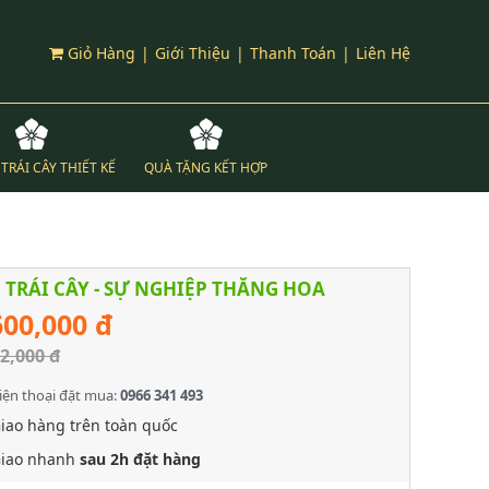
Giỏ Hàng
|
Giới Thiệu
|
Thanh Toán
|
Liên Hệ
TRÁI CÂY THIẾT KẾ
QUÀ TẶNG KẾT HỢP
 TRÁI CÂY - SỰ NGHIỆP THĂNG HOA
600,000 đ
2,000 đ
iện thoại đặt mua:
0966 341 493
iao hàng trên toàn quốc
iao nhanh
sau 2h đặt hàng