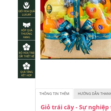
GIỎ HOA QUẢ
LUXURY
HỘP QUÀ
THƯỢNG
HẠNG
BÓ HOA TRÁI
CÂY THIẾT KẾ
QUÀ TẶNG
KẾT HỢP
THÔNG TIN THÊM
HƯỚNG DẪN THAN
Giỏ trái cây - Sự nghiệ