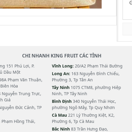
G
CHI NHANH KING FRUIT CÁC TỈNH
g 151 Phú Lợi, P.
Vĩnh Long:
20/A2 Phạm Thái Bường
hủ Dầu Một
Long An:
163 Nguyễn Đình Chiểu,
98A Phạm Văn Thuận,
Phường 3, Tp Tân An
i Biên Hòa
Tây Ninh
1075 CTM8, phường Hiệp
 Nguyễn Trung Trực,
Ninh, TP Tây Ninh
h Giá
Bình Định
340 Nguyễn Thái Học,
Nguyễn Đức Cảnh, TP
phường Ngô Mây, Tp Quy Nhơn
Cà Mau
221 Lý Thường Kiệt, K2,
 Phạm Hồng Thái,
Phường 6, Tp Cà Mau
Bắc Ninh
83 Trần Hưng Đạo,