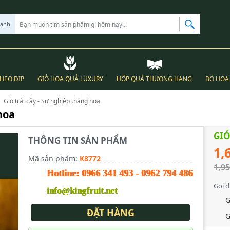
hanh
THEO DỊP
GIỎ HOA QUẢ LUXURY
HỘP QUÀ THƯỢNG HẠNG
BÓ HOA 
Giỏ trái cây - Sự nghiệp thăng hoa
hoa
GIỎ
THÔNG TIN SẢN PHẨM
1,
Mã sản phẩm:
K8772
1,95
Hotline:
0966 341 493
-
0962 794 486
Gọi đ
info@kingfruit.net
G
ĐẶT HÀNG
G