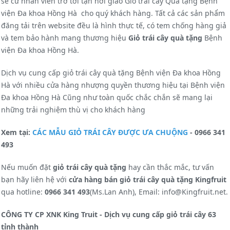
sẽ cử nhân viên trở tới tận nơi giao Giỏ trái cây Quà tặng Bệnh
viện Đa khoa Hồng Hà cho quý khách hàng. Tất cả các sản phẩm
đăng tải trên website đều là hình thực tế, có tem chống hàng giả
và tem bảo hành mang thương hiệu
Giỏ trái cây quà tặng
Bệnh
viện Đa khoa Hồng Hà.
Dịch vụ cung cấp giỏ trái cây quà tặng Bệnh viện Đa khoa Hồng
Hà với nhiều cửa hàng nhượng quyền thương hiệu tại Bệnh viện
Đa khoa Hồng Hà Cũng như toàn quốc chắc chắn sẽ mang lại
những trải nghiệm thù vị cho khách hàng
Xem tại:
CÁC MẪU GIỎ TRÁI CÂY ĐƯỢC ƯA CHUỘNG
- 0966 341
493
Nếu muốn đặt
giỏ trái cây quà tặng
hay cần thắc mắc, tư vấn
bạn hãy liên hệ với
cửa hàng bán
giỏ trái cây quà tặng
Kingfruit
qua hotline:
0966 341 493
(Ms.Lan Anh), Email: info@Kingfruit.net.
CÔNG TY CP XNK King Truit - Dịch vụ cung cấp giỏ trái cây 63
tỉnh thành