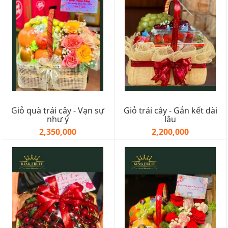
Giỏ quà trái cây - Vạn sự
Giỏ trái cây - Gắn kết dài
như ý
lâu
2,350,000
2,200,000