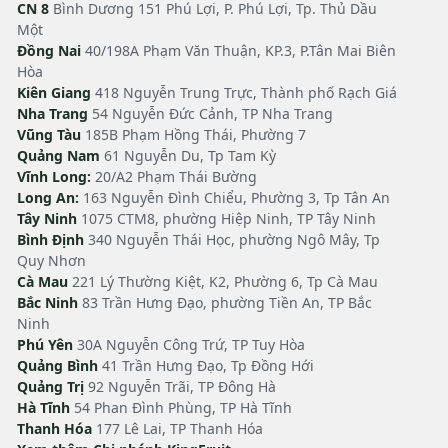
CN 8
Bình Dương 151 Phú Lợi, P. Phú Lợi, Tp. Thủ Dầu
Một
Đồng Nai
40/198A Phạm Văn Thuận, KP.3, P.Tân Mai Biên
Hòa
Kiên Giang
418 Nguyễn Trung Trực, Thành phố Rạch Giá
Nha Trang
54 Nguyễn Đức Cảnh, TP Nha Trang
Vũng Tàu
185B Phạm Hồng Thái, Phường 7
Quảng Nam
61 Nguyễn Du, Tp Tam Kỳ
Vĩnh Long:
20/A2 Phạm Thái Bường
Long An:
163 Nguyễn Đình Chiểu, Phường 3, Tp Tân An
Tây Ninh
1075 CTM8, phường Hiệp Ninh, TP Tây Ninh
Bình Định
340 Nguyễn Thái Học, phường Ngô Mây, Tp
Quy Nhơn
Cà Mau
221 Lý Thường Kiệt, K2, Phường 6, Tp Cà Mau
Bắc Ninh
83 Trần Hưng Đạo, phường Tiền An, TP Bắc
Ninh
Phú Yên
30A Nguyễn Công Trứ, TP Tuy Hòa
Quảng Bình
41 Trần Hưng Đạo, Tp Đồng Hới
Quảng Trị
92 Nguyễn Trãi, TP Đông Hà
Hà Tĩnh
54 Phan Đình Phùng, TP Hà Tĩnh
Thanh Hóa
177 Lê Lai, TP Thanh Hóa