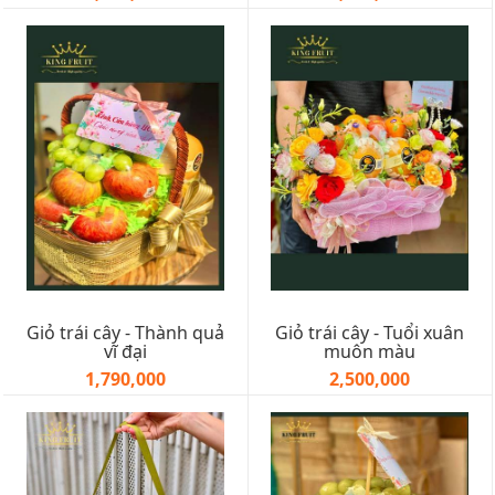
Giỏ trái cây - Thành quả
Giỏ trái cây - Tuổi xuân
vĩ đại
muôn màu
1,790,000
2,500,000