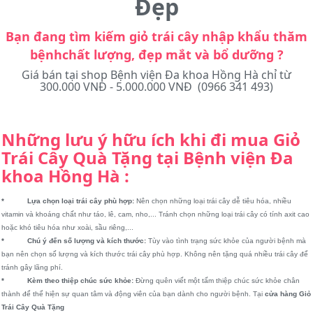
Đẹp
Bạn đang tìm kiếm giỏ trái cây nhập khẩu thăm
bệnhchất lượng, đẹp mắt và bổ dưỡng ?
Giá bán tại shop Bệnh viện Đa khoa Hồng Hà chỉ từ
300.000 VNĐ - 5.000.000 VNĐ (0966 341 493)
Những lưu ý hữu ích khi đi mua Giỏ
Trái Cây Quà Tặng tại Bệnh viện Đa
khoa Hồng Hà :
* Lựa chọn loại trái cây phù hợp:
Nên chọn những loại trái cây dễ tiêu hóa, nhiều
vitamin và khoáng chất như táo, lê, cam, nho,... Tránh chọn những loại trái cây có tính axit cao
hoặc khó tiêu hóa như xoài, sầu riêng,...
* Chú ý đến số lượng và kích thước:
Tùy vào tình trạng sức khỏe của người bệnh mà
bạn nên chọn số lượng và kích thước trái cây phù hợp. Không nên tặng quá nhiều trái cây để
tránh gây lãng phí.
* Kèm theo thiệp chúc sức khỏe:
Đừng quên viết một tấm thiệp chúc sức khỏe chân
thành để thể hiện sự quan tâm và động viên của bạn dành cho người bệnh. Tại
cửa hàng Giỏ
Trái Cây Quà Tặng