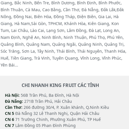
Giang, Bắc Ninh, Bến Tre, Bình Dương, Bình Định, Bình Phước,
Bình Thuận, Cà Mau, Cao Bằng, Cần Thơ, Đà Nẵng, Đắk Lắk,Đắk
Nông, Đồng Nai, Biên Hòa, Đồng Tháp, Điện Biên, Gia Lai, Hà
Giang, Hà Nam,Sài Gòn, TPHCM, Khánh Hòa, Kiên Giang, Kon
Tum, Lai Châu, Lào Cai, Lạng Sơn, Lâm Đồng, Đà Lạt, Long An,
Nam Định, Nghệ An, Ninh Bình, Ninh Thuận, Phú Thọ, Phú Yên,
Quảng Bình, Quảng Nam, Quảng Ngãi, Quảng Ninh, Quảng Trị,
Sóc Trăng, Sơn La, Tây Ninh, Thái Bình, Thái Nguyên, Thanh Hóa,
Huế, Tiền Giang, Trà Vinh, Tuyên Quang, Vĩnh Long, Vĩnh Phúc,
Yên Bái...
CHI NHANH KING FRUIT CÁC TỈNH
Hà Nội:
56B Trần Phú, Ba Đình, Hà Nội
Đà Nẵng:
271B Trần Phú, Hải Châu
Cần Thơ:
266 đường 30/4, P. Xuân khánh, Q.Ninh Kiều
CN 5
Đà Nẵng 32 Lê Thanh Nghị, Quận Hải Châu
CN 6
71 Trường Chinh, Phường Xuân Phú, TP Huế
CN 7
Lâm Đồng 05 Phan Đình Phùng