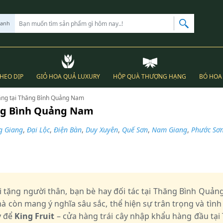
hanh
THEO DỊP
GIỎ HOA QUẢ LUXURY
HỘP QUÀ THƯỢNG HẠNG
BÓ HOA 
 tặng tại Thăng Bình Quảng Nam
hăng Bình Quảng Nam
g Giang
,
Đại Lộc
,
Điện Bàn
,
Duy Xuyên
,
Quế Sơn
,
Nam Giang
,
Phước Sơ
i tặng người thân, bạn bè hay đối tác tại Thăng Bình Qu
 còn mang ý nghĩa sâu sắc, thể hiện sự trân trọng và tì
y để
King Fruit
– cửa hàng trái cây nhập khẩu hàng đầu t