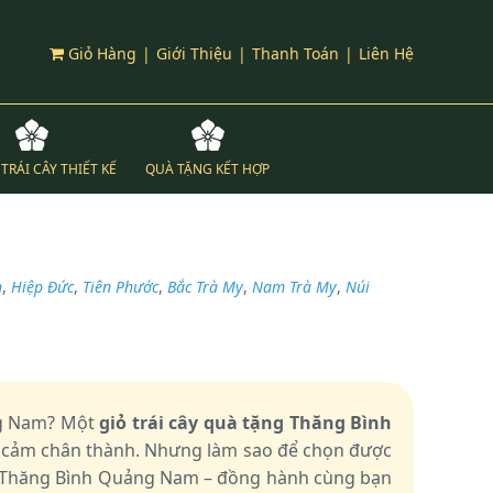
Giỏ Hàng
|
Giới Thiệu
|
Thanh Toán
|
Liên Hệ
TRÁI CÂY THIẾT KẾ
QUÀ TẶNG KẾT HỢP
n
,
Hiệp Đức
,
Tiên Phước
,
Bắc Trà My
,
Nam Trà My
,
Núi
ảng Nam? Một
giỏ trái cây quà tặng Thăng Bình
nh cảm chân thành. Nhưng làm sao để chọn được
ại Thăng Bình Quảng Nam – đồng hành cùng bạn