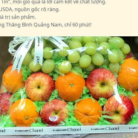
n”, mỗi giỏ quà là lời cam kết về chất lượng.
USDA, nguồn gốc rõ ràng.
á trị sản phẩm.
ng Thăng Bình Quảng Nam, chỉ 60 phút!