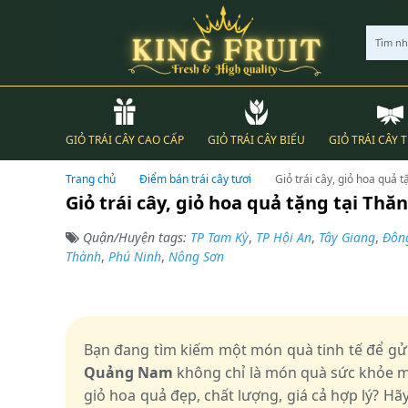
Tìm n
GIỎ TRÁI CÂY CAO CẤP
GIỎ TRÁI CÂY BIẾU
GIỎ TRÁI CÂY 
Trang chủ
Điểm bán trái cây tươi
Giỏ trái cây, giỏ hoa quả
Giỏ trái cây, giỏ hoa quả tặng tại T
Quận/Huyện tags:
TP Tam Kỳ
,
TP Hội An
,
Tây Giang
,
Đôn
Thành
,
Phú Ninh
,
Nông Sơn
Bạn đang tìm kiếm một món quà tinh tế để gử
Quảng Nam
không chỉ là món quà sức khỏe mà
giỏ hoa quả đẹp, chất lượng, giá cả hợp lý? Hã