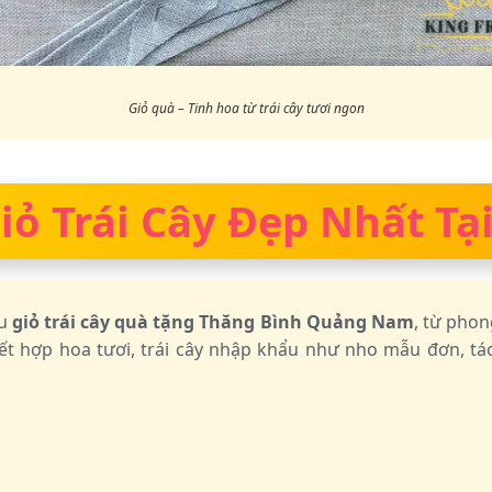
Giỏ quà – Tinh hoa từ trái cây tươi ngon
ỏ Trái Cây Đẹp Nhất Tại
ẫu
giỏ trái cây quà tặng Thăng Bình Quảng Nam
, từ phon
ết hợp hoa tươi, trái cây nhập khẩu như nho mẫu đơn, táo