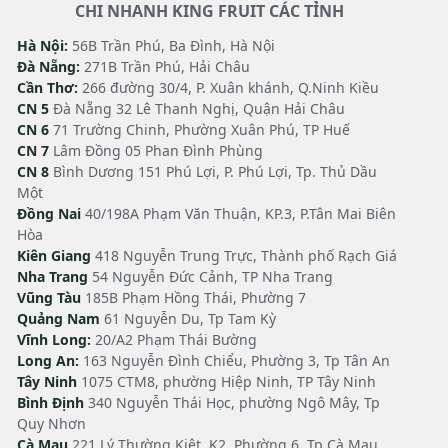
CHI NHANH KING FRUIT CÁC TỈNH
Hà Nội:
56B Trần Phú, Ba Đình, Hà Nội
Đà Nẵng:
271B Trần Phú, Hải Châu
Cần Thơ:
266 đường 30/4, P. Xuân khánh, Q.Ninh Kiều
CN 5
Đà Nẵng 32 Lê Thanh Nghị, Quận Hải Châu
CN 6
71 Trường Chinh, Phường Xuân Phú, TP Huế
CN 7
Lâm Đồng 05 Phan Đình Phùng
CN 8
Bình Dương 151 Phú Lợi, P. Phú Lợi, Tp. Thủ Dầu
Một
Đồng Nai
40/198A Phạm Văn Thuận, KP.3, P.Tân Mai Biên
Hòa
Kiên Giang
418 Nguyễn Trung Trực, Thành phố Rạch Giá
Nha Trang
54 Nguyễn Đức Cảnh, TP Nha Trang
Vũng Tàu
185B Phạm Hồng Thái, Phường 7
Quảng Nam
61 Nguyễn Du, Tp Tam Kỳ
Vĩnh Long:
20/A2 Phạm Thái Bường
Long An:
163 Nguyễn Đình Chiểu, Phường 3, Tp Tân An
Tây Ninh
1075 CTM8, phường Hiệp Ninh, TP Tây Ninh
Bình Định
340 Nguyễn Thái Học, phường Ngô Mây, Tp
Quy Nhơn
Cà Mau
221 Lý Thường Kiệt, K2, Phường 6, Tp Cà Mau