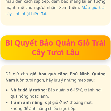
màu đến cách sắp xếp, đảm bảo mang lại ấn tượng
mạnh mẽ cho người nhận. Xem thêm:
Mẫu giỏ trái
cây sinh nhật hiện đại
.
Bí Quyết Bảo Quản Giỏ Trái
Cây Tươi Lâu
Để giữ cho
giỏ hoa quả tặng Phú Ninh Quảng
Nam
luôn tươi ngon, hãy lưu ý những mẹo sau:
Nhiệt độ lý tưởng:
Bảo quản ở 6-15°C, tránh nơi
quá nóng hoặc lạnh.
Tránh ánh nắng:
Đặt giỏ ở nơi thoáng mát,
không để ánh nắng chiếu trực tiếp.