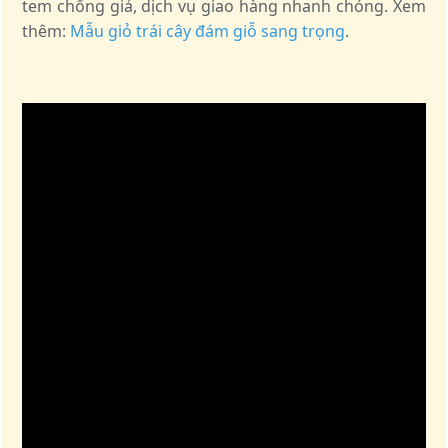
tem chống giả, dịch vụ giao hàng nhanh chóng. Xem
thêm:
Mẫu giỏ trái cây đám giỗ sang trọng
.