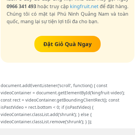
0966 341 493
hoặc truy cập
kingfruit.net
để đặt hàng.
Chúng tôi có mặt tại Phú Ninh Quảng Nam và toàn
quốc, mang lại sự tiện lợi tối đa cho bạn.
Đặt Giỏ Quà Ngay
document.addEventListener(’scroll’, function() { const
videoContainer = document.getElementById(’kingfruit-video’);
const rect = videoContainer.getBoundingClientRect(); const
isPastVideo = rect.bottom < 0; if (isPastVideo) {
videoContainer.classList.add(’shrunk’); } else {
videoContainer.classList.remove(’shrunk’); } });