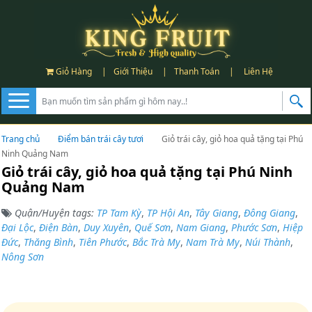
Giỏ Hàng
|
Giới Thiệu
|
Thanh Toán
|
Liên Hệ
Trang chủ
Điểm bán trái cây tươi
Giỏ trái cây, giỏ hoa quả tặng tại Phú
Ninh Quảng Nam
Giỏ trái cây, giỏ hoa quả tặng tại Phú Ninh
Quảng Nam
Quận/Huyện tags:
TP Tam Kỳ
,
TP Hội An
,
Tây Giang
,
Đông Giang
,
Đại Lộc
,
Điện Bàn
,
Duy Xuyên
,
Quế Sơn
,
Nam Giang
,
Phước Sơn
,
Hiệp
Đức
,
Thăng Bình
,
Tiên Phước
,
Bắc Trà My
,
Nam Trà My
,
Núi Thành
,
Nông Sơn