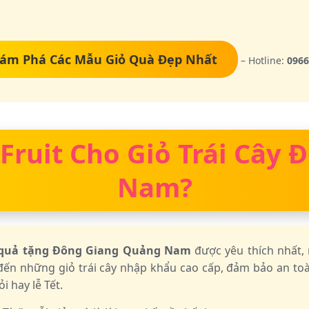
ám Phá Các Mẫu Giỏ Quà Đẹp Nhất
– Hotline:
0966
 Fruit Cho Giỏ Trái Cây
Nam?
 quả tặng Đông Giang Quảng Nam
được yêu thích nhất,
 đến những giỏ trái cây nhập khẩu cao cấp, đảm bảo an t
i hay lễ Tết.