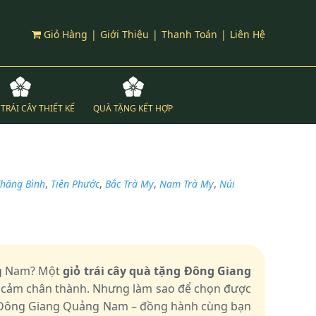
Giỏ Hàng
|
Giới Thiệu
|
Thanh Toán
|
Liên Hệ
TRÁI CÂY THIẾT KẾ
QUÀ TẶNG KẾT HỢP
Thăng Bình
,
Tiên Phước
,
Bắc Trà My
,
Nam Trà My
,
Núi
ảng Nam? Một
giỏ trái cây quà tặng Đông Giang
nh cảm chân thành. Nhưng làm sao để chọn được
i Đông Giang Quảng Nam – đồng hành cùng bạn