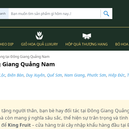
hanh
THEO DỊP
GIỎ HOA QUẢ LUXURY
HỘP QUÀ THƯỢNG HẠNG
BÓ HOA 
 tặng tại Đông Giang Quảng Nam
ông Giang Quảng Nam
Lộc
,
Điện Bàn
,
Duy Xuyên
,
Quế Sơn
,
Nam Giang
,
Phước Sơn
,
Hiệp Đức
,
i tặng người thân, bạn bè hay đối tác tại Đông Giang Qu
 còn mang ý nghĩa sâu sắc, thể hiện sự trân trọng và tì
y để
King Fruit
– cửa hàng trái cây nhập khẩu hàng đầu tạ