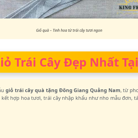
Giỏ quà – Tinh hoa từ trái cây tươi ngon
ỏ Trái Cây Đẹp Nhất Tại
mẫu
giỏ trái cây quà tặng Đông Giang Quảng Nam
, từ ph
 kết hợp hoa tươi, trái cây nhập khẩu như nho mẫu đơn, tá