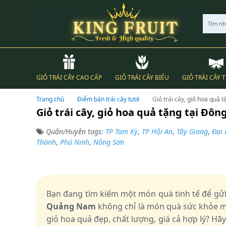
Tìm n
GIỎ TRÁI CÂY CAO CẤP
GIỎ TRÁI CÂY BIẾU
GIỎ TRÁI CÂY 
Trang chủ
Điểm bán trái cây tươi
Giỏ trái cây, giỏ hoa quả
Giỏ trái cây, giỏ hoa quả tặng tại Đ
Quận/Huyện tags:
TP Tam Kỳ
,
TP Hội An
,
Tây Giang
,
Đại 
Thành
,
Phú Ninh
,
Nông Sơn
Bạn đang tìm kiếm một món quà tinh tế để gử
Quảng Nam
không chỉ là món quà sức khỏe mà
giỏ hoa quả đẹp, chất lượng, giá cả hợp lý? Hã