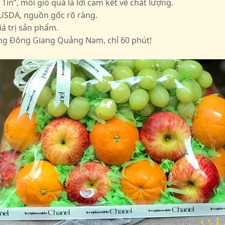
n”, mỗi giỏ quà là lời cam kết về chất lượng.
USDA, nguồn gốc rõ ràng.
á trị sản phẩm.
ng Đông Giang Quảng Nam, chỉ 60 phút!