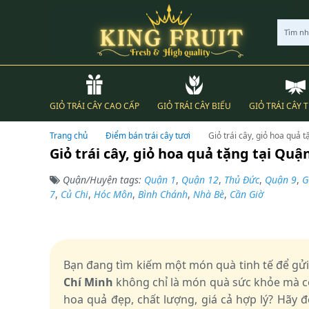
Tìm n
GIỎ TRÁI CÂY CAO CẤP
GIỎ TRÁI CÂY BIẾU
GIỎ TRÁI CÂY 
Trang chủ
Điểm bán trái cây tươi
Giỏ trái cây, giỏ hoa quả 
Giỏ trái cây, giỏ hoa quả tặng tại Quậ
Quận/Huyện tags:
Quận 1
,
Quận 12
,
Thủ Đức
,
Quận 9
,
G
7
,
Củ Chi
,
Hóc Môn
,
Bình Chánh
,
Nhà Bè
,
Cần Giờ
Bạn đang tìm kiếm một món quà tinh tế để gửi
Chí Minh
không chỉ là món quà sức khỏe mà cò
hoa quả đẹp, chất lượng, giá cả hợp lý? Hãy 