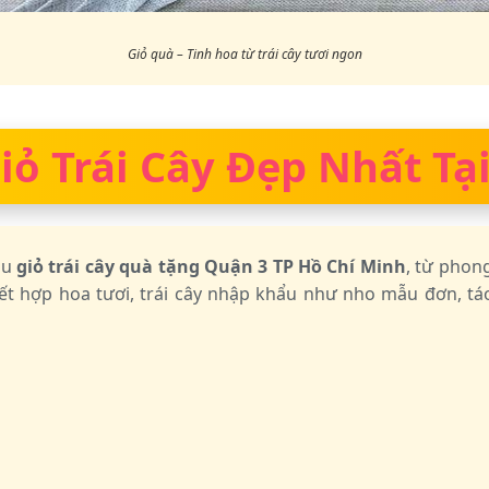
Giỏ quà – Tinh hoa từ trái cây tươi ngon
ỏ Trái Cây Đẹp Nhất Tại
ẫu
giỏ trái cây quà tặng Quận 3 TP Hồ Chí Minh
, từ phon
ết hợp hoa tươi, trái cây nhập khẩu như nho mẫu đơn, táo