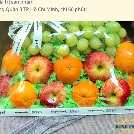
á trị sản phẩm.
g Quận 3 TP Hồ Chí Minh, chỉ 60 phút!