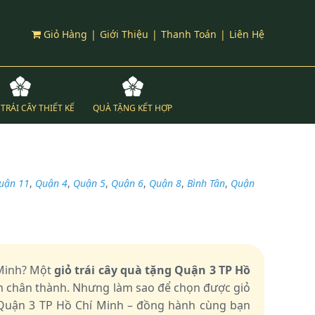
Giỏ Hàng
|
Giới Thiệu
|
Thanh Toán
|
Liên Hệ
TRÁI CÂY THIẾT KẾ
QUÀ TẶNG KẾT HỢP
uận 11
,
Quận 4
,
Quận 5
,
Quận 6
,
Quận 8
,
Bình Tân
,
Quận
 Minh? Một
giỏ trái cây quà tặng Quận 3 TP Hồ
ảm chân thành. Nhưng làm sao để chọn được giỏ
 Quận 3 TP Hồ Chí Minh – đồng hành cùng bạn