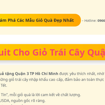
ám Phá Các Mẫu Giỏ Quà Đẹp Nhất
– Hotline:
0966
uit Cho Giỏ Trái Cây Qu
uả tặng Quận 3 TP Hồ Chí Minh
được yêu thích nhất, nhờ
hững giỏ trái cây nhập khẩu cao cấp, đảm bảo an toàn thự
 Tết.
n”, mỗi giỏ quà là lời cam kết về chất lượng.
USDA, nguồn gốc rõ ràng.