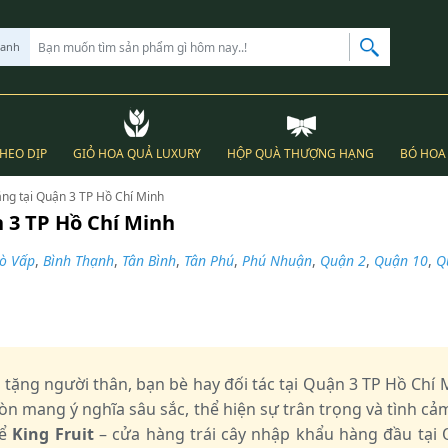
hanh
THEO DỊP
GIỎ HOA QUẢ LUXURY
HỘP QUÀ THƯỢNG HẠNG
BÓ HOA 
tặng tại Quận 3 TP Hồ Chí Minh
n 3 TP Hồ Chí Minh
ò Vấp
,
Bình Thạnh
,
Tân Bình
,
Tân Phú
,
Phú Nhuận
,
Quận 2
,
Quận 10
,
Q
 tặng người thân, bạn bè hay đối tác tại Quận 3 TP Hồ Chí
n mang ý nghĩa sâu sắc, thể hiện sự trân trọng và tình c
để
King Fruit
– cửa hàng trái cây nhập khẩu hàng đầu tại