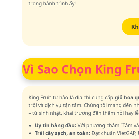
trong hành trình ấy!
Kh
Vì Sao Chọn King Fr
King Fruit tự hào là địa chỉ cung cấp
giỏ hoa q
trội và dịch vụ tận tâm. Chúng tôi mang đến n
– từ sinh nhật, khai trương đến thăm hỏi hay lễ
Uy tín hàng đầu:
Với phương châm “Tâm và Tí
Trái cây sạch, an toàn:
Đạt chuẩn VietGAP, 