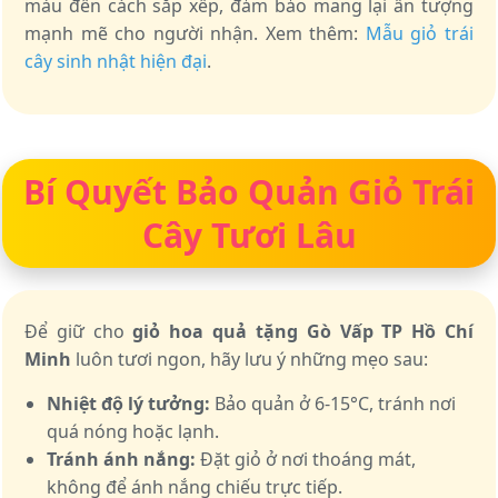
màu đến cách sắp xếp, đảm bảo mang lại ấn tượng
mạnh mẽ cho người nhận. Xem thêm:
Mẫu giỏ trái
cây sinh nhật hiện đại
.
Bí Quyết Bảo Quản Giỏ Trái
Cây Tươi Lâu
Để giữ cho
giỏ hoa quả tặng Gò Vấp TP Hồ Chí
Minh
luôn tươi ngon, hãy lưu ý những mẹo sau:
Nhiệt độ lý tưởng:
Bảo quản ở 6-15°C, tránh nơi
quá nóng hoặc lạnh.
Tránh ánh nắng:
Đặt giỏ ở nơi thoáng mát,
không để ánh nắng chiếu trực tiếp.