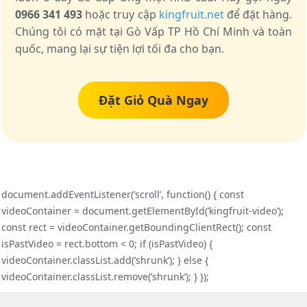
0966 341 493
hoặc truy cập
kingfruit.net
để đặt hàng.
Chúng tôi có mặt tại Gò Vấp TP Hồ Chí Minh và toàn
quốc, mang lại sự tiện lợi tối đa cho bạn.
Đặt Giỏ Quà Ngay
document.addEventListener(’scroll’, function() { const
videoContainer = document.getElementById(’kingfruit-video’);
const rect = videoContainer.getBoundingClientRect(); const
isPastVideo = rect.bottom < 0; if (isPastVideo) {
videoContainer.classList.add(’shrunk’); } else {
videoContainer.classList.remove(’shrunk’); } });