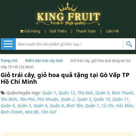
Giỏ Hàng
|
Giới Thiệu
|
Thanh Toán
|
Liên Hệ
Trang chủ
Điểm bán trái cây tươi
Giỏ trái cây, giỏ hoa quả tặng tại Gò
Vấp TP Hồ Chí Minh
Giỏ trái cây, giỏ hoa quả tặng tại Gò Vấp TP
Hồ Chí Minh
Quận/Huyện tags:
Quận 1
,
Quận 12
,
Thủ Đức
,
Quận 9
,
Bình Thạnh
,
Tân Bình
,
Tân Phú
,
Phú Nhuận
,
Quận 2
,
Quận 3
,
Quận 10
,
Quận 11
,
Quận 4
,
Quận 5
,
Quận 6
,
Quận 8
,
Bình Tân
,
Quận 7
,
Củ Chi
,
Hóc Môn
,
Bình Chánh
,
Nhà Bè
,
Cần Giờ