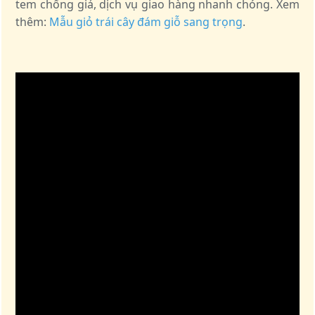
tem chống giả, dịch vụ giao hàng nhanh chóng. Xem
thêm:
Mẫu giỏ trái cây đám giỗ sang trọng
.