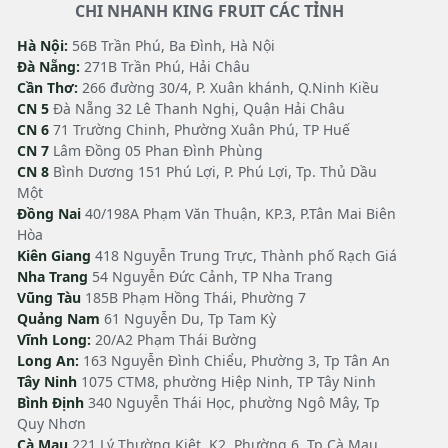
CHI NHANH KING FRUIT CÁC TỈNH
Hà Nội:
56B Trần Phú, Ba Đình, Hà Nội
Đà Nẵng:
271B Trần Phú, Hải Châu
Cần Thơ:
266 đường 30/4, P. Xuân khánh, Q.Ninh Kiều
CN 5
Đà Nẵng 32 Lê Thanh Nghị, Quận Hải Châu
CN 6
71 Trường Chinh, Phường Xuân Phú, TP Huế
CN 7
Lâm Đồng 05 Phan Đình Phùng
CN 8
Bình Dương 151 Phú Lợi, P. Phú Lợi, Tp. Thủ Dầu
Một
Đồng Nai
40/198A Phạm Văn Thuận, KP.3, P.Tân Mai Biên
Hòa
Kiên Giang
418 Nguyễn Trung Trực, Thành phố Rạch Giá
Nha Trang
54 Nguyễn Đức Cảnh, TP Nha Trang
Vũng Tàu
185B Phạm Hồng Thái, Phường 7
Quảng Nam
61 Nguyễn Du, Tp Tam Kỳ
Vĩnh Long:
20/A2 Phạm Thái Bường
Long An:
163 Nguyễn Đình Chiểu, Phường 3, Tp Tân An
Tây Ninh
1075 CTM8, phường Hiệp Ninh, TP Tây Ninh
Bình Định
340 Nguyễn Thái Học, phường Ngô Mây, Tp
Quy Nhơn
Cà Mau
221 Lý Thường Kiệt, K2, Phường 6, Tp Cà Mau