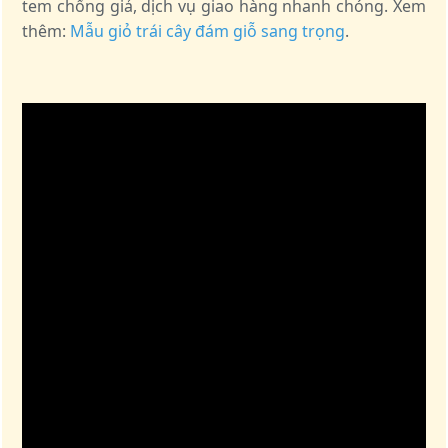
tem chống giả, dịch vụ giao hàng nhanh chóng. Xem
thêm:
Mẫu giỏ trái cây đám giỗ sang trọng
.