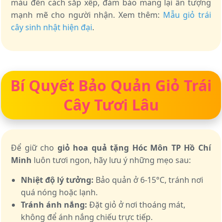
màu đến cách sắp xếp, đảm bảo mang lại ấn tượng
mạnh mẽ cho người nhận. Xem thêm:
Mẫu giỏ trái
cây sinh nhật hiện đại
.
Bí Quyết Bảo Quản Giỏ Trái
Cây Tươi Lâu
Để giữ cho
giỏ hoa quả tặng Hóc Môn TP Hồ Chí
Minh
luôn tươi ngon, hãy lưu ý những mẹo sau:
Nhiệt độ lý tưởng:
Bảo quản ở 6-15°C, tránh nơi
quá nóng hoặc lạnh.
Tránh ánh nắng:
Đặt giỏ ở nơi thoáng mát,
không để ánh nắng chiếu trực tiếp.