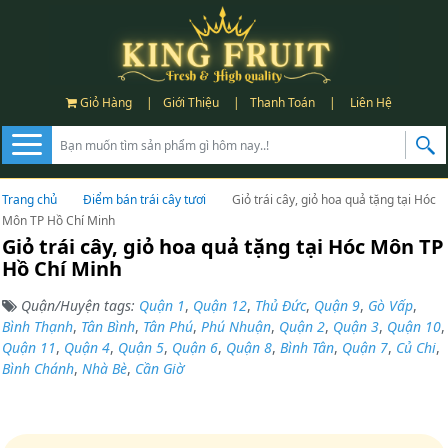
Giỏ Hàng
|
Giới Thiệu
|
Thanh Toán
|
Liên Hệ
Trang chủ
Điểm bán trái cây tươi
Giỏ trái cây, giỏ hoa quả tặng tại Hóc
Môn TP Hồ Chí Minh
Giỏ trái cây, giỏ hoa quả tặng tại Hóc Môn TP
Hồ Chí Minh
Quận/Huyện tags:
Quận 1
,
Quận 12
,
Thủ Đức
,
Quận 9
,
Gò Vấp
,
Bình Thạnh
,
Tân Bình
,
Tân Phú
,
Phú Nhuận
,
Quận 2
,
Quận 3
,
Quận 10
,
Quận 11
,
Quận 4
,
Quận 5
,
Quận 6
,
Quận 8
,
Bình Tân
,
Quận 7
,
Củ Chi
,
Bình Chánh
,
Nhà Bè
,
Cần Giờ