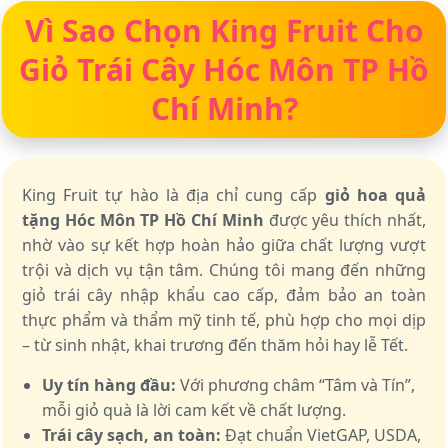
Vì Sao Chọn King Fruit Cho
Giỏ Trái Cây Hóc Môn TP Hồ
Chí Minh?
King Fruit tự hào là địa chỉ cung cấp
giỏ hoa quả
tặng Hóc Môn TP Hồ Chí Minh
được yêu thích nhất,
nhờ vào sự kết hợp hoàn hảo giữa chất lượng vượt
trội và dịch vụ tận tâm. Chúng tôi mang đến những
giỏ trái cây nhập khẩu cao cấp, đảm bảo an toàn
thực phẩm và thẩm mỹ tinh tế, phù hợp cho mọi dịp
– từ sinh nhật, khai trương đến thăm hỏi hay lễ Tết.
Uy tín hàng đầu:
Với phương châm “Tâm và Tín”,
mỗi giỏ quà là lời cam kết về chất lượng.
Trái cây sạch, an toàn:
Đạt chuẩn VietGAP, USDA,