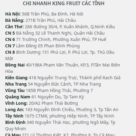
CHI NHANH KING FRUIT CÁC TỈNH
Hà Nội:
56B Trần Phú, Ba Đình, Hà Nội
Đà Nẵng:
271B Trần Phú, Hải Châu
Cần Thơ:
266 đường 30/4, P. Xuân khánh, Q.Ninh Kiều
CN 5
Đà Nẵng 32 Lê Thanh Nghị, Quận Hải Châu
CN 6
71 Trường Chinh, Phường Xuân Phú, TP Huế
CN 7
Lâm Đồng 05 Phan Đình Phùng
CN 8
Bình Dương 151 Phú Lợi, P. Phú Lợi, Tp. Thủ Dầu
Một
Đồng Nai
40/198A Phạm Văn Thuận, KP.3, P.Tân Mai Biên
Hòa
Kiên Giang
418 Nguyễn Trung Trực, Thành phố Rạch Giá
Nha Trang
54 Nguyễn Đức Cảnh, TP Nha Trang
Vũng Tàu
185B Phạm Hồng Thái, Phường 7
Quảng Nam
61 Nguyễn Du, Tp Tam Kỳ
Vĩnh Long:
20/A2 Phạm Thái Bường
Long An:
163 Nguyễn Đình Chiểu, Phường 3, Tp Tân An
Tây Ninh
1075 CTM8, phường Hiệp Ninh, TP Tây Ninh
Bình Định
340 Nguyễn Thái Học, phường Ngô Mây, Tp
Quy Nhơn
Cà Mau
221 Lý Thường Kiệt, K2, Phường 6, Tp Cà Mau