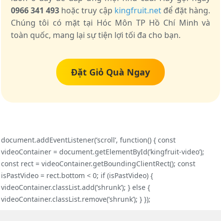
0966 341 493
hoặc truy cập
kingfruit.net
để đặt hàng.
Chúng tôi có mặt tại Hóc Môn TP Hồ Chí Minh và
toàn quốc, mang lại sự tiện lợi tối đa cho bạn.
Đặt Giỏ Quà Ngay
document.addEventListener(’scroll’, function() { const
videoContainer = document.getElementById(’kingfruit-video’);
const rect = videoContainer.getBoundingClientRect(); const
isPastVideo = rect.bottom < 0; if (isPastVideo) {
videoContainer.classList.add(’shrunk’); } else {
videoContainer.classList.remove(’shrunk’); } });