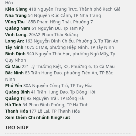
Hòa
Kiên Giang
418 Nguyễn Trung Trực, Thành phố Rạch Giá
Nha Trang
54 Nguyễn Đức Cảnh, TP Nha Trang
Vũng Tàu
185B Phạm Hồng Thái, Phường 7
Quảng Nam
61 Nguyễn Du, Tp Tam Kỳ
Vĩnh Long:
20/A2 Phạm Thái Bường
Long An:
163 Nguyễn Đình Chiểu, Phường 3, Tp Tân An
Tây Ninh
1075 CTM8, phường Hiệp Ninh, TP Tây Ninh
Bình Định
340 Nguyễn Thái Học, phường Ngô Mây, Tp
Quy Nhơn
Cà Mau
221 Lý Thường Kiệt, K2, Phường 6, Tp Cà Mau
Bắc Ninh
83 Trần Hưng Đạo, phường Tiền An, TP Bắc
Ninh
Phú Yên
30A Nguyễn Công Trứ, TP Tuy Hòa
Quảng Bình
41 Trần Hưng Đạo, Tp Đồng Hới
Quảng Trị
92 Nguyễn Trãi, TP Đông Hà
Hà Tĩnh
54 Phan Đình Phùng, TP Hà Tĩnh
Thanh Hóa
177 Lê Lai, TP Thanh Hóa
Xem thêm Chi nhánh KingFruit
TRỢ GIÚP