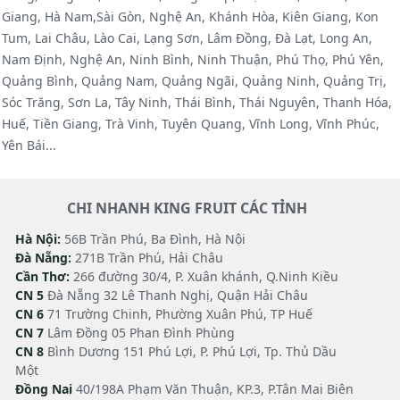
Giang, Hà Nam,Sài Gòn, Nghệ An, Khánh Hòa, Kiên Giang, Kon
Tum, Lai Châu, Lào Cai, Lạng Sơn, Lâm Đồng, Đà Lạt, Long An,
Nam Định, Nghệ An, Ninh Bình, Ninh Thuận, Phú Thọ, Phú Yên,
Quảng Bình, Quảng Nam, Quảng Ngãi, Quảng Ninh, Quảng Trị,
Sóc Trăng, Sơn La, Tây Ninh, Thái Bình, Thái Nguyên, Thanh Hóa,
Huế, Tiền Giang, Trà Vinh, Tuyên Quang, Vĩnh Long, Vĩnh Phúc,
Yên Bái...
CHI NHANH KING FRUIT CÁC TỈNH
Hà Nội:
56B Trần Phú, Ba Đình, Hà Nội
Đà Nẵng:
271B Trần Phú, Hải Châu
Cần Thơ:
266 đường 30/4, P. Xuân khánh, Q.Ninh Kiều
CN 5
Đà Nẵng 32 Lê Thanh Nghị, Quận Hải Châu
CN 6
71 Trường Chinh, Phường Xuân Phú, TP Huế
CN 7
Lâm Đồng 05 Phan Đình Phùng
CN 8
Bình Dương 151 Phú Lợi, P. Phú Lợi, Tp. Thủ Dầu
Một
Đồng Nai
40/198A Phạm Văn Thuận, KP.3, P.Tân Mai Biên