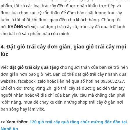
phẩm, tất cả các loại trái cây đều được nhập khẩu trực tiếp và
được lựa chọn cực kỳ cẩn thận để đảm bảo chất lượng trái cây
luôn là tốt nhất khi được giao đến cho khách hàng. Chúng tôi
nói
KHÔNG
với việc sử dụng trái cây cũ, trái cây đã qua trữ lạnh
cho bất cứ sản phẩm nào của mình.
4. Đặt giỏ trái cây đơn giản, giao giỏ trái cây mọi
lúc
Việc
đặt giỏ trái cây quà tặng
cho người thân của bạn sẽ trở nên
đơn giản hơn bao giờ hết. Bạn có thể đặt giỏ trái cây nhanh qua
website, facebook, zalo hoặc liên hệ qua số hotline 0936652727.
Chỉ cần đợi trong vòng 2h, giỏ trái cây sẽ được giao đến tận tay
người nhận hoặc về địa chỉ của bạn yêu cầu mà chẳng cần phải
"đội" nắng, mưa để chạy xe đến những shop trái cây ở gần nơi
bạn sống hay làm việc.
>> Xem thêm:
120 giỏ trái cây quà tặng chúc mừng độc đáo tại
Nghệ An