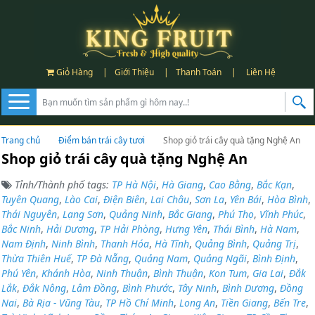
Giỏ Hàng
|
Giới Thiệu
|
Thanh Toán
|
Liên Hệ
Trang chủ
Điểm bán trái cây tươi
Shop giỏ trái cây quà tặng Nghệ An
Shop giỏ trái cây quà tặng Nghệ An
Tỉnh/Thành phố tags:
TP Hà Nội
,
Hà Giang
,
Cao Bằng
,
Bắc Kạn
,
Tuyên Quang
,
Lào Cai
,
Điện Biên
,
Lai Châu
,
Sơn La
,
Yên Bái
,
Hòa Bình
,
Thái Nguyên
,
Lạng Sơn
,
Quảng Ninh
,
Bắc Giang
,
Phú Thọ
,
Vĩnh Phúc
,
Bắc Ninh
,
Hải Dương
,
TP Hải Phòng
,
Hưng Yên
,
Thái Bình
,
Hà Nam
,
Nam Định
,
Ninh Bình
,
Thanh Hóa
,
Hà Tĩnh
,
Quảng Bình
,
Quảng Trị
,
Thừa Thiên Huế
,
TP Đà Nẵng
,
Quảng Nam
,
Quảng Ngãi
,
Bình Định
,
Phú Yên
,
Khánh Hòa
,
Ninh Thuận
,
Bình Thuận
,
Kon Tum
,
Gia Lai
,
Đắk
Lắk
,
Đắk Nông
,
Lâm Đồng
,
Bình Phước
,
Tây Ninh
,
Bình Dương
,
Đồng
Nai
,
Bà Rịa - Vũng Tàu
,
TP Hồ Chí Minh
,
Long An
,
Tiền Giang
,
Bến Tre
,