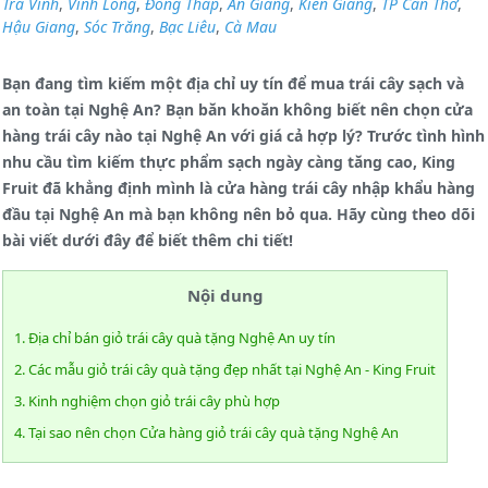
Trà Vinh
,
Vĩnh Long
,
Đồng Tháp
,
An Giang
,
Kiên Giang
,
TP Cần Thơ
,
Hậu Giang
,
Sóc Trăng
,
Bạc Liêu
,
Cà Mau
Bạn đang tìm kiếm một địa chỉ uy tín để mua trái cây sạch và
an toàn tại Nghệ An? Bạn băn khoăn không biết nên chọn cửa
hàng trái cây nào tại Nghệ An với giá cả hợp lý? Trước tình hình
nhu cầu tìm kiếm thực phẩm sạch ngày càng tăng cao, King
Fruit đã khẳng định mình là cửa hàng trái cây nhập khẩu hàng
đầu tại Nghệ An mà bạn không nên bỏ qua. Hãy cùng theo dõi
bài viết dưới đây để biết thêm chi tiết!
Nội dung
1. Địa chỉ bán giỏ trái cây quà tặng Nghệ An uy tín
2. Các mẫu giỏ trái cây quà tặng đẹp nhất tại Nghệ An - King Fruit
3. Kinh nghiệm chọn giỏ trái cây phù hợp
4. Tại sao nên chọn Cửa hàng giỏ trái cây quà tặng Nghệ An