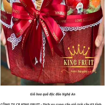
Giỏ hoa quả độc đáo Nghệ An
CÔNG TY CP KING FRUIT - Dịch vụ cung cấp giỏ trái cây 63 tỉnh