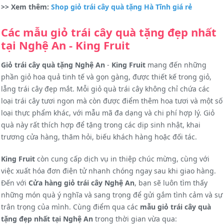
>> Xem thêm:
Shop giỏ trái cây quà tặng Hà Tĩnh giá rẻ
Các mẫu giỏ trái cây quà tặng đẹp nhất
tại Nghệ An - King Fruit
Giỏ trái cây quà tặng Nghệ An
-
King Fruit
mang đến những
phần giỏ hoa quả tinh tế và gọn gàng, được thiết kế trong giỏ,
lẵng trái cây đẹp mắt. Mỗi giỏ quà trái cây không chỉ chứa các
loại trái cây tươi ngon mà còn được điểm thêm hoa tươi và một số
loại thực phẩm khác, với mẫu mã đa dạng và chi phí hợp lý. Giỏ
quà này rất thích hợp để tặng trong các dịp sinh nhật, khai
trương cửa hàng, thăm hỏi, biếu khách hàng hoặc đối tác.
King Fruit
còn cung cấp dịch vụ in thiệp chúc mừng, cùng với
việc xuất hóa đơn điện tử nhanh chóng ngay sau khi giao hàng.
Đến với
Cửa hàng giỏ trái cây Nghệ An
, bạn sẽ luôn tìm thấy
những món quà ý nghĩa và sang trọng để gửi gắm tình cảm và sự
trân trọng của mình.
Cùng điểm qua các
mẫu giỏ trái cây quà
tặng đẹp nhất tại Nghệ An
trong thời gian vừa qua: