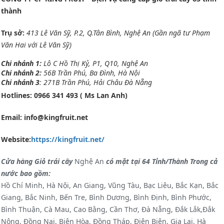
thành
Trụ sở:
413 Lê Văn Sỹ, P.2, Q.Tân Bình, Nghệ An (Gần ngã tư Phạm
Văn Hai với Lê Văn Sỹ)
Chi nhánh 1:
Lô C Hồ Thị Kỷ, P1, Q10, Nghệ An
Chi nhánh 2:
56B Trần Phú, Ba Đình, Hà Nội
Chi nhánh 3
: 271B Trần Phú, Hải Châu Đà Nẵng
Hotlines:
0966 341 493 ( Ms Lan Anh)
Email: info@kingfruit.net
Website:
https://kingfruit.net/
Cửa hàng Giỏ trái cây
Nghệ An
có mặt tại 64 Tỉnh/Thành Trong cả
nước bao gồm:
Hồ Chí Minh, Hà Nội, An Giang, Vũng Tàu, Bạc Liêu, Bắc Kạn, Bắc
Giang, Bắc Ninh, Bến Tre, Bình Dương, Bình Định, Bình Phước,
Bình Thuận, Cà Mau, Cao Bằng, Cần Thơ, Đà Nẵng, Đắk Lắk,Đắk
Nông, Đồng Nai, Biên Hòa, Đồng Tháp, Điện Biên, Gia Lai, Hà