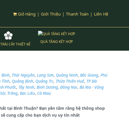
Giỏ Hàng
|
Giới Thiệu
|
Thanh Toán
|
Liên Hệ
QUÀ TẶNG KẾT HỢP
TRÁI CÂY THIẾT KẾ
 Bình
,
Thái Nguyên
,
Lạng Sơn
,
Quảng Ninh
,
Bắc Giang
,
Phú
 Tĩnh
,
Quảng Bình
,
Quảng Trị
,
Thừa Thiên Huế
,
TP Đà
nh Phước
,
Tây Ninh
,
Bình Dương
,
Đồng Nai
,
Bà Rịa - Vũng
Sóc Trăng
,
Bạc Liêu
,
Cà Mau
 nhất tại Bình Thuận? Bạn yên tâm rằng hệ thông shop
sẽ cung cấp cho bạn dịch vụ uy tín nhất