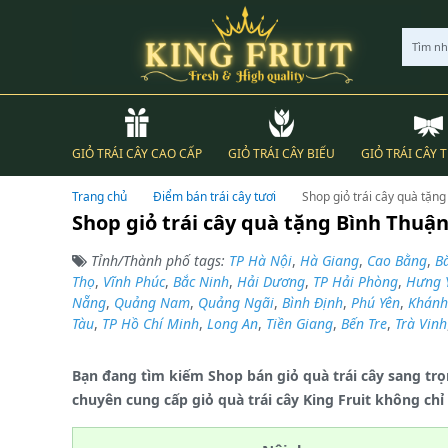
Tìm n
GIỎ TRÁI CÂY CAO CẤP
GIỎ TRÁI CÂY BIẾU
GIỎ TRÁI CÂY 
Trang chủ
Điểm bán trái cây tươi
Shop giỏ trái cây quà tặn
Shop giỏ trái cây quà tặng Bình Thuậ
Tỉnh/Thành phố tags:
TP Hà Nội
,
Hà Giang
,
Cao Bằng
,
B
Thọ
,
Vĩnh Phúc
,
Bắc Ninh
,
Hải Dương
,
TP Hải Phòng
,
Hưng 
Nẵng
,
Quảng Nam
,
Quảng Ngãi
,
Bình Định
,
Phú Yên
,
Khánh
Tàu
,
TP Hồ Chí Minh
,
Long An
,
Tiền Giang
,
Bến Tre
,
Trà Vinh
Bạn đang tìm kiếm Shop bán giỏ quà trái cây sang trọ
chuyên cung cấp giỏ quà trái cây King Fruit không ch