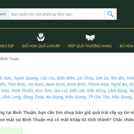
hanh
THEO DỊP
GIỎ HOA QUẢ LUXURY
HỘP QUÀ THƯỢNG HẠNG
BÓ HOA 
g Bình Thuận
n
ắc Kạn
,
Tuyên Quang
,
Lào Cai
,
Điện Biên
,
Lai Châu
,
Sơn La
,
Yên Bái
,
Hòa
Yên
,
Thái Bình
,
Hà Nam
,
Nam Định
,
Ninh Bình
,
Thanh Hóa
,
Nghệ An
,
Hà
 Hòa
,
Ninh Thuận
,
Kon Tum
,
Gia Lai
,
Đắk Lắk
,
Đắk Nông
,
Lâm Đồng
,
Bì
,
Vĩnh Long
,
Đồng Tháp
,
An Giang
,
Kiên Giang
,
TP Cần Thơ
,
Hậu Giang
,
ng tại Bình Thuận, bạn cần tìm shop bán giỏ quà trái cây uy tín
ỉ có mặt tại Bình Thuận mà có mắt khắp 63 tỉnh thành? Chắc chắn 