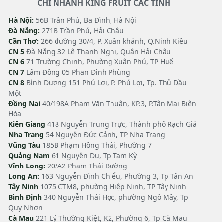
CHI NHANH KING FRUIT CÁC TỈNH
Hà Nội:
56B Trần Phú, Ba Đình, Hà Nội
Đà Nẵng:
271B Trần Phú, Hải Châu
Cần Thơ:
266 đường 30/4, P. Xuân khánh, Q.Ninh Kiều
CN 5
Đà Nẵng 32 Lê Thanh Nghị, Quận Hải Châu
CN 6
71 Trường Chinh, Phường Xuân Phú, TP Huế
CN 7
Lâm Đồng 05 Phan Đình Phùng
CN 8
Bình Dương 151 Phú Lợi, P. Phú Lợi, Tp. Thủ Dầu
Một
Đồng Nai
40/198A Phạm Văn Thuận, KP.3, P.Tân Mai Biên
Hòa
Kiên Giang
418 Nguyễn Trung Trực, Thành phố Rạch Giá
Nha Trang
54 Nguyễn Đức Cảnh, TP Nha Trang
Vũng Tàu
185B Phạm Hồng Thái, Phường 7
Quảng Nam
61 Nguyễn Du, Tp Tam Kỳ
Vĩnh Long:
20/A2 Phạm Thái Bường
Long An:
163 Nguyễn Đình Chiểu, Phường 3, Tp Tân An
Tây Ninh
1075 CTM8, phường Hiệp Ninh, TP Tây Ninh
Bình Định
340 Nguyễn Thái Học, phường Ngô Mây, Tp
Quy Nhơn
Cà Mau
221 Lý Thường Kiệt, K2, Phường 6, Tp Cà Mau