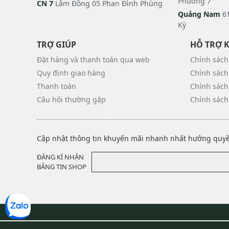
Phường 7
CN 7
Lâm Đồng 05 Phan Đình Phùng
Quảng Nam
61
Kỳ
TRỢ GIÚP
HỖ TRỢ 
Đặt hàng và thanh toán qua web
Chính sách
Quy định giao hàng
Chính sách
Thanh toán
Chính sách
Câu hỏi thường gặp
Chính sách
Cập nhật thông tin khuyến mãi nhanh nhất hưởng quyền
ĐĂNG KÍ NHẬN
BẢNG TIN SHOP