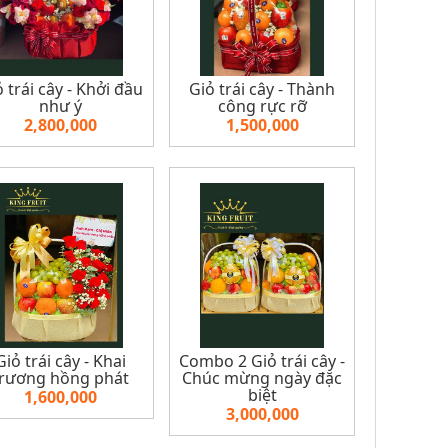
 trái cây - Khởi đầu
Giỏ trái cây - Thành
như ý
công rực rỡ
2,800,000
1,500,000
Giỏ trái cây - Khai
Combo 2 Giỏ trái cây -
trương hồng phát
Chúc mừng ngày đặc
biệt
1,600,000
3,000,000