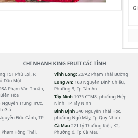
Gi
CHI NHANH KING FRUIT CÁC TỈNH
g 151 Phú Lợi, P.
Vĩnh Long:
20/A2 Phạm Thái Bường
hủ Dầu Một
Long An:
163 Nguyễn Đình Chiểu,
98A Phạm Văn Thuận,
Phường 3, Tp Tân An
i Biên Hòa
Tây Ninh
1075 CTM8, phường Hiệp
 Nguyễn Trung Trực,
Ninh, TP Tây Ninh
h Giá
Bình Định
340 Nguyễn Thái Học,
Nguyễn Đức Cảnh, TP
phường Ngô Mây, Tp Quy Nhơn
Cà Mau
221 Lý Thường Kiệt, K2,
 Phạm Hồng Thái,
Phường 6, Tp Cà Mau