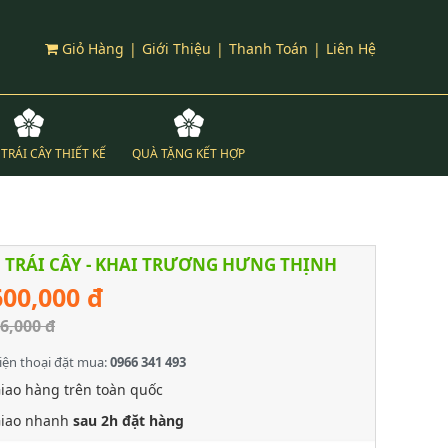
Giỏ Hàng
|
Giới Thiệu
|
Thanh Toán
|
Liên Hệ
TRÁI CÂY THIẾT KẾ
QUÀ TẶNG KẾT HỢP
 TRÁI CÂY - KHAI TRƯƠNG HƯNG THỊNH
600,000 đ
6,000 đ
iện thoại đặt mua:
0966 341 493
iao hàng trên toàn quốc
iao nhanh
sau 2h đặt hàng