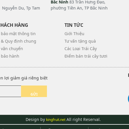
Bắc Ninh
83 Trần Hưng Đạo,
 Nguyễn Du, Tp Tam
phường Tiền An, TP Bắc Ninh
KHÁCH HÀNG
TIN TỨC
 bảo mật thông tin
Giới Thiệu
 & Quy định chung
Tư vấn tặng quà
 vận chuyển
Các Loại Trái Cây
 bảo hành
Điểm bán trái cây tươi
 lợi giảm giá riêng biệt
GỬI
Design by
All right Reserval.
kingfruit.net