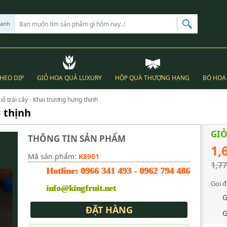
hanh
THEO DỊP
GIỎ HOA QUẢ LUXURY
HỘP QUÀ THƯỢNG HẠNG
BÓ HOA 
iỏ trái cây - Khai trương hưng thịnh
g thịnh
GIỎ
THÔNG TIN SẢN PHẨM
1,
Mã sản phẩm:
K8901
1,77
Hotline:
0966 341 493
-
0962 794 486
Gọi đ
info@kingfruit.net
G
ĐẶT HÀNG
G