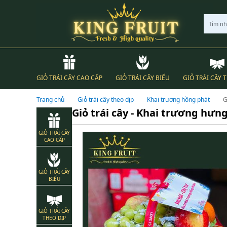
Tìm n
GIỎ TRÁI CÂY CAO CẤP
GIỎ TRÁI CÂY BIẾU
GIỎ TRÁI CÂY 
Trang chủ
Giỏ trái cây theo dịp
Khai trương hồng phát
G
Giỏ trái cây - Khai trương hưn
GIỎ TRÁI CÂY
CAO CẤP
GIỎ TRÁI CÂY
BIẾU
GIỎ TRÁI CÂY
THEO DỊP