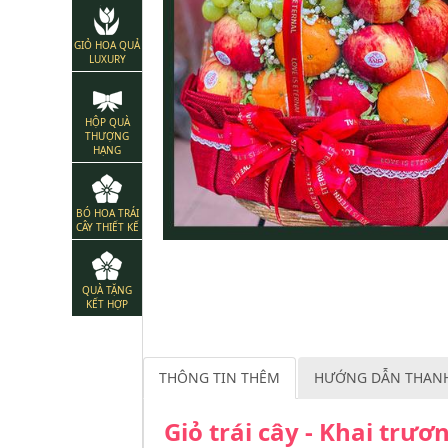
GIỎ HOA QUẢ
LUXURY
HỘP QUÀ
THƯỢNG
HẠNG
BÓ HOA TRÁI
CÂY THIẾT KẾ
QUÀ TẶNG
KẾT HỢP
THÔNG TIN THÊM
HƯỚNG DẪN THAN
Giỏ trái cây - Khai trư