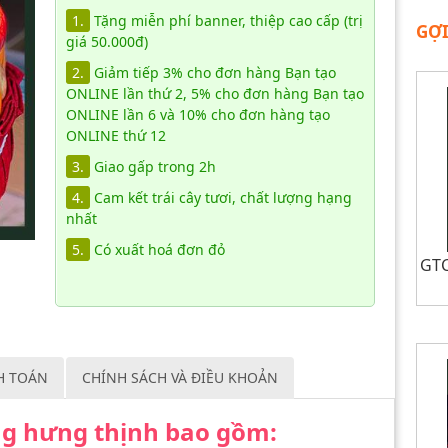
1.
Tặng miễn phí banner, thiệp cao cấp (trị
GỢI
giá 50.000đ)
2.
Giảm tiếp 3% cho đơn hàng Bạn tạo
ONLINE lần thứ 2, 5% cho đơn hàng Bạn tạo
ONLINE lần 6 và 10% cho đơn hàng tạo
ONLINE thứ 12
3.
Giao gấp trong 2h
4.
Cam kết trái cây tươi, chất lượng hạng
nhất
5.
Có xuất hoá đơn đỏ
GTC
H TOÁN
CHÍNH SÁCH VÀ ĐIỀU KHOẢN
ơng hưng thịnh bao gồm: