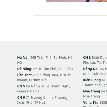
Hà Nội:
56B Trần Phú, Ba Đình, Hà
CN 8
Bình Dươn
Nội
Phú Lợi, Tp. T
Đà Nẵng:
271B Trần Phú, Hải Châu
Đồng Nai
40/1
KP.3, P.Tân Ma
Cần Thơ:
266 đường 30/4, P. Xuân
khánh, Q.Ninh Kiều
Kiên Giang
418
Thành phố Rạc
CN 5
Đà Nẵng 32 Lê Thanh Nghị,
Quận Hải Châu
Nha Trang
54 
Nha Trang
CN 6
71 Trường Chinh, Phường
Xuân Phú, TP Huế
Vũng Tàu
185B