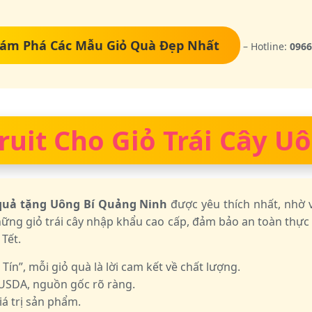
ám Phá Các Mẫu Giỏ Quà Đẹp Nhất
– Hotline:
0966
ruit Cho Giỏ Trái Cây 
quả tặng Uông Bí Quảng Ninh
được yêu thích nhất, nhờ 
hững giỏ trái cây nhập khẩu cao cấp, đảm bảo an toàn thự
 Tết.
n”, mỗi giỏ quà là lời cam kết về chất lượng.
USDA, nguồn gốc rõ ràng.
á trị sản phẩm.