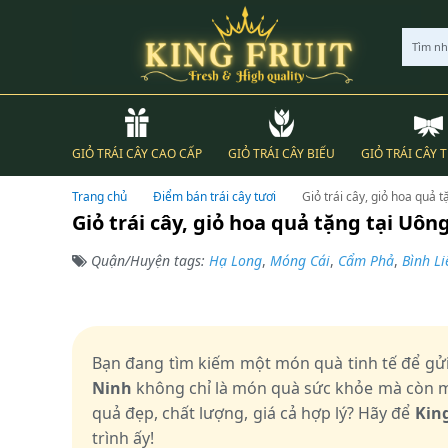
Tìm n
GIỎ TRÁI CÂY CAO CẤP
GIỎ TRÁI CÂY BIẾU
GIỎ TRÁI CÂY 
Trang chủ
Điểm bán trái cây tươi
Giỏ trái cây, giỏ hoa quả 
Giỏ trái cây, giỏ hoa quả tặng tại Uô
Quận/Huyện tags:
Hạ Long
,
Móng Cái
,
Cẩm Phả
,
Bình Li
Bạn đang tìm kiếm một món quà tinh tế để gửi
Ninh
không chỉ là món quà sức khỏe mà còn ma
quả đẹp, chất lượng, giá cả hợp lý? Hãy để
King
trình ấy!