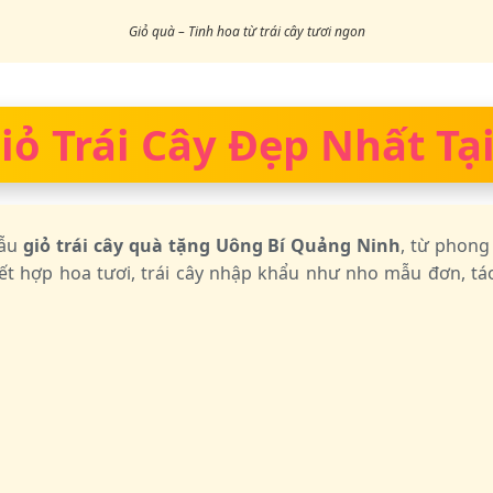
Giỏ quà – Tinh hoa từ trái cây tươi ngon
ỏ Trái Cây Đẹp Nhất Tại
mẫu
giỏ trái cây quà tặng Uông Bí Quảng Ninh
, từ phong
ết hợp hoa tươi, trái cây nhập khẩu như nho mẫu đơn, táo