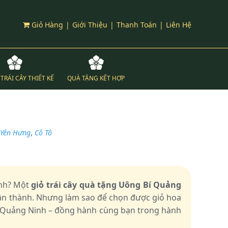
Giỏ Hàng
|
Giới Thiệu
|
Thanh Toán
|
Liên Hệ
TRÁI CÂY THIẾT KẾ
QUÀ TẶNG KẾT HỢP
Yên Hưng
,
Cô Tô
inh? Một
giỏ trái cây quà tặng Uông Bí Quảng
hân thành. Nhưng làm sao để chọn được giỏ hoa
í Quảng Ninh – đồng hành cùng bạn trong hành