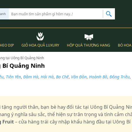
hanh
THEO DỊP
GIỎ HOA QUẢ LUXURY
HỘP QUÀ THƯỢNG HẠNG
BÓ HOA 
tặng tại Uông Bí Quảng Ninh
ng Bí Quảng Ninh
êu
,
Tiên Yên
,
Đầm Hà
,
Hải Hà
,
Ba Chẽ
,
Vân Đồn
,
Hoành Bồ
,
Đông Triều
,
 tặng người thân, bạn bè hay đối tác tại Uông Bí Quảng N
ng ý nghĩa sâu sắc, thể hiện sự trân trọng và tình cảm c
 Fruit
– cửa hàng trái cây nhập khẩu hàng đầu tại Uông B