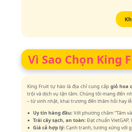
Kh
Vì Sao Chọn King F
King Fruit tự hào là địa chỉ cung cấp
giỏ hoa 
trội và dịch vụ tận tâm. Chúng tôi mang đến n
– từ sinh nhật, khai trương đến thăm hỏi hay lễ
Uy tín hàng đầu:
Với phương châm “Tâm và Tí
Trái cây sạch, an toàn:
Đạt chuẩn VietGAP, 
Giá cả hợp lý:
Cạnh tranh, tương xứng với gi