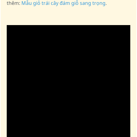
thêm:
Mẫu giỏ trái cây đám giỗ sang trọng
.