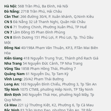
Hà Nội:
56B Trần Phú, Ba Đình, Hà Nội
Đà Nẵng:
271B Trần Phú, Hải Châu
Cần Thơ:
266 đường 30/4, P. Xuân khánh, Q.Ninh Kiều
CN 5
Đà Nẵng 32 Lê Thanh Nghị, Quận Hải Châu
CN 6
71 Trường Chinh, Phường Xuân Phú, TP Huế
CN 7
Lâm Đồng 05 Phan Đình Phùng
CN 8
Bình Dương 151 Phú Lợi, P. Phú Lợi, Tp. Thủ Dầu
Một
Đồng Nai
40/198A Phạm Văn Thuận, KP.3, P.Tân Mai Biên
Hòa
Kiên Giang
418 Nguyễn Trung Trực, Thành phố Rạch Giá
Nha Trang
54 Nguyễn Đức Cảnh, TP Nha Trang
Vũng Tàu
185B Phạm Hồng Thái, Phường 7
Quảng Nam
61 Nguyễn Du, Tp Tam Kỳ
Vĩnh Long:
20/A2 Phạm Thái Bường
Long An:
163 Nguyễn Đình Chiểu, Phường 3, Tp Tân An
Tây Ninh
1075 CTM8, phường Hiệp Ninh, TP Tây Ninh
Bình Định
340 Nguyễn Thái Học, phường Ngô Mây, Tp
Quy Nhơn
Cà Mau
221 Lý Thường Kiệt, K2, Phường 6, Tp Cà Mau
Bắc Ninh
83 Trần Hưng Đạo, phường Tiền An, TP Bắc