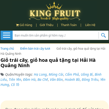
Giỏ Hàng
|
Giới Thiệu
|
Thanh Toán
|
Liên Hệ
Trang chủ
Điểm bán trái cây tươi
Giỏ trái cây, giỏ hoa quả tặng tại Hải
Hà Quảng Ninh
Giỏ trái cây, giỏ hoa quả tặng tại Hải Hà
Quảng Ninh
Quận/Huyện tags:
Hạ Long
,
Móng Cái
,
Cẩm Phả
,
Uông Bí
,
Bình
Liêu
,
Tiên Yên
,
Đầm Hà
,
Ba Chẽ
,
Vân Đồn
,
Hoành Bồ
,
Đông Triều
,
Yên
Hưng
,
Cô Tô