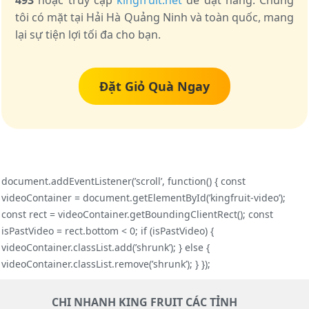
493
hoặc truy cập
kingfruit.net
để đặt hàng. Chúng
tôi có mặt tại Hải Hà Quảng Ninh và toàn quốc, mang
lại sự tiện lợi tối đa cho bạn.
Đặt Giỏ Quà Ngay
document.addEventListener(’scroll’, function() { const
videoContainer = document.getElementById(’kingfruit-video’);
const rect = videoContainer.getBoundingClientRect(); const
isPastVideo = rect.bottom < 0; if (isPastVideo) {
videoContainer.classList.add(’shrunk’); } else {
videoContainer.classList.remove(’shrunk’); } });
CHI NHANH KING FRUIT CÁC TỈNH