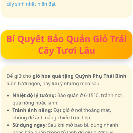
cây sinh nhật hiện đại
.
Bí Quyết Bảo Quản Giỏ Trái
Cây Tươi Lâu
Để giữ cho
giỏ hoa quả tặng Quỳnh Phụ Thái Bình
luôn tươi ngon, hãy lưu ý những mẹo sau:
Nhiệt độ lý tưởng:
Bảo quản ở 6-15°C, tránh nơi
quá nóng hoặc lạnh.
Tránh ánh nắng:
Đặt giỏ ở nơi thoáng mát,
không để ánh nắng chiếu trực tiếp.
Sử dụng ngay:
Sau khi mở bao bì, dùng nhanh
hoặc bảo quản trong tủ lạnh để giữ hương vị.