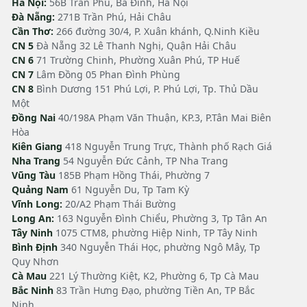
Hà Nội:
56B Trần Phú, Ba Đình, Hà Nội
Đà Nẵng:
271B Trần Phú, Hải Châu
Cần Thơ:
266 đường 30/4, P. Xuân khánh, Q.Ninh Kiều
CN 5
Đà Nẵng 32 Lê Thanh Nghị, Quận Hải Châu
CN 6
71 Trường Chinh, Phường Xuân Phú, TP Huế
CN 7
Lâm Đồng 05 Phan Đình Phùng
CN 8
Bình Dương 151 Phú Lợi, P. Phú Lợi, Tp. Thủ Dầu
Một
Đồng Nai
40/198A Phạm Văn Thuận, KP.3, P.Tân Mai Biên
Hòa
Kiên Giang
418 Nguyễn Trung Trực, Thành phố Rạch Giá
Nha Trang
54 Nguyễn Đức Cảnh, TP Nha Trang
Vũng Tàu
185B Phạm Hồng Thái, Phường 7
Quảng Nam
61 Nguyễn Du, Tp Tam Kỳ
Vĩnh Long:
20/A2 Phạm Thái Bường
Long An:
163 Nguyễn Đình Chiểu, Phường 3, Tp Tân An
Tây Ninh
1075 CTM8, phường Hiệp Ninh, TP Tây Ninh
Bình Định
340 Nguyễn Thái Học, phường Ngô Mây, Tp
Quy Nhơn
Cà Mau
221 Lý Thường Kiệt, K2, Phường 6, Tp Cà Mau
Bắc Ninh
83 Trần Hưng Đạo, phường Tiền An, TP Bắc
Ninh