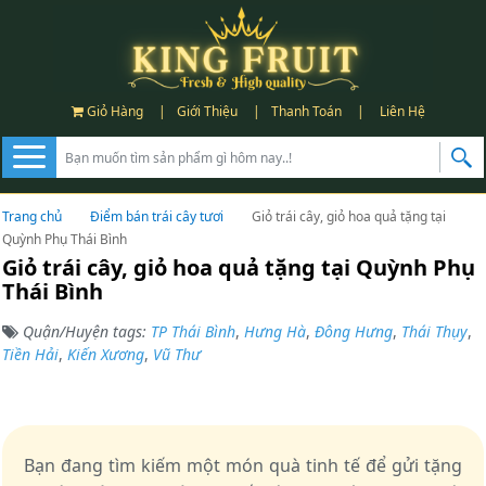
Giỏ Hàng
|
Giới Thiệu
|
Thanh Toán
|
Liên Hệ
Trang chủ
Điểm bán trái cây tươi
Giỏ trái cây, giỏ hoa quả tặng tại
Quỳnh Phụ Thái Bình
Giỏ trái cây, giỏ hoa quả tặng tại Quỳnh Phụ
Thái Bình
Quận/Huyện tags:
TP Thái Bình
,
Hưng Hà
,
Đông Hưng
,
Thái Thụy
,
Tiền Hải
,
Kiến Xương
,
Vũ Thư
Bạn đang tìm kiếm một món quà tinh tế để gửi tặng