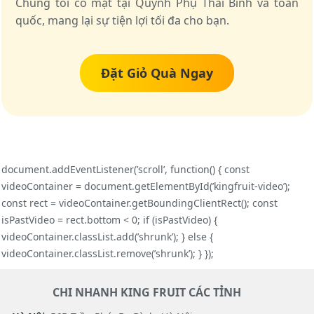
Chúng tôi có mặt tại Quỳnh Phụ Thái Bình và toàn
quốc, mang lại sự tiện lợi tối đa cho bạn.
Đặt Giỏ Quà Ngay
document.addEventListener(’scroll’, function() { const
videoContainer = document.getElementById(’kingfruit-video’);
const rect = videoContainer.getBoundingClientRect(); const
isPastVideo = rect.bottom < 0; if (isPastVideo) {
videoContainer.classList.add(’shrunk’); } else {
videoContainer.classList.remove(’shrunk’); } });
CHI NHANH KING FRUIT CÁC TỈNH