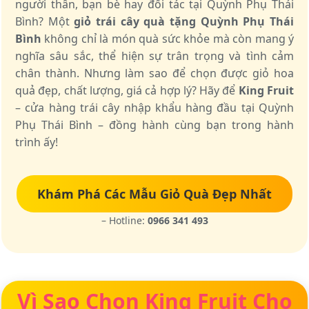
người thân, bạn bè hay đối tác tại Quỳnh Phụ Thái
Bình? Một
giỏ trái cây quà tặng Quỳnh Phụ Thái
Bình
không chỉ là món quà sức khỏe mà còn mang ý
nghĩa sâu sắc, thể hiện sự trân trọng và tình cảm
chân thành. Nhưng làm sao để chọn được giỏ hoa
quả đẹp, chất lượng, giá cả hợp lý? Hãy để
King Fruit
– cửa hàng trái cây nhập khẩu hàng đầu tại Quỳnh
Phụ Thái Bình – đồng hành cùng bạn trong hành
trình ấy!
Khám Phá Các Mẫu Giỏ Quà Đẹp Nhất
– Hotline:
0966 341 493
Vì Sao Chọn King Fruit Cho