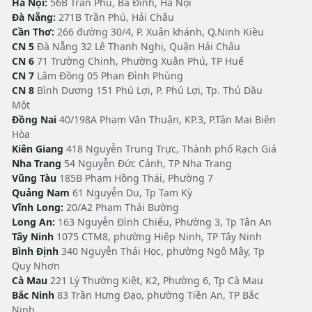
Hà Nội:
56B Trần Phú, Ba Đình, Hà Nội
Đà Nẵng:
271B Trần Phú, Hải Châu
Cần Thơ:
266 đường 30/4, P. Xuân khánh, Q.Ninh Kiều
CN 5
Đà Nẵng 32 Lê Thanh Nghị, Quận Hải Châu
CN 6
71 Trường Chinh, Phường Xuân Phú, TP Huế
CN 7
Lâm Đồng 05 Phan Đình Phùng
CN 8
Bình Dương 151 Phú Lợi, P. Phú Lợi, Tp. Thủ Dầu
Một
Đồng Nai
40/198A Phạm Văn Thuận, KP.3, P.Tân Mai Biên
Hòa
Kiên Giang
418 Nguyễn Trung Trực, Thành phố Rạch Giá
Nha Trang
54 Nguyễn Đức Cảnh, TP Nha Trang
Vũng Tàu
185B Phạm Hồng Thái, Phường 7
Quảng Nam
61 Nguyễn Du, Tp Tam Kỳ
Vĩnh Long:
20/A2 Phạm Thái Bường
Long An:
163 Nguyễn Đình Chiểu, Phường 3, Tp Tân An
Tây Ninh
1075 CTM8, phường Hiệp Ninh, TP Tây Ninh
Bình Định
340 Nguyễn Thái Học, phường Ngô Mây, Tp
Quy Nhơn
Cà Mau
221 Lý Thường Kiệt, K2, Phường 6, Tp Cà Mau
Bắc Ninh
83 Trần Hưng Đạo, phường Tiền An, TP Bắc
Ninh