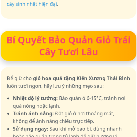
cây sinh nhật hiện đại
.
Bí Quyết Bảo Quản Giỏ Trái
Cây Tươi Lâu
Để giữ cho
giỏ hoa quả tặng Kiến Xương Thái Bình
luôn tươi ngon, hãy lưu ý những mẹo sau:
Nhiệt độ lý tưởng:
Bảo quản ở 6-15°C, tránh nơi
quá nóng hoặc lạnh.
Tránh ánh nắng:
Đặt giỏ ở nơi thoáng mát,
không để ánh nắng chiếu trực tiếp.
Sử dụng ngay:
Sau khi mở bao bì, dùng nhanh
hoặc bảo quản trong tủ lạnh để giữ hương vị.