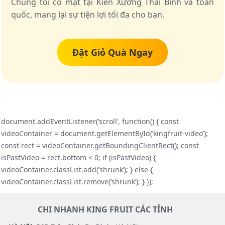
Chúng tôi có mặt tại Kiến Xương Thái Bình và toàn
quốc, mang lại sự tiện lợi tối đa cho bạn.
Đặt Giỏ Quà Ngay
document.addEventListener(’scroll’, function() { const
videoContainer = document.getElementById(’kingfruit-video’);
const rect = videoContainer.getBoundingClientRect(); const
isPastVideo = rect.bottom < 0; if (isPastVideo) {
videoContainer.classList.add(’shrunk’); } else {
videoContainer.classList.remove(’shrunk’); } });
CHI NHANH KING FRUIT CÁC TỈNH