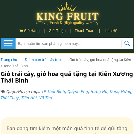
Giỏ Hàng
|
Giới Thiệu
|
Thanh Toán
|
Liên Hệ
Trang chủ
Điểm bán trái cây tươi
Giỏ trái cây, giỏ hoa quả tặng tại Kiến
Xương Thái Bình
Giỏ trái cây, giỏ hoa quả tặng tại Kiến Xương
Thái Bình
Quận/Huyện tags:
TP Thái Bình
,
Quỳnh Phụ
,
Hưng Hà
,
Đông Hưng
,
Thái Thụy
,
Tiền Hải
,
Vũ Thư
Bạn đang tìm kiếm một món quà tinh tế để gửi tặng