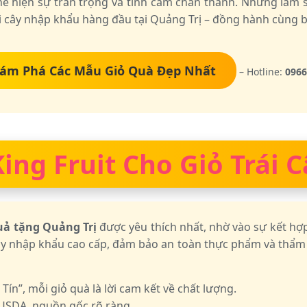
ể hiện sự trân trọng và tình cảm chân thành. Nhưng làm 
i cây nhập khẩu hàng đầu tại Quảng Trị – đồng hành cùng b
ám Phá Các Mẫu Giỏ Quà Đẹp Nhất
– Hotline:
0966
ing Fruit Cho Giỏ Trái 
uả tặng Quảng Trị
được yêu thích nhất, nhờ vào sự kết hợp
y nhập khẩu cao cấp, đảm bảo an toàn thực phẩm và thẩm m
n”, mỗi giỏ quà là lời cam kết về chất lượng.
USDA, nguồn gốc rõ ràng.