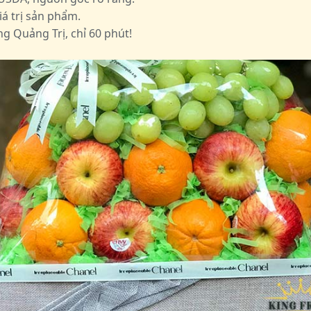
á trị sản phẩm.
g Quảng Trị, chỉ 60 phút!