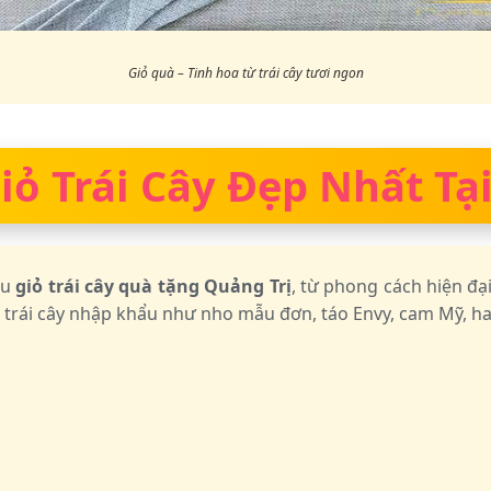
Giỏ quà – Tinh hoa từ trái cây tươi ngon
ỏ Trái Cây Đẹp Nhất Tại
ẫu
giỏ trái cây quà tặng Quảng Trị
, từ phong cách hiện đạ
, trái cây nhập khẩu như nho mẫu đơn, táo Envy, cam Mỹ, hay