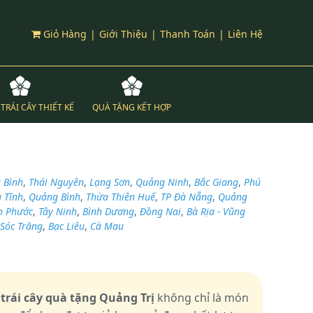
Giỏ Hàng
|
Giới Thiệu
|
Thanh Toán
|
Liên Hệ
TRÁI CÂY THIẾT KẾ
QUÀ TẶNG KẾT HỢP
 Bình
,
Thái Nguyên
,
Lạng Sơn
,
Quảng Ninh
,
Bắc Giang
,
Phú
 Tĩnh
,
Quảng Bình
,
Thừa Thiên Huế
,
TP Đà Nẵng
,
Quảng
h Phước
,
Tây Ninh
,
Bình Dương
,
Đồng Nai
,
Bà Rịa - Vũng
Sóc Trăng
,
Bạc Liêu
,
Cà Mau
 trái cây quà tặng Quảng Trị
không chỉ là món