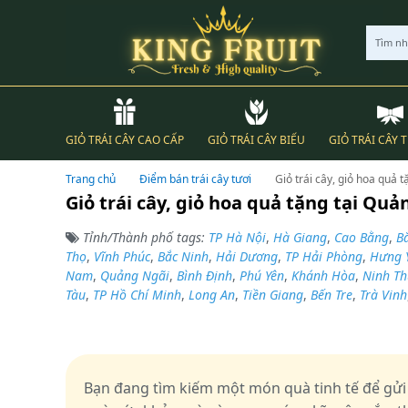
Tìm n
GIỎ TRÁI CÂY CAO CẤP
GIỎ TRÁI CÂY BIẾU
GIỎ TRÁI CÂY 
Trang chủ
Điểm bán trái cây tươi
Giỏ trái cây, giỏ hoa quả t
Giỏ trái cây, giỏ hoa quả tặng tại Quản
Tỉnh/Thành phố tags:
TP Hà Nội
,
Hà Giang
,
Cao Bằng
,
B
Thọ
,
Vĩnh Phúc
,
Bắc Ninh
,
Hải Dương
,
TP Hải Phòng
,
Hưng 
Nam
,
Quảng Ngãi
,
Bình Định
,
Phú Yên
,
Khánh Hòa
,
Ninh T
Tàu
,
TP Hồ Chí Minh
,
Long An
,
Tiền Giang
,
Bến Tre
,
Trà Vinh
Bạn đang tìm kiếm một món quà tinh tế để gửi 