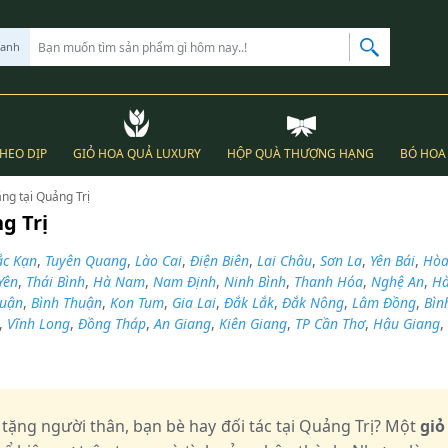
hanh
THEO DỊP
GIỎ HOA QUẢ LUXURY
HỘP QUÀ THƯỢNG HẠNG
BÓ HOA 
ặng tại Quảng Trị
g Trị
ắc Kạn
,
Tuyên Quang
,
Lào Cai
,
Điện Biên
,
Lai Châu
,
Sơn La
,
Yên Bái
,
Hòa
Yên
,
Thái Bình
,
Hà Nam
,
Nam Định
,
Ninh Bình
,
Thanh Hóa
,
Nghệ An
,
Hà
huận
,
Bình Thuận
,
Kon Tum
,
Gia Lai
,
Đắk Lắk
,
Đắk Nông
,
Lâm Đồng
,
Bìn
,
Vĩnh Long
,
Đồng Tháp
,
An Giang
,
Kiên Giang
,
TP Cần Thơ
,
Hậu Giang
,
tặng người thân, bạn bè hay đối tác tại Quảng Trị? Một
giỏ