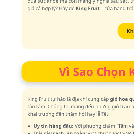
quà sức khỏe mà còn mang ý nghĩa sâu sắc, th
giá cả hợp lý? Hãy để
King Fruit
– cửa hàng trá
Kh
Vì Sao Chọn K
King Fruit tự hào là địa chỉ cung cấp
giỏ hoa q
tận tâm. Chúng tôi mang đến những giỏ trái câ
khai trương đến thăm hỏi hay lễ Tết.
Uy tín hàng đầu:
Với phương châm “Tâm và Tí
Trái cây sạch, an toàn:
Đạt chuẩn VietGAP, 