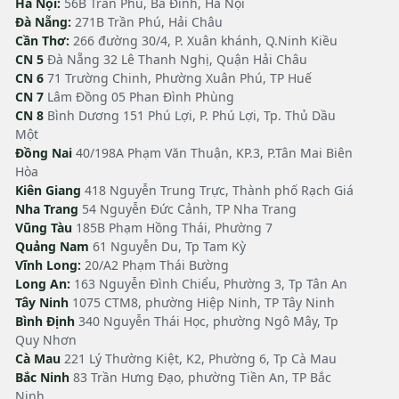
Hà Nội:
56B Trần Phú, Ba Đình, Hà Nội
Đà Nẵng:
271B Trần Phú, Hải Châu
Cần Thơ:
266 đường 30/4, P. Xuân khánh, Q.Ninh Kiều
CN 5
Đà Nẵng 32 Lê Thanh Nghị, Quận Hải Châu
CN 6
71 Trường Chinh, Phường Xuân Phú, TP Huế
CN 7
Lâm Đồng 05 Phan Đình Phùng
CN 8
Bình Dương 151 Phú Lợi, P. Phú Lợi, Tp. Thủ Dầu
Một
Đồng Nai
40/198A Phạm Văn Thuận, KP.3, P.Tân Mai Biên
Hòa
Kiên Giang
418 Nguyễn Trung Trực, Thành phố Rạch Giá
Nha Trang
54 Nguyễn Đức Cảnh, TP Nha Trang
Vũng Tàu
185B Phạm Hồng Thái, Phường 7
Quảng Nam
61 Nguyễn Du, Tp Tam Kỳ
Vĩnh Long:
20/A2 Phạm Thái Bường
Long An:
163 Nguyễn Đình Chiểu, Phường 3, Tp Tân An
Tây Ninh
1075 CTM8, phường Hiệp Ninh, TP Tây Ninh
Bình Định
340 Nguyễn Thái Học, phường Ngô Mây, Tp
Quy Nhơn
Cà Mau
221 Lý Thường Kiệt, K2, Phường 6, Tp Cà Mau
Bắc Ninh
83 Trần Hưng Đạo, phường Tiền An, TP Bắc
Ninh