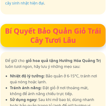
cây sinh nhật hiện đại
.
Bí Quyết Bảo Quản Giỏ Trái
Cây Tươi Lâu
Để giữ cho
giỏ hoa quả tặng Hướng Hóa Quảng Trị
luôn tươi ngon, hãy lưu ý những mẹo sau:
Nhiệt độ lý tưởng:
Bảo quản ở 6-15°C, tránh nơi
quá nóng hoặc lạnh.
Tránh ánh nắng:
Đặt giỏ ở nơi thoáng mát,
không để ánh nắng chiếu trực tiếp.
Sử dụng ngay:
Sau khi mở bao bì, dùng nhanh
hoặc bảo quản trong tủ lạnh để giữ hương vị.