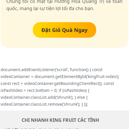
Chúng tôi có mặt tại Hướng Hóa Quảng Trị và toàn
quốc, mang lại sự tiện lợi tối đa cho bạn.
Đặt Giỏ Quà Ngay
document.addEventListener(’scroll’, function() { const
videoContainer = document.getElementById(’kingfruit-video’);
const rect = videoContainer.getBoundingClientRect(); const
isPastVideo = rect.bottom < 0; if (isPastVideo) {
videoContainer.classList.add(’shrunk’); } else {
videoContainer.classList.remove(’shrunk’); } });
CHI NHANH KING FRUIT CÁC TỈNH