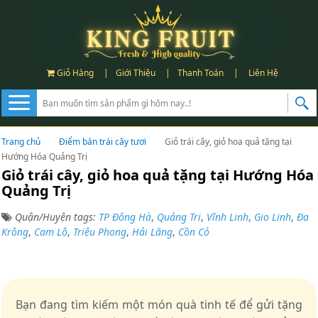
Giỏ Hàng
|
Giới Thiệu
|
Thanh Toán
|
Liên Hệ
Trang chủ
Điểm bán trái cây tươi
Giỏ trái cây, giỏ hoa quả tặng tại
Hướng Hóa Quảng Trị
Giỏ trái cây, giỏ hoa quả tặng tại Hướng Hóa
Quảng Trị
Quận/Huyện tags:
TP Đông Hà
,
Quảng Trị
,
Vĩnh Linh
,
Gio Linh
,
Đa
Krông
,
Cam Lộ
,
Triệu Phong
,
Hải Lăng
,
Cồn Cỏ
Bạn đang tìm kiếm một món quà tinh tế để gửi tặng