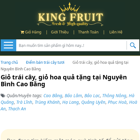
Giỏ Hàng
|
Giới Thiệu
|
Thanh Toán
|
Liên Hệ
Trang chủ
Điểm bán trái cây tươi
Giỏ trái cây, giỏ hoa quả tặng tại
Nguyên Bình Cao Bằng
Giỏ trái cây, giỏ hoa quả tặng tại Nguyên
Bình Cao Bằng
Quận/Huyện tags:
Cao Bằng
,
Bảo Lâm
,
Bảo Lạc
,
Thông Nông
,
Hà
Quảng
,
Trà Lĩnh
,
Trùng Khánh
,
Hạ Lang
,
Quảng Uyên
,
Phục Hoà
,
Hoà
An
,
Thạch An