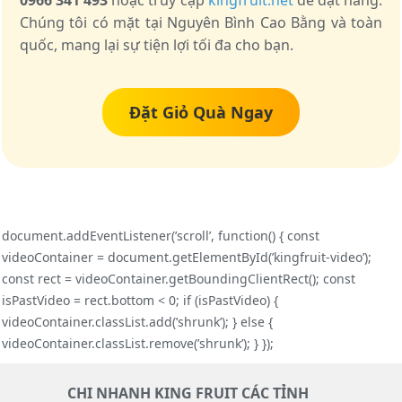
0966 341 493
hoặc truy cập
kingfruit.net
để đặt hàng.
Chúng tôi có mặt tại Nguyên Bình Cao Bằng và toàn
quốc, mang lại sự tiện lợi tối đa cho bạn.
Đặt Giỏ Quà Ngay
document.addEventListener(’scroll’, function() { const
videoContainer = document.getElementById(’kingfruit-video’);
const rect = videoContainer.getBoundingClientRect(); const
isPastVideo = rect.bottom < 0; if (isPastVideo) {
videoContainer.classList.add(’shrunk’); } else {
videoContainer.classList.remove(’shrunk’); } });
CHI NHANH KING FRUIT CÁC TỈNH