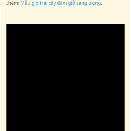
thêm:
Mẫu giỏ trái cây đám giỗ sang trọng
.