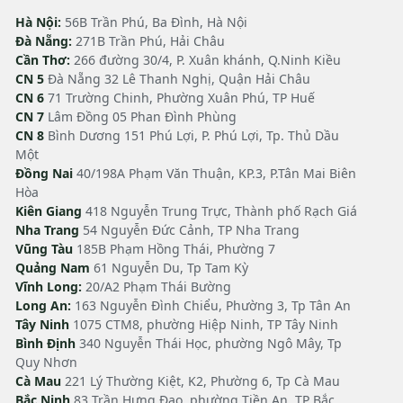
Hà Nội:
56B Trần Phú, Ba Đình, Hà Nội
Đà Nẵng:
271B Trần Phú, Hải Châu
Cần Thơ:
266 đường 30/4, P. Xuân khánh, Q.Ninh Kiều
CN 5
Đà Nẵng 32 Lê Thanh Nghị, Quận Hải Châu
CN 6
71 Trường Chinh, Phường Xuân Phú, TP Huế
CN 7
Lâm Đồng 05 Phan Đình Phùng
CN 8
Bình Dương 151 Phú Lợi, P. Phú Lợi, Tp. Thủ Dầu
Một
Đồng Nai
40/198A Phạm Văn Thuận, KP.3, P.Tân Mai Biên
Hòa
Kiên Giang
418 Nguyễn Trung Trực, Thành phố Rạch Giá
Nha Trang
54 Nguyễn Đức Cảnh, TP Nha Trang
Vũng Tàu
185B Phạm Hồng Thái, Phường 7
Quảng Nam
61 Nguyễn Du, Tp Tam Kỳ
Vĩnh Long:
20/A2 Phạm Thái Bường
Long An:
163 Nguyễn Đình Chiểu, Phường 3, Tp Tân An
Tây Ninh
1075 CTM8, phường Hiệp Ninh, TP Tây Ninh
Bình Định
340 Nguyễn Thái Học, phường Ngô Mây, Tp
Quy Nhơn
Cà Mau
221 Lý Thường Kiệt, K2, Phường 6, Tp Cà Mau
Bắc Ninh
83 Trần Hưng Đạo, phường Tiền An, TP Bắc