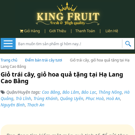
Giỏ Hàng
|
Giới Thiệu
|
Thanh Toán
|
Liên Hệ
Trang chủ
Điểm bán trái cây tươi
Giỏ trái cây, giỏ hoa quả tặng tại Hạ
Lang Cao Bằng
Giỏ trái cây, giỏ hoa quả tặng tại Hạ Lang
Cao Bằng
Quận/Huyện tags:
Cao Bằng
,
Bảo Lâm
,
Bảo Lạc
,
Thông Nông
,
Hà
Quảng
,
Trà Lĩnh
,
Trùng Khánh
,
Quảng Uyên
,
Phục Hoà
,
Hoà An
,
Nguyên Bình
,
Thạch An