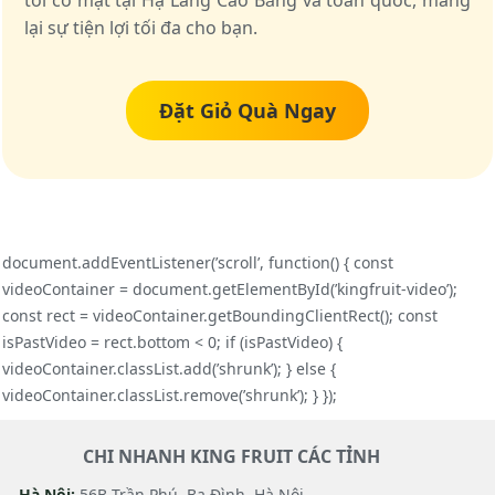
tôi có mặt tại Hạ Lang Cao Bằng và toàn quốc, mang
lại sự tiện lợi tối đa cho bạn.
Đặt Giỏ Quà Ngay
document.addEventListener(’scroll’, function() { const
videoContainer = document.getElementById(’kingfruit-video’);
const rect = videoContainer.getBoundingClientRect(); const
isPastVideo = rect.bottom < 0; if (isPastVideo) {
videoContainer.classList.add(’shrunk’); } else {
videoContainer.classList.remove(’shrunk’); } });
CHI NHANH KING FRUIT CÁC TỈNH
Hà Nội:
56B Trần Phú, Ba Đình, Hà Nội