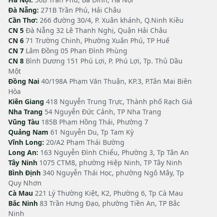
Đà Nẵng:
271B Trần Phú, Hải Châu
Cần Thơ:
266 đường 30/4, P. Xuân khánh, Q.Ninh Kiều
CN 5
Đà Nẵng 32 Lê Thanh Nghị, Quận Hải Châu
CN 6
71 Trường Chinh, Phường Xuân Phú, TP Huế
CN 7
Lâm Đồng 05 Phan Đình Phùng
CN 8
Bình Dương 151 Phú Lợi, P. Phú Lợi, Tp. Thủ Dầu
Một
Đồng Nai
40/198A Phạm Văn Thuận, KP.3, P.Tân Mai Biên
Hòa
Kiên Giang
418 Nguyễn Trung Trực, Thành phố Rạch Giá
Nha Trang
54 Nguyễn Đức Cảnh, TP Nha Trang
Vũng Tàu
185B Phạm Hồng Thái, Phường 7
Quảng Nam
61 Nguyễn Du, Tp Tam Kỳ
Vĩnh Long:
20/A2 Phạm Thái Bường
Long An:
163 Nguyễn Đình Chiểu, Phường 3, Tp Tân An
Tây Ninh
1075 CTM8, phường Hiệp Ninh, TP Tây Ninh
Bình Định
340 Nguyễn Thái Học, phường Ngô Mây, Tp
Quy Nhơn
Cà Mau
221 Lý Thường Kiệt, K2, Phường 6, Tp Cà Mau
Bắc Ninh
83 Trần Hưng Đạo, phường Tiền An, TP Bắc
Ninh