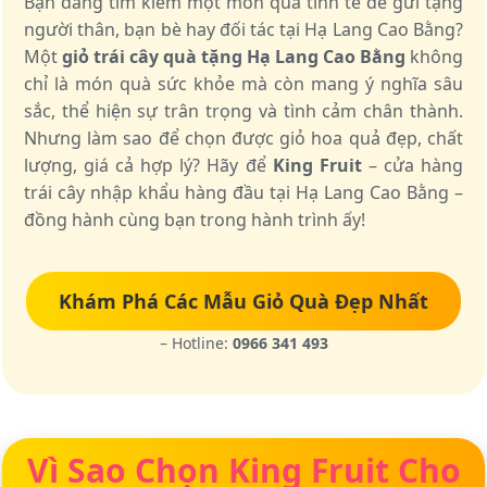
Bạn đang tìm kiếm một món quà tinh tế để gửi tặng
người thân, bạn bè hay đối tác tại Hạ Lang Cao Bằng?
Một
giỏ trái cây quà tặng Hạ Lang Cao Bằng
không
chỉ là món quà sức khỏe mà còn mang ý nghĩa sâu
sắc, thể hiện sự trân trọng và tình cảm chân thành.
Nhưng làm sao để chọn được giỏ hoa quả đẹp, chất
lượng, giá cả hợp lý? Hãy để
King Fruit
– cửa hàng
trái cây nhập khẩu hàng đầu tại Hạ Lang Cao Bằng –
đồng hành cùng bạn trong hành trình ấy!
Khám Phá Các Mẫu Giỏ Quà Đẹp Nhất
– Hotline:
0966 341 493
Vì Sao Chọn King Fruit Cho