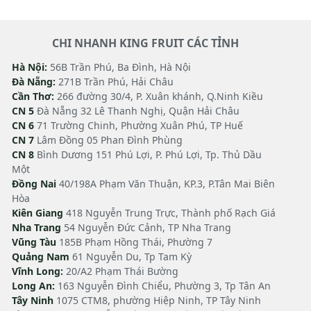
CHI NHANH KING FRUIT CÁC TỈNH
Hà Nội:
56B Trần Phú, Ba Đình, Hà Nội
Đà Nẵng:
271B Trần Phú, Hải Châu
Cần Thơ:
266 đường 30/4, P. Xuân khánh, Q.Ninh Kiều
CN 5
Đà Nẵng 32 Lê Thanh Nghị, Quận Hải Châu
CN 6
71 Trường Chinh, Phường Xuân Phú, TP Huế
CN 7
Lâm Đồng 05 Phan Đình Phùng
CN 8
Bình Dương 151 Phú Lợi, P. Phú Lợi, Tp. Thủ Dầu
Một
Đồng Nai
40/198A Phạm Văn Thuận, KP.3, P.Tân Mai Biên
Hòa
Kiên Giang
418 Nguyễn Trung Trực, Thành phố Rạch Giá
Nha Trang
54 Nguyễn Đức Cảnh, TP Nha Trang
Vũng Tàu
185B Phạm Hồng Thái, Phường 7
Quảng Nam
61 Nguyễn Du, Tp Tam Kỳ
Vĩnh Long:
20/A2 Phạm Thái Bường
Long An:
163 Nguyễn Đình Chiểu, Phường 3, Tp Tân An
Tây Ninh
1075 CTM8, phường Hiệp Ninh, TP Tây Ninh