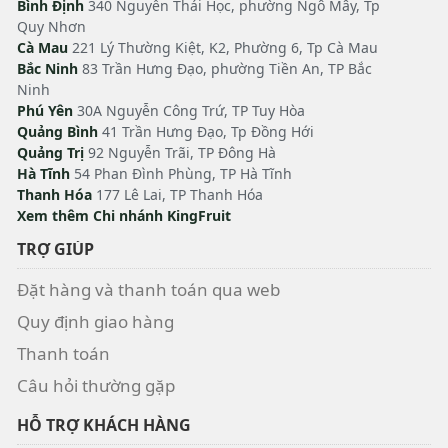
Bình Định
340 Nguyễn Thái Học, phường Ngô Mây, Tp
Quy Nhơn
Cà Mau
221 Lý Thường Kiệt, K2, Phường 6, Tp Cà Mau
Bắc Ninh
83 Trần Hưng Đạo, phường Tiền An, TP Bắc
Ninh
Phú Yên
30A Nguyễn Công Trứ, TP Tuy Hòa
Quảng Bình
41 Trần Hưng Đạo, Tp Đồng Hới
Quảng Trị
92 Nguyễn Trãi, TP Đông Hà
Hà Tĩnh
54 Phan Đình Phùng, TP Hà Tĩnh
Thanh Hóa
177 Lê Lai, TP Thanh Hóa
Xem thêm Chi nhánh KingFruit
TRỢ GIÚP
Đặt hàng và thanh toán qua web
Quy định giao hàng
Thanh toán
Câu hỏi thường gặp
HỖ TRỢ KHÁCH HÀNG