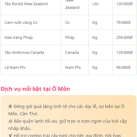
New
Táo Rockit New Zealand
Lốc
120.000đ
Zealand
Cam ruột vàng Úc
Úc
Kg
79.000đ
Kiwi Vàng Pháp
Pháp
Kg
259.000đ
Táo Ambrosia Canada
Canada
Kg
129.000đ
Lê Nam Phi
Nam Phi
Kg
99.000đ
Dịch vụ nổi bật tại Ô Môn
🍇 Đóng gói quà tặng tinh tế cho các dịp lễ, sự kiện tại Ô
Môn, Cần Thơ.
🧊 Bảo quản lạnh tối ưu, giữ trọn vị tươi ngon của trái cây
nhập khẩu.
🍹 Hỗ trợ combo trái cây tươi cho tiệc gia đình, hội họp,