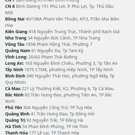
CN 8
Bình Dương 151 Phú Lợi, P. Phú Lợi, Tp. Thủ Dầu
Một
Đồng Nai
40/198A Phạm Văn Thuận, KP.3, P.Tân Mai Biên
Hòa
Kiên Giang
418 Nguyễn Trung Trực, Thành phố Rạch Giá
Nha Trang
54 Nguyễn Đức Cảnh, TP Nha Trang
Vũng Tàu
185B Phạm Hồng Thái, Phường 7
Quảng Nam
61 Nguyễn Du, Tp Tam Kỳ
Vĩnh Long:
20/A2 Phạm Thái Bường
Long An:
163 Nguyễn Đình Chiểu, Phường 3, Tp Tân An
Tây Ninh
1075 CTM8, phường Hiệp Ninh, TP Tây Ninh
Bình Định
340 Nguyễn Thái Học, phường Ngô Mây, Tp
Quy Nhơn
Cà Mau
221 Lý Thường Kiệt, K2, Phường 6, Tp Cà Mau
Bắc Ninh
83 Trần Hưng Đạo, phường Tiền An, TP Bắc
Ninh
Phú Yên
30A Nguyễn Công Trứ, TP Tuy Hòa
Quảng Bình
41 Trần Hưng Đạo, Tp Đồng Hới
Quảng Trị
92 Nguyễn Trãi, TP Đông Hà
Hà Tĩnh
54 Phan Đình Phùng, TP Hà Tĩnh
Thanh Hóa
177 Lê Lai, TP Thanh Hóa