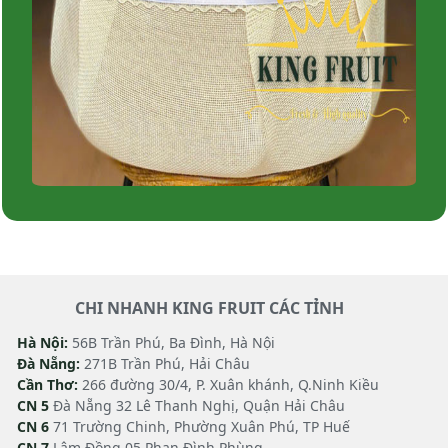
CHI NHANH KING FRUIT CÁC TỈNH
Hà Nội:
56B Trần Phú, Ba Đình, Hà Nội
Đà Nẵng:
271B Trần Phú, Hải Châu
Cần Thơ:
266 đường 30/4, P. Xuân khánh, Q.Ninh Kiều
CN 5
Đà Nẵng 32 Lê Thanh Nghị, Quận Hải Châu
CN 6
71 Trường Chinh, Phường Xuân Phú, TP Huế
CN 7
Lâm Đồng 05 Phan Đình Phùng