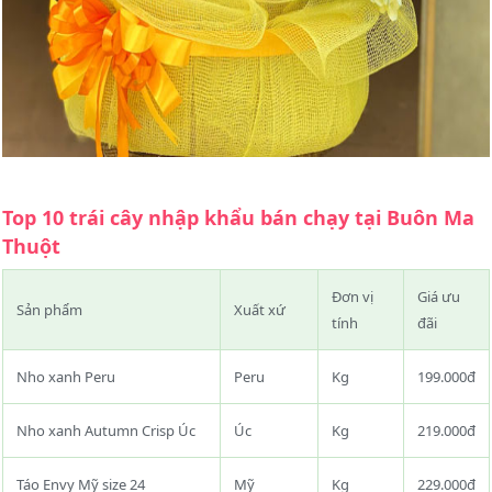
Top 10 trái cây nhập khẩu bán chạy tại Buôn Ma
Thuột
Đơn vị
Giá ưu
Sản phẩm
Xuất xứ
tính
đãi
Nho xanh Peru
Peru
Kg
199.000đ
Nho xanh Autumn Crisp Úc
Úc
Kg
219.000đ
Táo Envy Mỹ size 24
Mỹ
Kg
229.000đ