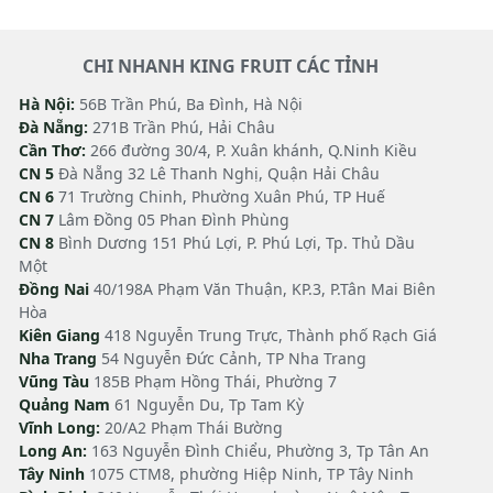
CHI NHANH KING FRUIT CÁC TỈNH
Hà Nội:
56B Trần Phú, Ba Đình, Hà Nội
Đà Nẵng:
271B Trần Phú, Hải Châu
Cần Thơ:
266 đường 30/4, P. Xuân khánh, Q.Ninh Kiều
CN 5
Đà Nẵng 32 Lê Thanh Nghị, Quận Hải Châu
CN 6
71 Trường Chinh, Phường Xuân Phú, TP Huế
CN 7
Lâm Đồng 05 Phan Đình Phùng
CN 8
Bình Dương 151 Phú Lợi, P. Phú Lợi, Tp. Thủ Dầu
Một
Đồng Nai
40/198A Phạm Văn Thuận, KP.3, P.Tân Mai Biên
Hòa
Kiên Giang
418 Nguyễn Trung Trực, Thành phố Rạch Giá
Nha Trang
54 Nguyễn Đức Cảnh, TP Nha Trang
Vũng Tàu
185B Phạm Hồng Thái, Phường 7
Quảng Nam
61 Nguyễn Du, Tp Tam Kỳ
Vĩnh Long:
20/A2 Phạm Thái Bường
Long An:
163 Nguyễn Đình Chiểu, Phường 3, Tp Tân An
Tây Ninh
1075 CTM8, phường Hiệp Ninh, TP Tây Ninh