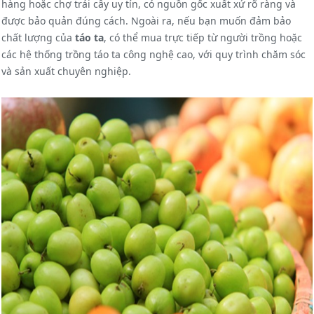
hàng hoặc chợ trái cây uy tín, có nguồn gốc xuất xứ rõ ràng và
được bảo quản đúng cách. Ngoài ra, nếu bạn muốn đảm bảo
chất lượng của
táo ta
, có thể mua trực tiếp từ người trồng hoặc
các hệ thống trồng táo ta công nghệ cao, với quy trình chăm sóc
và sản xuất chuyên nghiệp.