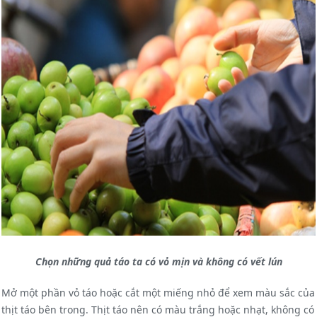
Chọn những quả táo ta có vỏ mịn và không có vết lún
Mở một phần vỏ táo hoặc cắt một miếng nhỏ để xem màu sắc của
thịt táo bên trong. Thịt táo nên có màu trắng hoặc nhạt, không có