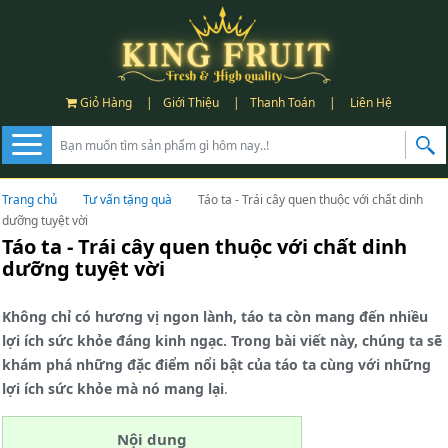
Giỏ Hàng
|
Giới Thiệu
|
Thanh Toán
|
Liên Hệ
Trang chủ
Tư vấn tặng quà
Táo ta - Trái cây quen thuộc với chất dinh
dưỡng tuyệt vời
Táo ta - Trái cây quen thuộc với chất dinh
dưỡng tuyệt vời
Không chỉ có hương vị ngon lành, táo ta còn mang đến nhiều
lợi ích sức khỏe đáng kinh ngạc. Trong bài viết này, chúng ta sẽ
khám phá những đặc điểm nổi bật của táo ta cùng với những
lợi ích sức khỏe mà nó mang lại
.
Nội dung