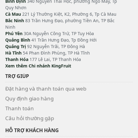
Bình Định
340 Nguyễn Thái Học, phường Ngô Mây, Tp
Quy Nhơn
Cà Mau
221 Lý Thường Kiệt, K2, Phường 6, Tp Cà Mau
Bắc Ninh
83 Trần Hưng Đạo, phường Tiền An, TP Bắc
Ninh
Phú Yên
30A Nguyễn Công Trứ, TP Tuy Hòa
Quảng Bình
41 Trần Hưng Đạo, Tp Đồng Hới
Quảng Trị
92 Nguyễn Trãi, TP Đông Hà
Hà Tĩnh
54 Phan Đình Phùng, TP Hà Tĩnh
Thanh Hóa
177 Lê Lai, TP Thanh Hóa
Xem thêm Chi nhánh KingFruit
TRỢ GIÚP
Đặt hàng và thanh toán qua web
Quy định giao hàng
Thanh toán
Câu hỏi thường gặp
HỖ TRỢ KHÁCH HÀNG