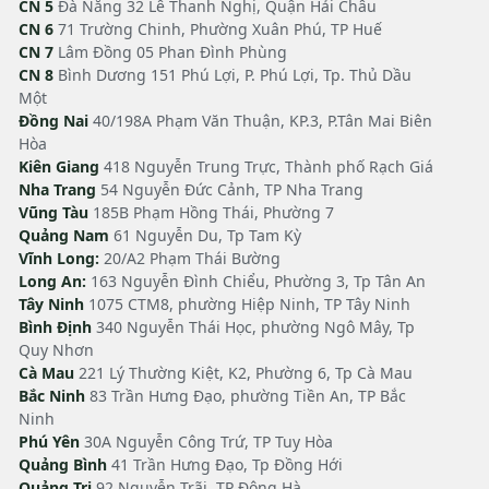
CN 5
Đà Nẵng 32 Lê Thanh Nghị, Quận Hải Châu
CN 6
71 Trường Chinh, Phường Xuân Phú, TP Huế
CN 7
Lâm Đồng 05 Phan Đình Phùng
CN 8
Bình Dương 151 Phú Lợi, P. Phú Lợi, Tp. Thủ Dầu
Một
Đồng Nai
40/198A Phạm Văn Thuận, KP.3, P.Tân Mai Biên
Hòa
Kiên Giang
418 Nguyễn Trung Trực, Thành phố Rạch Giá
Nha Trang
54 Nguyễn Đức Cảnh, TP Nha Trang
Vũng Tàu
185B Phạm Hồng Thái, Phường 7
Quảng Nam
61 Nguyễn Du, Tp Tam Kỳ
Vĩnh Long:
20/A2 Phạm Thái Bường
Long An:
163 Nguyễn Đình Chiểu, Phường 3, Tp Tân An
Tây Ninh
1075 CTM8, phường Hiệp Ninh, TP Tây Ninh
Bình Định
340 Nguyễn Thái Học, phường Ngô Mây, Tp
Quy Nhơn
Cà Mau
221 Lý Thường Kiệt, K2, Phường 6, Tp Cà Mau
Bắc Ninh
83 Trần Hưng Đạo, phường Tiền An, TP Bắc
Ninh
Phú Yên
30A Nguyễn Công Trứ, TP Tuy Hòa
Quảng Bình
41 Trần Hưng Đạo, Tp Đồng Hới
Quảng Trị
92 Nguyễn Trãi, TP Đông Hà