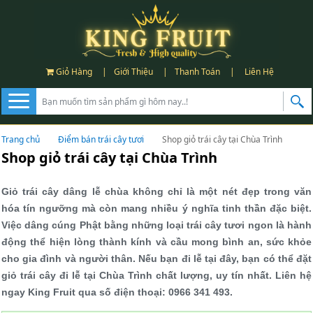
Giỏ Hàng
|
Giới Thiệu
|
Thanh Toán
|
Liên Hệ
Trang chủ
Điểm bán trái cây tươi
Shop giỏ trái cây tại Chùa Trình
Shop giỏ trái cây tại Chùa Trình
Giỏ trái cây dâng lễ chùa không chỉ là một nét đẹp trong văn
hóa tín ngưỡng mà còn mang nhiều ý nghĩa tinh thần đặc biệt.
Việc dâng cúng Phật bằng những loại trái cây tươi ngon là hành
động thể hiện lòng thành kính và cầu mong bình an, sức khỏe
cho gia đình và người thân. Nếu bạn đi lễ tại đây, bạn có thể đặt
giỏ trái cây đi lễ tại Chùa Trình chất lượng, uy tín nhất. Liên hệ
ngay King Fruit qua số điện thoại: 0966 341 493.