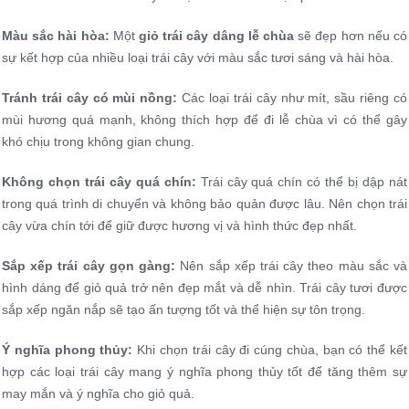
Màu sắc hài hòa:
Một
giỏ trái cây dâng lễ chùa
sẽ đẹp hơn nếu có
sự kết hợp của nhiều loại trái cây với màu sắc tươi sáng và hài hòa.
Tránh trái cây có mùi nồng:
Các loại trái cây như mít, sầu riêng có
mùi hương quá mạnh, không thích hợp để đi lễ chùa vì có thể gây
khó chịu trong không gian chung.
Không chọn trái cây quá chín:
Trái cây quá chín có thể bị dập nát
trong quá trình di chuyển và không bảo quản được lâu. Nên chọn trái
cây vừa chín tới để giữ được hương vị và hình thức đẹp nhất.
Sắp xếp trái cây gọn gàng:
Nên sắp xếp trái cây theo màu sắc và
hình dáng để giỏ quả trở nên đẹp mắt và dễ nhìn. Trái cây tươi được
sắp xếp ngăn nắp sẽ tạo ấn tượng tốt và thể hiện sự tôn trọng.
Ý nghĩa phong thủy:
Khi chọn trái cây đi cúng chùa, bạn có thể kết
hợp các loại trái cây mang ý nghĩa phong thủy tốt để tăng thêm sự
may mắn và ý nghĩa cho giỏ quả.