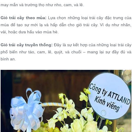
may mắn và trường thọ như nho, cam, và lê.
Giỏ trái cây theo mùa:
Lựa chọn những loại trái cây đặc trưng của
mùa để tạo sự mới lạ và hấp dẫn cho giỏ trái cây. Ví dụ như nhãn,
vải, hoặc dưa hấu vào mùa hè.
Giỏ trái cây truyền thống:
Đây là sự kết hợp của những loại trái cây
phổ biến như táo, cam, lê, quýt, và chuối – mang lại sự đầy đủ và
bình an.