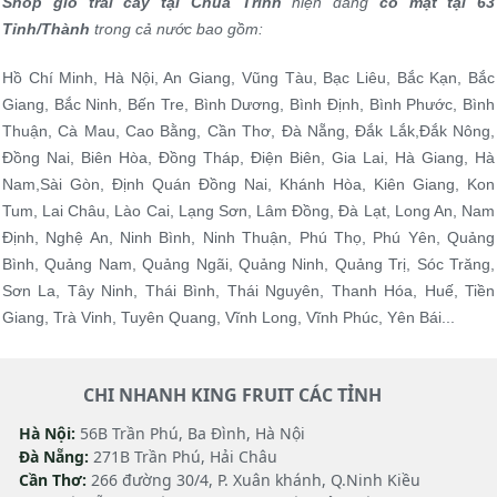
Shop giỏ trái cây tại Chùa Trình
hiện đang
có mặt tại 63
Tỉnh/Thành
trong cả nước bao gồm:
Hồ Chí Minh, Hà Nội, An Giang, Vũng Tàu, Bạc Liêu, Bắc Kạn, Bắc
Giang, Bắc Ninh, Bến Tre, Bình Dương, Bình Định, Bình Phước, Bình
Thuận, Cà Mau, Cao Bằng, Cần Thơ, Đà Nẵng, Đắk Lắk,Đắk Nông,
Đồng Nai, Biên Hòa, Đồng Tháp, Điện Biên, Gia Lai, Hà Giang, Hà
Nam,Sài Gòn, Định Quán Đồng Nai, Khánh Hòa, Kiên Giang, Kon
Tum, Lai Châu, Lào Cai, Lạng Sơn, Lâm Đồng, Đà Lạt, Long An, Nam
Định, Nghệ An, Ninh Bình, Ninh Thuận, Phú Thọ, Phú Yên, Quảng
Bình, Quảng Nam, Quảng Ngãi, Quảng Ninh, Quảng Trị, Sóc Trăng,
Sơn La, Tây Ninh, Thái Bình, Thái Nguyên, Thanh Hóa, Huế, Tiền
Giang, Trà Vinh, Tuyên Quang, Vĩnh Long, Vĩnh Phúc, Yên Bái...
CHI NHANH KING FRUIT CÁC TỈNH
Hà Nội:
56B Trần Phú, Ba Đình, Hà Nội
Đà Nẵng:
271B Trần Phú, Hải Châu
Cần Thơ:
266 đường 30/4, P. Xuân khánh, Q.Ninh Kiều