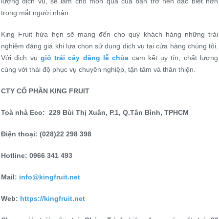
lượng dịch vụ, sẽ làm cho món quà của bạn trở nên đặc biệt hơn
trong mắt người nhận.
King Fruit hứa hẹn sẽ mang đến cho quý khách hàng những trải
nghiệm đáng giá khi lựa chọn sử dụng dịch vụ tại cửa hàng chúng tôi.
Với dịch vụ
giỏ trái cây dâng lễ chùa
cam kết uy tín, chất lượng
cùng với thái độ phục vụ chuyên nghiệp, tận tâm và thân thiện.
CTY CỔ PHẦN KING FRUIT
Toà nhà Eco: 2
29 Bùi Thị Xuân, P.1, Q.Tân Bình, TPHCM
Điện thoại: (028)22 298 398
Hotline: 0966 341 493
Mail:
info@kingfruit.net
Web:
https://k
ingfruit.net