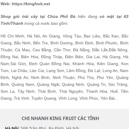
Web: ht
tps://k
ing
fruit.net
Shop giỏ trái cây tại Chùa Phổ Đà
hiện đang
có mặt tại 63
Tỉnh/Thành
trong cả nước bao gồm:
Hồ Chí Minh, Hà Nội, An Giang, Vũng Tàu, Bạc Liêu, Bắc Kạn, Bắc
Giang, Bắc Ninh, Bến Tre, Bình Dương, Bình Định, Bình Phước, Bình
Thuận, Cà Mau, Cao Bằng, Cần Thơ, Đà Nẵng, Đắk Lắk,Đắk Nông,
Đồng Nai, Biên Hòa, Đồng Tháp, Điện Biên, Gia Lai, Hà Giang, Hà
Nam,Sài Gòn, Định Quán Đồng Nai, Khánh Hòa, Kiên Giang, Kon
Tum, Lai Châu, Lào Cai, Lạng Sơn, Lâm Đồng, Đà Lạt, Long An, Nam
Định, Nghệ An, Ninh Bình, Ninh Thuận, Phú Thọ, Phú Yên, Quảng
Bình, Quảng Nam, Quảng Ngãi, Quảng Ninh, Quảng Trị, Sóc Trăng,
Sơn La, Tây Ninh, Thái Bình, Thái Nguyên, Thanh Hóa, Huế, Tiền
Giang, Trà Vinh, Tuyên Quang, Vĩnh Long, Vĩnh Phúc, Yên Bái...
CHI NHANH KING FRUIT CÁC TỈNH
Hà Nội:
56B Trần Phú, Ba Đình, Hà Nội