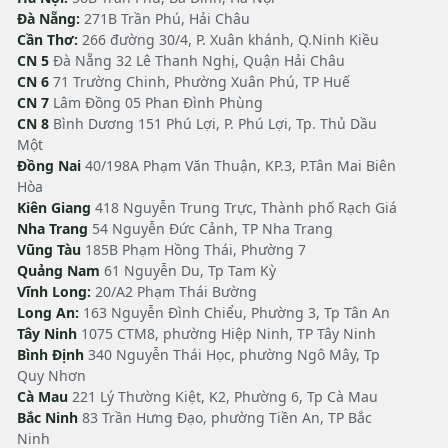
Đà Nẵng:
271B Trần Phú, Hải Châu
Cần Thơ:
266 đường 30/4, P. Xuân khánh, Q.Ninh Kiều
CN 5
Đà Nẵng 32 Lê Thanh Nghị, Quận Hải Châu
CN 6
71 Trường Chinh, Phường Xuân Phú, TP Huế
CN 7
Lâm Đồng 05 Phan Đình Phùng
CN 8
Bình Dương 151 Phú Lợi, P. Phú Lợi, Tp. Thủ Dầu
Một
Đồng Nai
40/198A Phạm Văn Thuận, KP.3, P.Tân Mai Biên
Hòa
Kiên Giang
418 Nguyễn Trung Trực, Thành phố Rạch Giá
Nha Trang
54 Nguyễn Đức Cảnh, TP Nha Trang
Vũng Tàu
185B Phạm Hồng Thái, Phường 7
Quảng Nam
61 Nguyễn Du, Tp Tam Kỳ
Vĩnh Long:
20/A2 Phạm Thái Bường
Long An:
163 Nguyễn Đình Chiểu, Phường 3, Tp Tân An
Tây Ninh
1075 CTM8, phường Hiệp Ninh, TP Tây Ninh
Bình Định
340 Nguyễn Thái Học, phường Ngô Mây, Tp
Quy Nhơn
Cà Mau
221 Lý Thường Kiệt, K2, Phường 6, Tp Cà Mau
Bắc Ninh
83 Trần Hưng Đạo, phường Tiền An, TP Bắc
Ninh