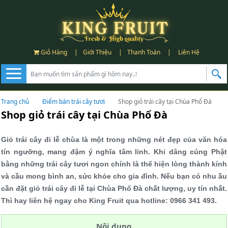
Giỏ Hàng
|
Giới Thiệu
|
Thanh Toán
|
Liên Hệ
Trang chủ
Điểm bán trái cây tươi
Shop giỏ trái cây tại Chùa Phổ Đà
Shop giỏ trái cây tại Chùa Phổ Đà
Giỏ trái cây đi lễ chùa là một trong những nét đẹp của văn hóa
tín ngưỡng, mang đậm ý nghĩa tâm linh. Khi dâng cúng Phật
bằng những trái cây tươi ngon chính là thể hiện lòng thành kính
và cầu mong bình an, sức khỏe cho gia đình. Nếu bạn có nhu ầu
cần đặt giỏ trái cây đi lễ tại Chùa Phổ Đà chất lượng, uy tín nhất.
Thì hay liên hệ ngay cho King Fruit qua hotline: 0966 341 493.
Nội dung