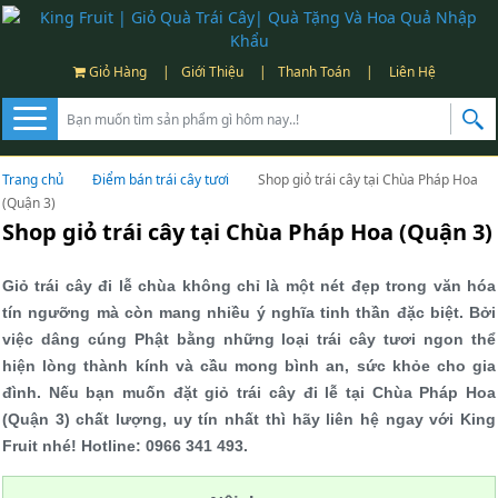
Giỏ Hàng
|
Giới Thiệu
|
Thanh Toán
|
Liên Hệ
Trang chủ
Điểm bán trái cây tươi
Shop giỏ trái cây tại Chùa Pháp Hoa
(Quận 3)
Shop giỏ trái cây tại Chùa Pháp Hoa (Quận 3)
Giỏ trái cây đi lễ chùa không chỉ là một nét đẹp trong văn hóa
tín ngưỡng mà còn mang nhiều ý nghĩa tinh thần đặc biệt. Bởi
việc dâng cúng Phật bằng những loại trái cây tươi ngon thể
hiện lòng thành kính và cầu mong bình an, sức khỏe cho gia
đình. Nếu bạn muốn đặt giỏ trái cây đi lễ tại Chùa Pháp Hoa
(Quận 3) chất lượng, uy tín nhất thì hãy liên hệ ngay với King
Fruit nhé! Hotline: 0966 341 493.