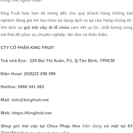
trong mắt người nhận.
King Fruit hứa hẹn sẽ mang đến cho quý khách hàng những trải
nghiệm đáng giá khi lựa chọn sử dụng dịch vụ tại cửa hàng chúng tôi.
Với dịch vụ
giỏ trái cây
đi lễ chùa
cam kết uy tín, chất lượng cùng
với thái độ phục vụ chuyên nghiệp, tận tâm và thân thiện.
CTY CỔ PHẦN KING FRUIT
Toà nhà Eco: 2
29 Bùi Thị Xuân, P.1, Q.Tân Bình, TPHCM
Điện thoại: (028)22 298 398
Hotline: 0966 341 493
Mail: info@kingfruit.n
et
Web: ht
tps://k
ingfru
it.net
Shop giỏ trái cây tại Chùa Pháp Hoa
hiện đang
có mặt tại 63