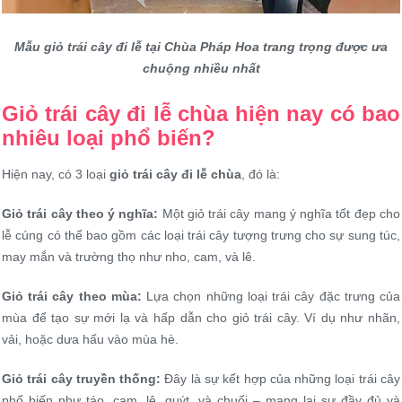
Mẫu giỏ trái cây đi lễ tại Chùa Pháp Hoa trang trọng được ưa
chuộng nhiều nhất
Giỏ trái cây đi lễ chùa hiện nay có bao
nhiêu loại phổ biến?
Hiện nay, có 3 loại
giỏ trái cây đi lễ chùa
, đó là:
Giỏ trái cây theo ý nghĩa:
Một giỏ trái cây mang ý nghĩa tốt đẹp cho
lễ cúng có thể bao gồm các loại trái cây tượng trưng cho sự sung túc,
may mắn và trường thọ như nho, cam, và lê.
Giỏ trái cây theo mùa:
Lựa chọn những loại trái cây đặc trưng của
mùa để tạo sự mới lạ và hấp dẫn cho giỏ trái cây. Ví dụ như nhãn,
vải, hoặc dưa hấu vào mùa hè.
Giỏ trái cây truyền thống:
Đây là sự kết hợp của những loại trái cây
phổ biến như táo, cam, lê, quýt, và chuối – mang lại sự đầy đủ và