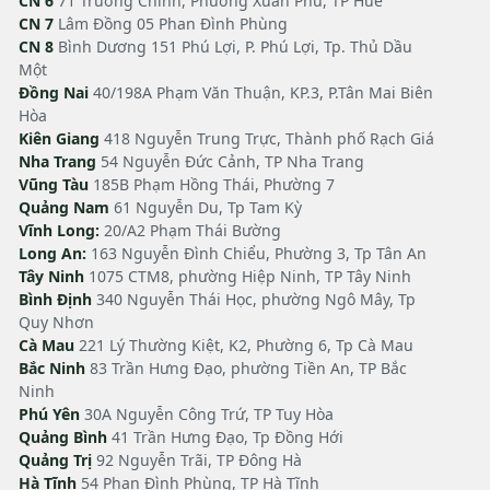
CN 6
71 Trường Chinh, Phường Xuân Phú, TP Huế
CN 7
Lâm Đồng 05 Phan Đình Phùng
CN 8
Bình Dương 151 Phú Lợi, P. Phú Lợi, Tp. Thủ Dầu
Một
Đồng Nai
40/198A Phạm Văn Thuận, KP.3, P.Tân Mai Biên
Hòa
Kiên Giang
418 Nguyễn Trung Trực, Thành phố Rạch Giá
Nha Trang
54 Nguyễn Đức Cảnh, TP Nha Trang
Vũng Tàu
185B Phạm Hồng Thái, Phường 7
Quảng Nam
61 Nguyễn Du, Tp Tam Kỳ
Vĩnh Long:
20/A2 Phạm Thái Bường
Long An:
163 Nguyễn Đình Chiểu, Phường 3, Tp Tân An
Tây Ninh
1075 CTM8, phường Hiệp Ninh, TP Tây Ninh
Bình Định
340 Nguyễn Thái Học, phường Ngô Mây, Tp
Quy Nhơn
Cà Mau
221 Lý Thường Kiệt, K2, Phường 6, Tp Cà Mau
Bắc Ninh
83 Trần Hưng Đạo, phường Tiền An, TP Bắc
Ninh
Phú Yên
30A Nguyễn Công Trứ, TP Tuy Hòa
Quảng Bình
41 Trần Hưng Đạo, Tp Đồng Hới
Quảng Trị
92 Nguyễn Trãi, TP Đông Hà
Hà Tĩnh
54 Phan Đình Phùng, TP Hà Tĩnh