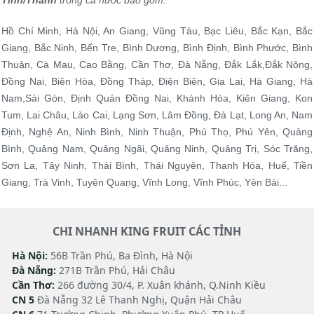
Tỉnh/Thành
trong cả nước bao gồm:
Hồ Chí Minh, Hà Nội, An Giang, Vũng Tàu, Bạc Liêu, Bắc Kạn, Bắc
Giang, Bắc Ninh, Bến Tre, Bình Dương, Bình Định, Bình Phước, Bình
Thuận, Cà Mau, Cao Bằng, Cần Thơ, Đà Nẵng, Đắk Lắk,Đắk Nông,
Đồng Nai, Biên Hòa, Đồng Tháp, Điện Biên, Gia Lai, Hà Giang, Hà
Nam,Sài Gòn, Định Quán Đồng Nai, Khánh Hòa, Kiên Giang, Kon
Tum, Lai Châu, Lào Cai, Lạng Sơn, Lâm Đồng, Đà Lạt, Long An, Nam
Định, Nghệ An, Ninh Bình, Ninh Thuận, Phú Thọ, Phú Yên, Quảng
Bình, Quảng Nam, Quảng Ngãi, Quảng Ninh, Quảng Trị, Sóc Trăng,
Sơn La, Tây Ninh, Thái Bình, Thái Nguyên, Thanh Hóa, Huế, Tiền
Giang, Trà Vinh, Tuyên Quang, Vĩnh Long, Vĩnh Phúc, Yên Bái...
CHI NHANH KING FRUIT CÁC TỈNH
Hà Nội:
56B Trần Phú, Ba Đình, Hà Nội
Đà Nẵng:
271B Trần Phú, Hải Châu
Cần Thơ:
266 đường 30/4, P. Xuân khánh, Q.Ninh Kiều
CN 5
Đà Nẵng 32 Lê Thanh Nghị, Quận Hải Châu