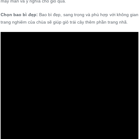
may mắn và ý nghĩa cho giỏ quả.
Chọn bao bì đẹp:
Bao bì đẹp, sang trọng và phù hợp với không gian
trang nghiêm của chùa sẽ giúp giỏ trái cây thêm phần trang nhã.