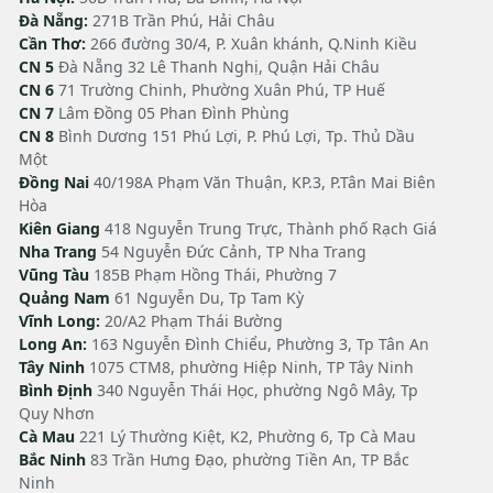
Đà Nẵng:
271B Trần Phú, Hải Châu
Cần Thơ:
266 đường 30/4, P. Xuân khánh, Q.Ninh Kiều
CN 5
Đà Nẵng 32 Lê Thanh Nghị, Quận Hải Châu
CN 6
71 Trường Chinh, Phường Xuân Phú, TP Huế
CN 7
Lâm Đồng 05 Phan Đình Phùng
CN 8
Bình Dương 151 Phú Lợi, P. Phú Lợi, Tp. Thủ Dầu
Một
Đồng Nai
40/198A Phạm Văn Thuận, KP.3, P.Tân Mai Biên
Hòa
Kiên Giang
418 Nguyễn Trung Trực, Thành phố Rạch Giá
Nha Trang
54 Nguyễn Đức Cảnh, TP Nha Trang
Vũng Tàu
185B Phạm Hồng Thái, Phường 7
Quảng Nam
61 Nguyễn Du, Tp Tam Kỳ
Vĩnh Long:
20/A2 Phạm Thái Bường
Long An:
163 Nguyễn Đình Chiểu, Phường 3, Tp Tân An
Tây Ninh
1075 CTM8, phường Hiệp Ninh, TP Tây Ninh
Bình Định
340 Nguyễn Thái Học, phường Ngô Mây, Tp
Quy Nhơn
Cà Mau
221 Lý Thường Kiệt, K2, Phường 6, Tp Cà Mau
Bắc Ninh
83 Trần Hưng Đạo, phường Tiền An, TP Bắc
Ninh