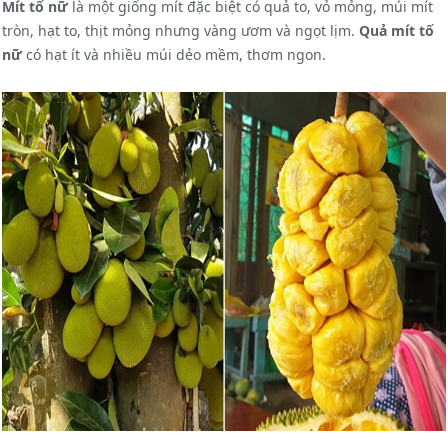
Mít tố nữ
là một giống mít đặc biệt có quả to, vỏ mỏng, múi mít
tròn, hạt to, thịt mỏng nhưng vàng ươm và ngọt lịm.
Quả mít tố
nữ
có hạt ít và nhiều múi dẻo mềm, thơm ngon.