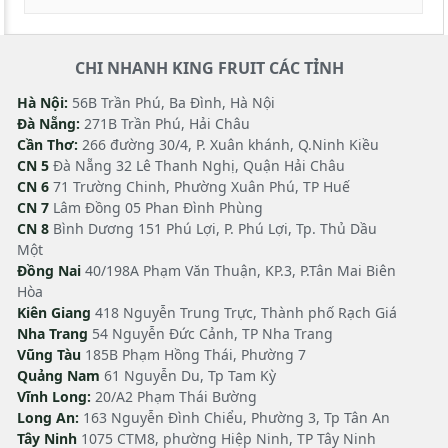
CHI NHANH KING FRUIT CÁC TỈNH
Hà Nội:
56B Trần Phú, Ba Đình, Hà Nội
Đà Nẵng:
271B Trần Phú, Hải Châu
Cần Thơ:
266 đường 30/4, P. Xuân khánh, Q.Ninh Kiều
CN 5
Đà Nẵng 32 Lê Thanh Nghị, Quận Hải Châu
CN 6
71 Trường Chinh, Phường Xuân Phú, TP Huế
CN 7
Lâm Đồng 05 Phan Đình Phùng
CN 8
Bình Dương 151 Phú Lợi, P. Phú Lợi, Tp. Thủ Dầu
Một
Đồng Nai
40/198A Phạm Văn Thuận, KP.3, P.Tân Mai Biên
Hòa
Kiên Giang
418 Nguyễn Trung Trực, Thành phố Rạch Giá
Nha Trang
54 Nguyễn Đức Cảnh, TP Nha Trang
Vũng Tàu
185B Phạm Hồng Thái, Phường 7
Quảng Nam
61 Nguyễn Du, Tp Tam Kỳ
Vĩnh Long:
20/A2 Phạm Thái Bường
Long An:
163 Nguyễn Đình Chiểu, Phường 3, Tp Tân An
Tây Ninh
1075 CTM8, phường Hiệp Ninh, TP Tây Ninh