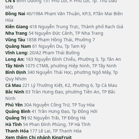
CN 8
Bình Dương 151 Phú Lợi, P. Phú Lợi, Tp. Thủ Dầu
Một
Đồng Nai
40/198A Phạm Văn Thuận, KP.3, P.Tân Mai Biên
Hòa
Kiên Giang
418 Nguyễn Trung Trực, Thành phố Rạch Giá
Nha Trang
54 Nguyễn Đức Cảnh, TP Nha Trang
Vũng Tàu
185B Phạm Hồng Thái, Phường 7
Quảng Nam
61 Nguyễn Du, Tp Tam Kỳ
Vĩnh Long:
20/A2 Phạm Thái Bường
Long An:
163 Nguyễn Đình Chiểu, Phường 3, Tp Tân An
Tây Ninh
1075 CTM8, phường Hiệp Ninh, TP Tây Ninh
Bình Định
340 Nguyễn Thái Học, phường Ngô Mây, Tp
Quy Nhơn
Cà Mau
221 Lý Thường Kiệt, K2, Phường 6, Tp Cà Mau
Bắc Ninh
83 Trần Hưng Đạo, phường Tiền An, TP Bắc
Ninh
Phú Yên
30A Nguyễn Công Trứ, TP Tuy Hòa
Quảng Bình
41 Trần Hưng Đạo, Tp Đồng Hới
Quảng Trị
92 Nguyễn Trãi, TP Đông Hà
Hà Tĩnh
54 Phan Đình Phùng, TP Hà Tĩnh
Thanh Hóa
177 Lê Lai, TP Thanh Hóa
Xem thêm Chi nhánh KingFruit