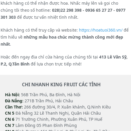
khách hàng có thể nhận được hoa. Nhấc máy lên và gọi cho
chúng tôi theo số hotline:
028)22 298 398 - 0936 65 27 27 - 0977
301 303
để được tư vấn nhiệt tình nhất.
Khách hàng có thể truy cập và website:
https://hoatuoi360.vn/
để
tìm hiểu về
những mẫu hoa chúc mừng thành công mới đẹp
nhất
.
Hoặc đến ngay địa chỉ cửa hàng của chúng tôi tại
413 Lê Văn Sỹ,
P.2, Q.Tân Bình
để lựa chọn trực tiếp nhé!
CHI NHANH KING FRUIT CÁC TỈNH
Hà Nội:
56B Trần Phú, Ba Đình, Hà Nội
Đà Nẵng:
271B Trần Phú, Hải Châu
Cần Thơ:
266 đường 30/4, P. Xuân khánh, Q.Ninh Kiều
CN 5
Đà Nẵng 32 Lê Thanh Nghị, Quận Hải Châu
CN 6
71 Trường Chinh, Phường Xuân Phú, TP Huế
CN 7
Lâm Đồng 05 Phan Đình Phùng