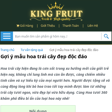
Giỏ Hàng
|
Giới Thiệu
|
Thanh Toán
|
Liên Hệ
Trang chủ
Tư vấn tặng quà
Gợi ý mẫu hoa trái cây đẹp độc đáo
Gợi ý mẫu hoa trái cây đẹp độc đáo
Hoa trái cây hiện đang là cơn sốt trong xu hướng mới của giới trẻ
hiện nay, không chỉ lung linh mà còn ăn được, càng chiếm nhiều
tình cảm và sự hiếu kỳ của mọi người hơn. Người được tặng sẽ vô
cùng động lòng khi bó hoa trao tới tay mình được làm từ những
trái cây tươi ngon, vừa đẹp lại vừa hữu dụng. Cùng Hoa tươi 360
khám phá điều bí ẩn của loại hoa này nhé!
Nội dung